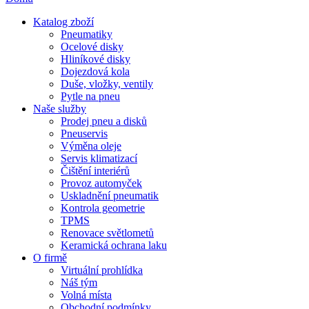
Katalog zboží
Pneumatiky
Ocelové disky
Hliníkové disky
Dojezdová kola
Duše, vložky, ventily
Pytle na pneu
Naše služby
Prodej pneu a disků
Pneuservis
Výměna oleje
Servis klimatizací
Čištění interiérů
Provoz automyček
Uskladnění pneumatik
Kontrola geometrie
TPMS
Renovace světlometů
Keramická ochrana laku
O firmě
Virtuální prohlídka
Náš tým
Volná místa
Obchodní podmínky