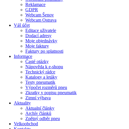
Reklamace
GDPR
Webcam Šenov
Webcam Ostrava
Váš účet
Editace uživatele
Dodací adresy
Moje objednávky
Moje faktury
Faktury po splatnosti
Informace
Časté otázky
Nápověda k e-shopu
Technický rádce
Katalogy a letáky
Testy pneumatik
Výpočet rozměrů pneu
Zkratky v popisu pneumatik
Zimní výbava
Aktuality
Aktualní články
Archív článků
Zpětný odběr pneu
Velkoobchod
Kontakty