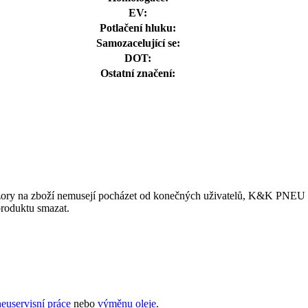
EV:
Potlačení hluku:
Samozacelující se:
DOT:
Ostatní značení:
ory na zboží nemusejí pocházet od konečných uživatelů, K&K PNEU s.r.
produktu smazat.
euservisní práce
nebo
výměnu oleje
.