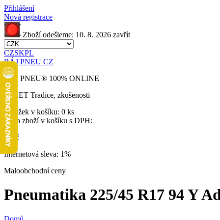
Přihlášení
Nová registrace
Zboží odešleme:
10. 8. 2026
zavřít
CZ
SK
PL
RÁJ PNEU CZ
RÁJ PNEU
®
100% ONLINE
32 LET
Tradice, zkušenosti
Položek v košíku:
0 ks
Cena zboží v košíku s DPH:
0 Kč
Internetová sleva:
1%
Maloobchodní ceny
Pneumatika 225/45 R17 94 Y Adva
Domů