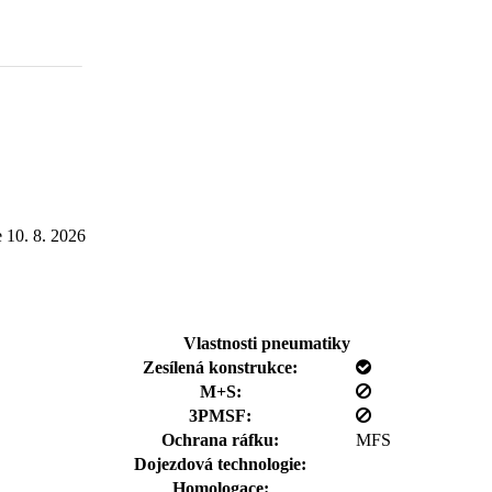
e
10. 8. 2026
Vlastnosti pneumatiky
Zesílená konstrukce:
M+S:
3PMSF:
Ochrana ráfku:
MFS
Dojezdová technologie:
Homologace: