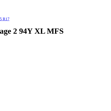
45 R17
tage 2 94Y XL MFS