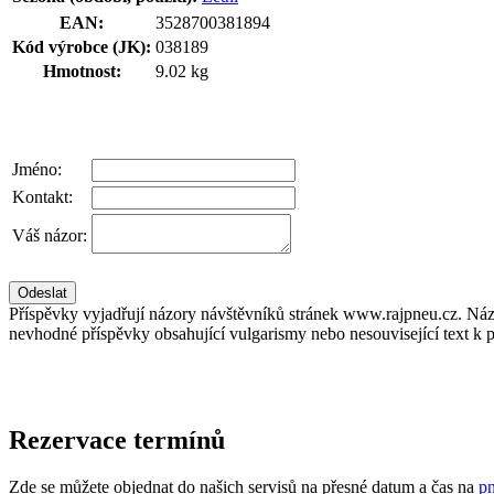
EAN:
3528700381894
Kód výrobce (JK):
038189
Hmotnost:
9.02 kg
Jméno:
Kontakt:
Váš názor:
Příspěvky vyjadřují názory návštěvníků stránek www.rajpneu.cz. Náz
nevhodné příspěvky obsahující vulgarismy nebo nesouvisející text k 
Rezervace termínů
Zde se můžete objednat do našich servisů na přesné datum a čas na
pn