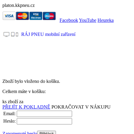
platon.kkpneu.cz
Facebook
YouTube
Heureka
RÁJ PNEU mobilní zařízení
.
Zboží bylo vloženo do košíku.
Celkem máte v košíku:
ks zboží za
PŘEJÍT K POKLADNĚ
POKRAČOVAT V NÁKUPU
Email:
Heslo:
Zapomenuté heslo
Přihlásit