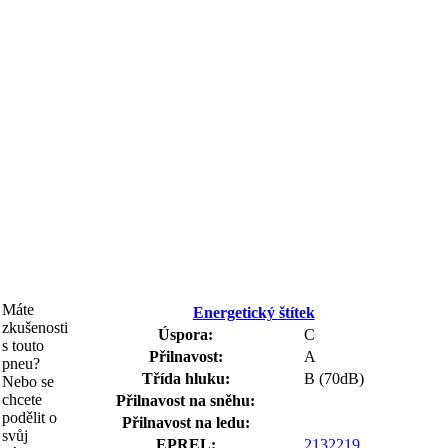
Máte
Energetický štítek
zkušenosti
Úspora:
C
s touto
Přilnavost:
A
pneu?
Třída hluku:
B (70dB)
Nebo se
chcete
Přilnavost na sněhu:
podělit o
Přilnavost na ledu:
svůj
EPREL:
2132219