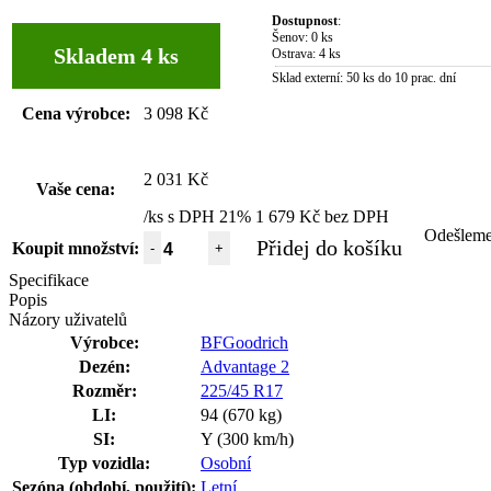
Dostupnost
:
Šenov:
0 ks
Skladem 4 ks
Ostrava:
4 ks
Sklad externí:
50 ks do 10 prac. dní
Cena výrobce:
3 098 Kč
2 031 Kč
Vaše cena:
/ks s DPH 21%
1 679 Kč bez DPH
Odešlem
Přidej do košíku
Koupit množství:
-
+
Specifikace
Popis
Názory uživatelů
Výrobce:
BFGoodrich
Dezén:
Advantage 2
Rozměr:
225/45 R17
LI:
94 (670 kg)
SI:
Y (300 km/h)
Typ vozidla:
Osobní
Sezóna (období, použití):
Letní