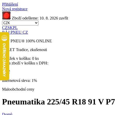
Přihlášení
Nová registrace
Zboží odešleme:
10. 8. 2026
zavřít
CZ
SK
PL
RÁJ PNEU CZ
RÁJ PNEU
®
100% ONLINE
32 LET
Tradice, zkušenosti
Položek v košíku:
0 ks
Cena zboží v košíku s DPH:
0 Kč
Internetová sleva:
1%
Maloobchodní ceny
Pneumatika 225/45 R18 91 V P7 Ci
Domů