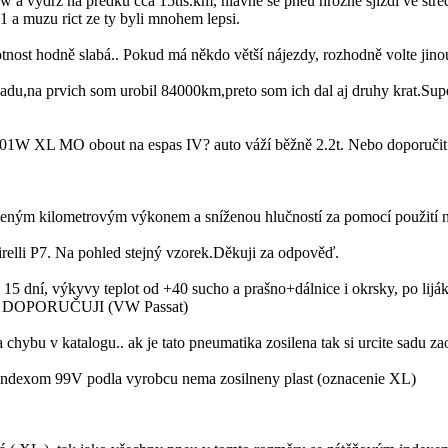
 vydrz na predku cca 15tis.km, hlavne se pneu hrozne sjizdi ve stredu
 a muzu rict ze ty byli mnohem lepsi.
nost hodně slabá.. Pokud má někdo větší nájezdy, rozhodně volte jino
na prvich som urobil 84000km,preto som ich dal aj druhy krat.Super 
 XL MO obout na espas IV? auto váží běžně 2.2t. Nebo doporučit j
pšeným kilometrovým výkonem a sníženou hlučností za pomocí použití n
Pirelli P7. Na pohled stejný vzorek.Děkuji za odpověď.
dní, výkyvy teplot od +40 sucho a prašno+dálnice i okrsky, po liják
e.. DOPORUČUJI (VW Passat)
ybu v katalogu.. ak je tato pneumatika zosilena tak si urcite sadu za
s indexom 99V podla vyrobcu nema zosilneny plast (oznacenie XL)