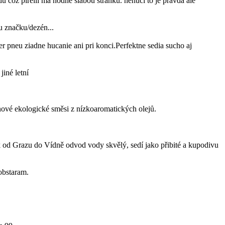
 coz pirelli ma hodne slabou stranku. nehuci to je pravda ale
u značku/dezén...
pneu ziadne hucanie ani pri konci.Perfektne sedia sucho aj
iné letní
ové ekologické směsi z nízkoaromatických olejů.
 od Grazu do Vídně odvod vody skvělý, sedí jako přibité a kupodivu
obstaram.