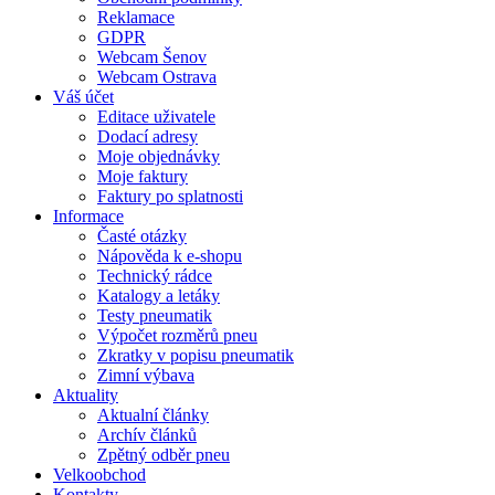
Reklamace
GDPR
Webcam Šenov
Webcam Ostrava
Váš účet
Editace uživatele
Dodací adresy
Moje objednávky
Moje faktury
Faktury po splatnosti
Informace
Časté otázky
Nápověda k e-shopu
Technický rádce
Katalogy a letáky
Testy pneumatik
Výpočet rozměrů pneu
Zkratky v popisu pneumatik
Zimní výbava
Aktuality
Aktualní články
Archív článků
Zpětný odběr pneu
Velkoobchod
Kontakty