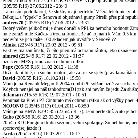
Pneu 215/60 R16 P7 CINTURATO 99V XL je opravdu pneu zesílená (
(205/55 R16)
27.06.2012 - 23:40
...a musím podotknout, že služby mají perfektní Včera telefonicky o
Děkuji...a "týpek" z Šenova si objednává gumy Pirelli přes půl republ
andrew70
(205/55 R16)
27.06.2012 - 23:31
Dobrý večer, jelikož mi je dnes doručila PPLka nemohu hodnotit-Zítra
mne zaráží milé Káčka- a trocha Ironie.. že ač to mám k Vám 0,5 km 
nedivím že jich máte 100 skladem jak uvádíte v Šenově ??
Alinka
(225/45 R17)
29.03.2012 - 09:51
Fakt by ma zaujímalo, či táto pneu má ochranu ráfiku, lebo označeni
nimrod
(225/45 R17)
22.02.2012 - 01:37
oznaceni MFS primo znaci ochranu rafku
Pepx
(205/55 R16)
11.02.2012 - 11:38
Drží jak přibité, na suchu, mokru, ale za rok se sjely (pravda-nalítáno 
David
(205/55 R16)
18.10.2011 - 15:58
Mám je na Renault Megan II 2004 combi.Při svižné jízdě za sucha v zat
Kdybch nenajel na náš tankodrom(D1)tak ani nevím že jedu.Za slušn
dataman
(215/55 R16)
19.07.2011 - 10:51
Penumatika Pirelli P7 Cinturato má ochranu ráfku až od výšky pneu 
NOJONO
(235/45 R17)
01.04.2011 - 08:50
Mám je na BMW E39 535i (235/45 R17). Jsou perfektní. Auto je tiché 
Gabo
(205/55 R16)
23.03.2011 - 13:36
205/55 R16 Funguju druhu sezonu, velmi spokojny. Su nehlucne, perfe
sportovejsej jazde ;)
Jarda
(205/55 R16)
16.03.2011 - 16:17