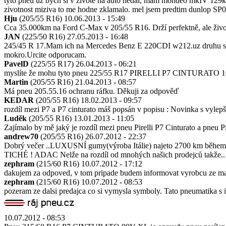
tyto pneu uz bych si v zivote na auto nedal, mam mondeo mkIV 129kw a
zivotnost miziva to me hodne zklamalo. mel jsem predtim dunlop SP01
Hju
(205/55 R16)
10.06.2013 - 15:49
Cca 35.000km na Ford C-Max v 205/55 R16. Drží perfektně, ale život
JAN
(225/50 R16)
27.05.2013 - 16:48
245/45 R 17.Mam ich na Mercedes Benz E 220CDI w212.uz druhu sadu,
mokro.Urcite odporucam.
PavelD
(225/55 R17)
26.04.2013 - 06:21
myslíte že mohu tyto pneu 225/55 R17 PIRELLI P7 CINTURATO 101W
Martin
(205/55 R16)
21.04.2013 - 08:57
Má pneu 205.55.16 ochranu ráfku. Děkuji za odpověď
KEDAR
(205/55 R16)
18.02.2013 - 09:57
rozdíl mezi P7 a P7 cinturato máš popsán v popisu : Novinka s vyle
Luděk
(205/55 R16)
13.01.2013 - 11:05
Zajímalo by mě jaký je rozdíl mezi pneu Pirelli P7 Cinturato a pneu 
andrew70
(205/55 R16)
26.07.2012 - 22:37
Dobrý večer ..LUXUSNÍ gumy(výroba Itálie) najeto 2700 km během 15 
TICHÉ ! ADAC Nelže na rozdíl od mnohých našich prodejců takž
zephram
(215/60 R16)
10.07.2012 - 17:12
dakujem za odpoved, v tom pripade budem informovat vyrobcu ze ma ch
zephram
(215/60 R16)
10.07.2012 - 08:53
pozeram ze dalsi predajca co si vymysla symboly. Tato pneumatika 
10.07.2012 - 08:53