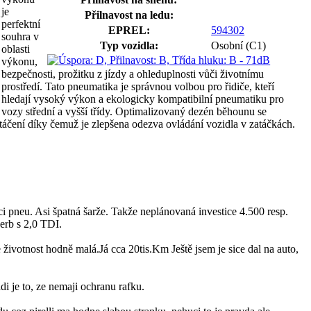
je
Přilnavost na ledu:
perfektní
EPREL:
594302
souhra v
Typ vozidla:
Osobní (C1)
oblasti
výkonu,
bezpečnosti, prožitku z jízdy a ohleduplnosti vůči životnímu
prostředí. Tato pneumatika je správnou volbou pro řidiče, kteří
hledají vysoký výkon a ekologicky kompatibilní pneumatiku pro
vozy střední a vyšší třídy. Optimalizovaný dezén běhounu se
atáčení díky čemuž je zlepšena odezva ovládání vozidla v zatáčkách.
i pneu. Asi špatná šarže. Takže neplánovaná investice 4.500 resp.
erb s 2,0 TDI.
ivotnost hodně malá.Já cca 20tis.Km Ještě jsem je sice dal na auto,
i je to, ze nemaji ochranu rafku.