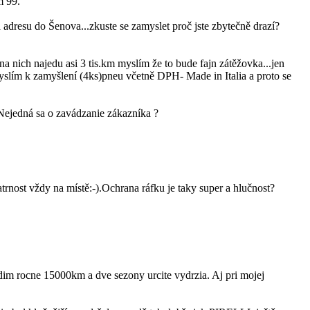
m 99.
adresu do Šenova...zkuste se zamyslet proč jste zbytečně drazí?
a nich najedu asi 3 tis.km myslím že to bude fajn zátěžovka...jen
yslím k zamyšlení (4ks)pneu včetně DPH- Made in Italia a proto se
 Nejedná sa o zavádzanie zákazníka ?
trnost vždy na místě:-).Ochrana ráfku je taky super a hlučnost?
dim rocne 15000km a dve sezony urcite vydrzia. Aj pri mojej