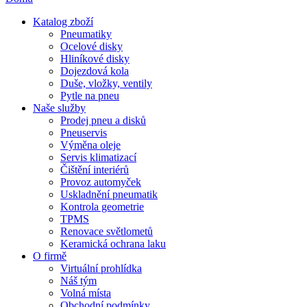
Katalog zboží
Pneumatiky
Ocelové disky
Hliníkové disky
Dojezdová kola
Duše, vložky, ventily
Pytle na pneu
Naše služby
Prodej pneu a disků
Pneuservis
Výměna oleje
Servis klimatizací
Čištění interiérů
Provoz automyček
Uskladnění pneumatik
Kontrola geometrie
TPMS
Renovace světlometů
Keramická ochrana laku
O firmě
Virtuální prohlídka
Náš tým
Volná místa
Obchodní podmínky