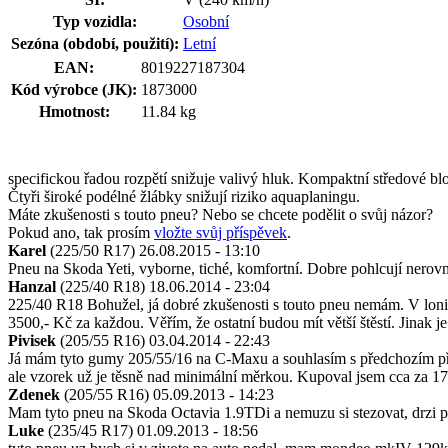
Typ vozidla:
Osobní
Sezóna (období, použití):
Letní
EAN:
8019227187304
Kód výrobce (JK):
1873000
Hmotnost:
11.84 kg
specifickou řadou rozpětí snižuje valivý hluk. Kompaktní středové blo
Čtyři široké podélné žlábky snižují riziko aquaplaningu.
Máte zkušenosti s touto pneu? Nebo se chcete podělit o svůj názor?
Pokud ano, tak prosím
vložte svůj příspěvek
.
Karel
(225/50 R17)
26.08.2015 - 13:10
Pneu na Skoda Yeti, vyborne, tiché, komfortní. Dobre pohlcují nerov
Hanzal
(225/40 R18)
18.06.2014 - 23:04
225/40 R18 Bohužel, já dobré zkušenosti s touto pneu nemám. V loni 
3500,- Kč za každou. Věřím, že ostatní budou mít větší štěstí. Jinak
Pivisek
(205/55 R16)
03.04.2014 - 22:43
Já mám tyto gumy 205/55/16 na C-Maxu a souhlasím s předchozím přísp
ale vzorek už je těsně nad minimální měrkou. Kupoval jsem cca za 1
Zdenek
(205/55 R16)
05.09.2013 - 14:23
Mam tyto pneu na Skoda Octavia 1.9TDi a nemuzu si stezovat, drzi pe
Luke
(235/45 R17)
01.09.2013 - 18:56