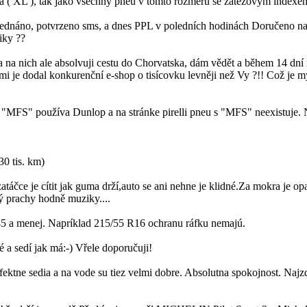
 XL ), tak jako všechny pneu v tomto rozměru se zátěžovým indexe
bjednáno, potvrzeno sms, a dnes PPL v poledních hodinách Doručeno na 
iky ??
 na nich ale absolvuji cestu do Chorvatska, dám vědět a během 14 dní n
mi je dodal konkurenční e-shop o tisícovku levněji než Vy ?!! Což je m
e "MFS" používa Dunlop a na stránke pirelli pneu s "MFS" neexistuje.
30 tis. km)
áčce je cítit jak guma drží,auto se ani nehne je klidné.Za mokra je opa
ý prachy hodně muziky....
45 a menej. Napríklad 215/55 R16 ochranu ráfku nemajú.
a sedí jak má:-) Vřele doporučuji!
ktne sedia a na vode su tiez velmi dobre. Absolutna spokojnost. Najz