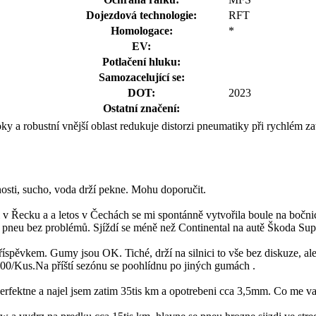
Dojezdová technologie:
RFT
Homologace:
*
EV:
Potlačení hluku:
Samozacelující se:
DOT:
2023
Ostatní značení:
ky a robustní vnější oblast redukuje distorzi pneumatiky při rychlém z
nosti, sucho, voda drží pekne. Mohu doporučit.
v Řecku a a letos v Čechách se mi spontánně vytvořila boule na bočnic
 je pneu bez problémů. Sjíždí se méně než Continental na autě Škoda Sup
ěvkem. Gumy jsou OK. Tiché, drží na silnici to vše bez diskuze, ale ž
700/Kus.Na příští sezónu se poohlídnu po jiných gumách .
rfektne a najel jsem zatim 35tis km a opotrebeni cca 3,5mm. Co me vad