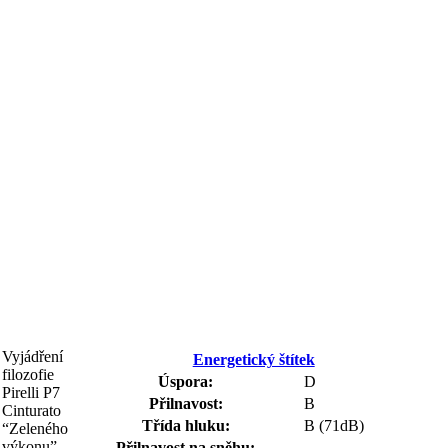
Vyjádření
Energetický štítek
filozofie
Úspora:
D
Pirelli P7
Přilnavost:
B
Cinturato
Třída hluku:
B (71dB)
“Zeleného
výkonu”
Přilnavost na sněhu: