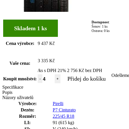
Dostupnost
:
Šenov:
1 ks
Skladem 1 ks
Ostrava:
0 ks
Cena výrobce:
9 437 Kč
3 335 Kč
Vaše cena:
/ks s DPH 21%
2 756 Kč bez DPH
Odešlem
Přidej do košíku
Koupit množství:
-
+
Specifikace
Popis
Názory uživatelů
Výrobce:
Pirelli
Dezén:
P7 Cinturato
Rozměr:
225/45 R18
LI:
91 (615 kg)
SI:
V (240 km/h)