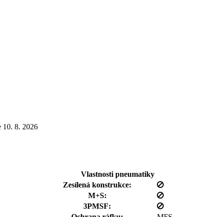
e
10. 8. 2026
Vlastnosti pneumatiky
Zesílená konstrukce:
M+S:
3PMSF:
Ochrana ráfku:
MFS