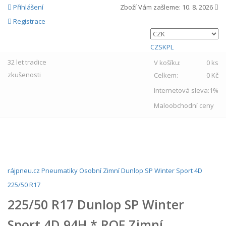
Přihlášení
Zboží Vám zašleme:
10. 8. 2026
Registrace
CZ
SK
PL
32 let
tradice
V košíku:
0 ks
zkušenosti
Celkem:
0 Kč
Internetová sleva:
1%
Maloobchodní ceny
MENU
rájpneu.cz
Pneumatiky
Osobní
Zimní
Dunlop
SP Winter Sport 4D
225/50 R17
225/50 R17 Dunlop SP Winter
Sport 4D 94H * ROF Zimní