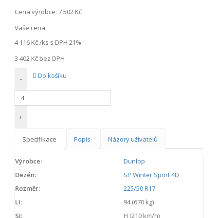
Cena výrobce:
7 502 Kč
Vaše cena:
4 116 Kč
/ks s DPH 21%
3 402 Kč
bez DPH
Do košíku
-
+
Specifikace
Popis
Názory uživatelů
Výrobce:
Dunlop
Dezén:
SP Winter Sport 4D
Rozměr:
225/50 R17
LI:
94 (670 kg)
SI:
H (210 km/h)