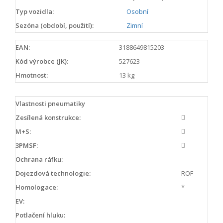
Typ vozidla:
Osobní
Sezóna (období, použití):
Zimní
EAN:
3188649815203
Kód výrobce (JK):
527623
Hmotnost:
13 kg
Vlastnosti pneumatiky
Zesílená konstrukce:
M+S:
3PMSF:
Ochrana ráfku:
Dojezdová technologie:
ROF
Homologace:
*
EV:
Potlačení hluku: