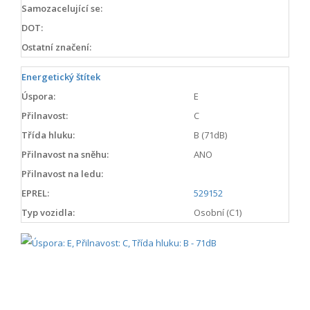
Samozacelující se:
DOT:
Ostatní značení:
Energetický štítek
Úspora:
E
Přilnavost:
C
Třída hluku:
B (71dB)
Přilnavost na sněhu:
ANO
Přilnavost na ledu:
EPREL:
529152
Typ vozidla:
Osobní (C1)