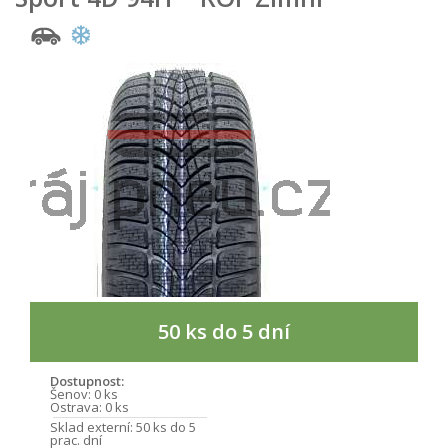
50 ks do 5 dní
Dostupnost:
Šenov:
0 ks
Ostrava:
0 ks
Sklad externí:
50 ks do 5
prac. dní