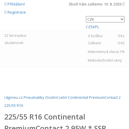
Přihlášení
Zboží Vám zašleme:
10. 8. 2026
Registrace
CZ
SK
PL
32 let
tradice
V košíku:
0 ks
zkušenosti
Celkem:
0 Kč
Internetová sleva:
1%
Maloobchodní ceny
MENU
rájpneu.cz
Pneumatiky
Osobní
Letní
Continental
PremiumContact 2
225/55 R16
225/55 R16 Continental
PremiumContact 2 95W * SSR