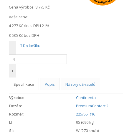
Cena výrobce:
8 775 Kč
Vaše cena:
4 277 Kč
/ks s DPH 21%
3 535 Kč
bez DPH
Do košíku
-
+
Specifikace
Popis
Názory uživatelů
Výrobce:
Continental
Dezén:
PremiumContact 2
Rozměr:
225/55 R16
LI:
95 (690 kg)
SI:
W (270 km/h)