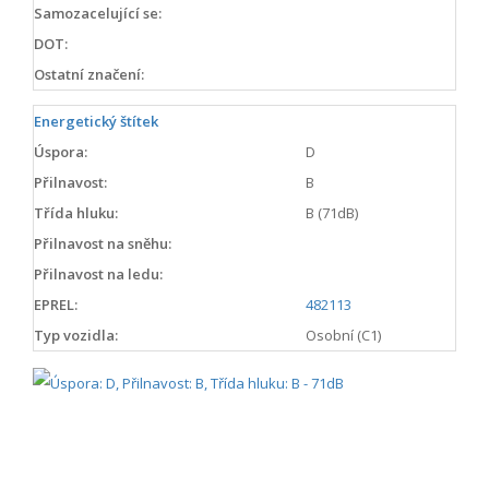
Samozacelující se:
DOT:
Ostatní značení:
Energetický štítek
Úspora:
D
Přilnavost:
B
Třída hluku:
B (71dB)
Přilnavost na sněhu:
Přilnavost na ledu:
EPREL:
482113
Typ vozidla:
Osobní (C1)