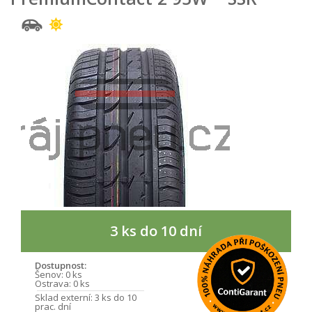
3 ks do 10 dní
Dostupnost:
Šenov:
0 ks
Ostrava:
0 ks
Sklad externí:
3 ks do 10
prac. dní