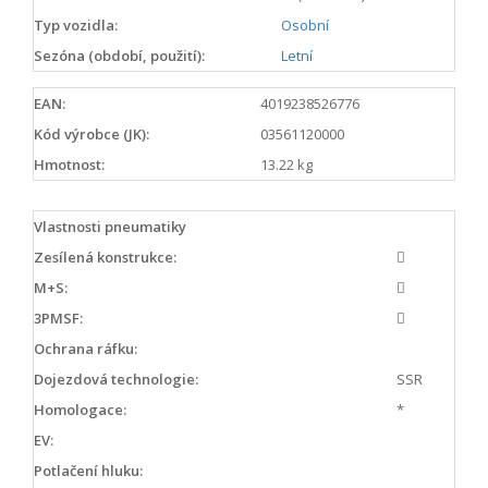
Typ vozidla:
Osobní
Sezóna (období, použití):
Letní
EAN:
4019238526776
Kód výrobce (JK):
03561120000
Hmotnost:
13.22 kg
Vlastnosti pneumatiky
Zesílená konstrukce:
M+S:
3PMSF:
Ochrana ráfku:
Dojezdová technologie:
SSR
Homologace:
*
EV:
Potlačení hluku: