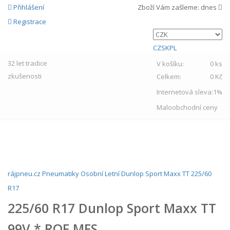
Přihlášení
Zboží Vám zašleme:
dnes
Registrace
CZ
SK
PL
32 let
tradice
V košíku:
0 ks
zkušenosti
Celkem:
0 Kč
Internetová sleva:
1%
Maloobchodní ceny
MENU
rájpneu.cz
Pneumatiky
Osobní
Letní
Dunlop
Sport Maxx TT
225/60
R17
225/60 R17 Dunlop Sport Maxx TT
99V * ROF MFS