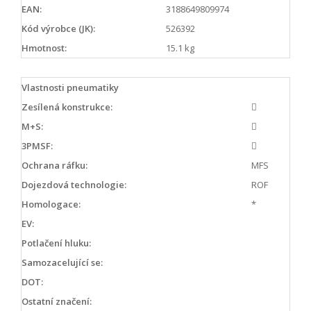
EAN:
3188649809974
Kód výrobce (JK):
526392
Hmotnost:
15.1 kg
Vlastnosti pneumatiky
Zesílená konstrukce:
M+S:
3PMSF:
Ochrana ráfku:
MFS
Dojezdová technologie:
ROF
Homologace:
*
EV:
Potlačení hluku:
Samozacelující se:
DOT:
Ostatní značení: