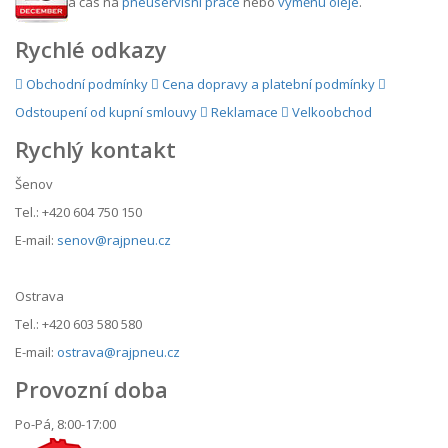
a čas na
pneuservisní práce
nebo
výměnu oleje
.
Rychlé odkazy
Obchodní podmínky
Cena dopravy a platební podmínky
Odstoupení od kupní smlouvy
Reklamace
Velkoobchod
Rychlý kontakt
Šenov
Tel.: +420 604 750 150
E-mail:
senov@rajpneu.cz
Ostrava
Tel.: +420 603 580 580
E-mail:
ostrava@rajpneu.cz
Provozní doba
Po-Pá, 8:00-17:00