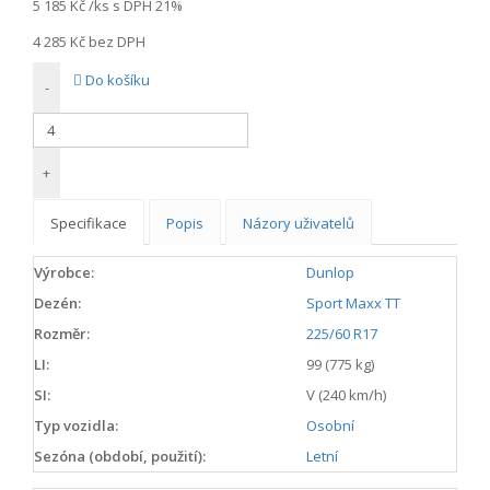
5 185 Kč
/ks s DPH 21%
4 285 Kč
bez DPH
Do košíku
-
+
Specifikace
Popis
Názory uživatelů
Výrobce:
Dunlop
Dezén:
Sport Maxx TT
Rozměr:
225/60 R17
LI:
99 (775 kg)
SI:
V (240 km/h)
Typ vozidla:
Osobní
Sezóna (období, použití):
Letní