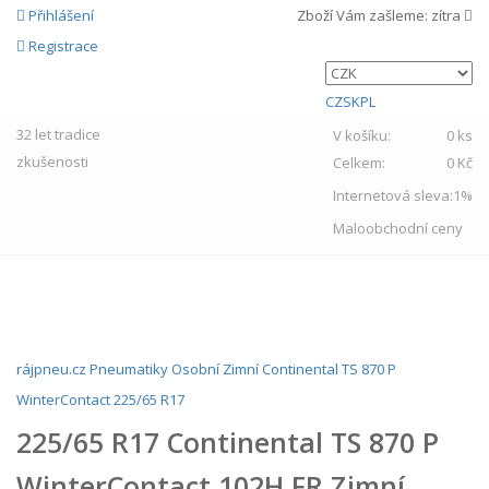
Přihlášení
Zboží Vám zašleme:
zítra
Registrace
CZ
SK
PL
32 let
tradice
V košíku:
0 ks
zkušenosti
Celkem:
0 Kč
Internetová sleva:
1%
Maloobchodní ceny
MENU
rájpneu.cz
Pneumatiky
Osobní
Zimní
Continental
TS 870 P
WinterContact
225/65 R17
225/65 R17 Continental TS 870 P
WinterContact 102H FR Zimní