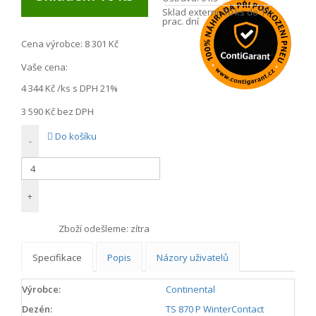
Sklad externí:
50 ks do 11
prac. dní
Cena výrobce:
8 301 Kč
Vaše cena:
4 344 Kč
/ks s DPH 21%
3 590 Kč
bez DPH
Do košíku
-
+
Zboží odešleme:
zítra
Specifikace
Popis
Názory uživatelů
Výrobce:
Continental
Dezén:
TS 870 P WinterContact