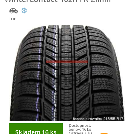
TOP
Dostupnost:
Šenov:
16 ks
Skladem 16 ks
Ostrava:
0 ks