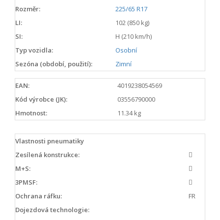
Rozměr:
225/65 R17
LI:
102 (850 kg)
SI:
H (210 km/h)
Typ vozidla:
Osobní
Sezóna (období, použití):
Zimní
EAN:
4019238054569
Kód výrobce (JK):
03556790000
Hmotnost:
11.34 kg
Vlastnosti pneumatiky
Zesílená konstrukce:
M+S:
3PMSF:
Ochrana ráfku:
FR
Dojezdová technologie: