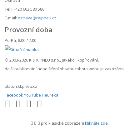
Ostrava
Tel.: +420 603 580 580
E-mail:
ostrava@rajpneu.cz
Provozní doba
Po-Pá, 8:00-17:00
© 2003-2026 K & K PNEU s.r.o., Jakékoli kopírování,
další publikování nebo šíření obsahu tohoto webu je zakázáno.
platon.kkpneu.cz
Facebook
YouTube
Heureka
pro klasické zobrazení
klikněte zde
.
.