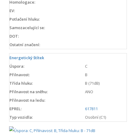
Homologace:
EV:
Potlačení hluku:
Samozacelující se:
DOT:
Ostatní značení:
Energetický štítek
Úspora:
C
Přilnavost:
B
Třída hluku:
B (71dB)
Přilnavost na sněhu:
ANO
Přilnavost na ledu:
EPREL:
617811
Typ vozidla:
Osobní (C1)