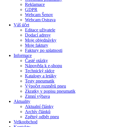
Reklamace
GDPR
Webcam Šenov
Webcam Ostrava
Váš účet
Editace uživatele
Dodací adresy
Moje objednávky
Moje faktury
Faktury po splatnosti
Informace
Časté otázky
Nápověda k e-shopu
Technický rádce
Katalogy a letáky
Testy pneumatik
Výpočet rozměrů pneu
Zkratky v popisu pneumatik
Zimní výbava
Aktuality
Aktualní články
Archív článků
Zpětný odběr pneu
Velkoobchod
Kontakty