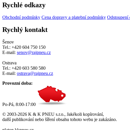
Rychlé odkazy
Obchodní podmínky
Cena dopravy a platební podmínky
Odstoupení 
Rychlý kontakt
Šenov
Tel.: +420 604 750 150
E-mail:
senov@rajpneu.cz
Ostrava
Tel.: +420 603 580 580
E-mail:
ostrava@rajpneu.cz
Provozní doba:
Po-Pá, 8:00-17:00
© 2003-2026 K & K PNEU s.r.o., Jakékoli kopírování,
další publikování nebo šíření obsahu tohoto webu je zakázáno.
platon.kkpneu.cz