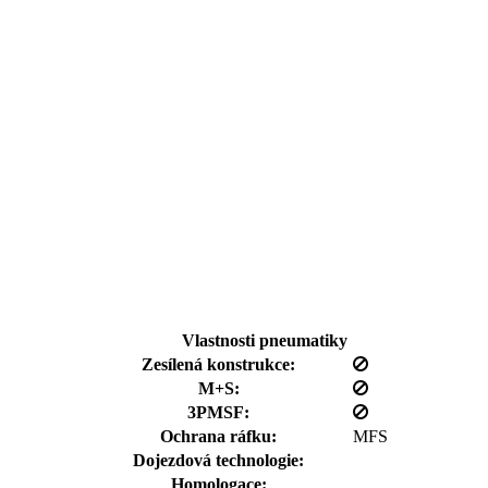
Vlastnosti pneumatiky
Zesílená konstrukce:
M+S:
3PMSF:
Ochrana ráfku:
MFS
Dojezdová technologie:
Homologace: