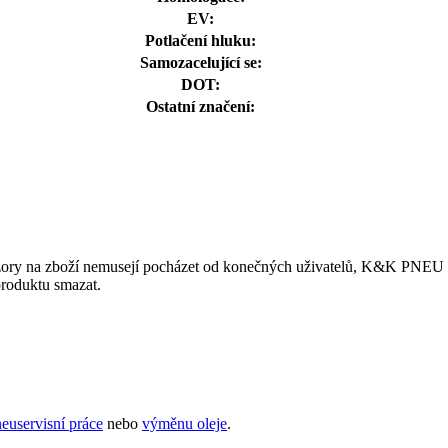
EV:
Potlačení hluku:
Samozacelující se:
DOT:
Ostatní značení:
ory na zboží nemusejí pocházet od konečných uživatelů, K&K PNEU s.r.
produktu smazat.
euservisní práce
nebo
výměnu oleje
.