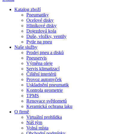
Katalog zboží
Pneumatiky
Ocelové disky
Hliníkové disky
Dojezdová kola
Duše, vložky, ventily
Pytle na pneu
Naše služby
Prodej pneu a disků
Pneuservis
Výměna oleje
Servis klimatizací
Čištění interiérů
Provoz automyček
Uskladnění pneumatik
Kontrola geometrie
TPMS
Renovace světlometů
Keramická ochrana laku
O firmě
Virtuální prohlídka
Náš tým
Volná místa
Obchodní podmínky