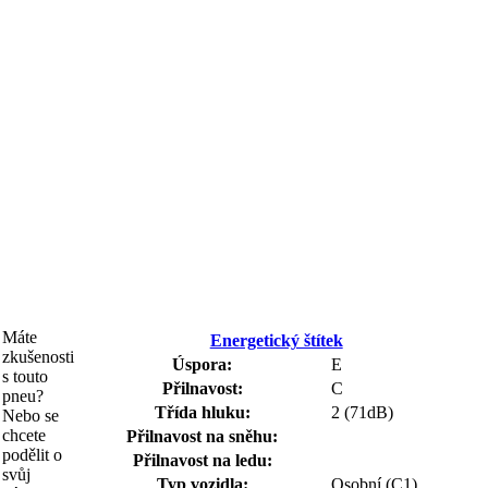
Máte
Energetický štítek
zkušenosti
Úspora:
E
s touto
Přilnavost:
C
pneu?
Třída hluku:
2 (71dB)
Nebo se
chcete
Přilnavost na sněhu:
podělit o
Přilnavost na ledu:
svůj
Typ vozidla:
Osobní (C1)