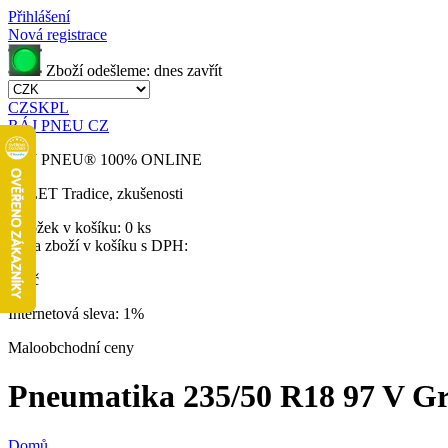
Přihlášení
Nová registrace
Zboží odešleme:
dnes
zavřít
CZ
SK
PL
RÁJ PNEU CZ
RÁJ PNEU
®
100% ONLINE
32 LET
Tradice, zkušenosti
Položek v košíku:
0 ks
Cena zboží v košíku s DPH:
0 Kč
Internetová sleva:
1%
Maloobchodní ceny
Pneumatika 235/50 R18 97 V Gra
Domů