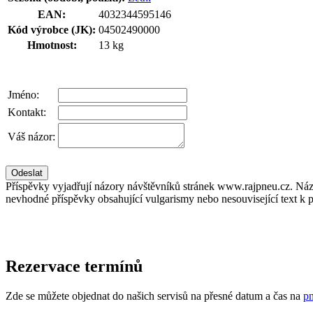
EAN:
4032344595146
Kód výrobce (JK):
04502490000
Hmotnost:
13 kg
Jméno:
Kontakt:
Váš názor:
Příspěvky vyjadřují názory návštěvníků stránek www.rajpneu.cz. Náz
nevhodné příspěvky obsahující vulgarismy nebo nesouvisející text k 
Rezervace termínů
Zde se můžete objednat do našich servisů na přesné datum a čas na
pn