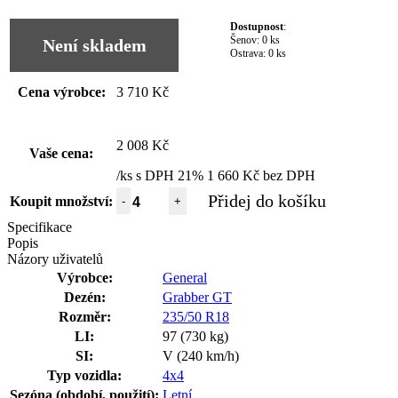
Dostupnost
:
Šenov:
0 ks
Není skladem
Ostrava:
0 ks
Cena výrobce:
3 710 Kč
2 008 Kč
Vaše cena:
/ks s DPH 21%
1 660 Kč bez DPH
Přidej do košíku
Koupit množství:
-
+
Specifikace
Popis
Názory uživatelů
Výrobce:
General
Dezén:
Grabber GT
Rozměr:
235/50 R18
LI:
97 (730 kg)
SI:
V (240 km/h)
Typ vozidla:
4x4
Sezóna (období, použití):
Letní