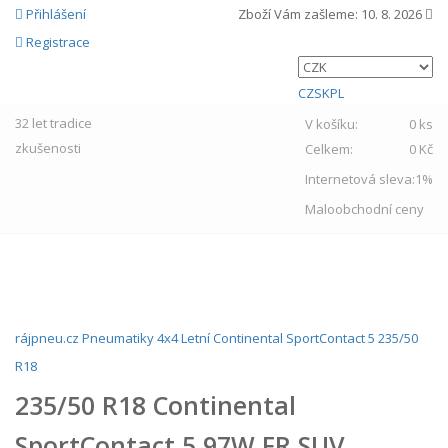
Přihlášení
Zboží Vám zašleme:
10. 8. 2026
Registrace
CZ
SK
PL
32 let
tradice
V košíku:
0 ks
zkušenosti
Celkem:
0 Kč
Internetová sleva:
1%
Maloobchodní ceny
MENU
rájpneu.cz
Pneumatiky
4x4
Letní
Continental
SportContact 5
235/50
R18
235/50 R18 Continental
SportContact 5 97W FR SUV