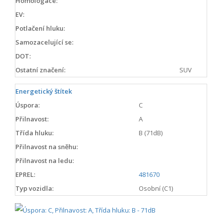
Homologace:
EV:
Potlačení hluku:
Samozacelující se:
DOT:
Ostatní značení:
SUV
Energetický štítek
Úspora:
C
Přilnavost:
A
Třída hluku:
B (71dB)
Přilnavost na sněhu:
Přilnavost na ledu:
EPREL:
481670
Typ vozidla:
Osobní (C1)