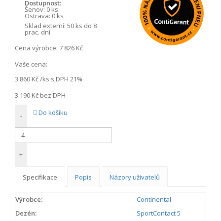
Dostupnost:
Šenov:
0 ks
Ostrava:
0 ks
Sklad externí:
50 ks do 8
prac. dní
Cena výrobce:
7 826 Kč
Vaše cena:
3 860 Kč
/ks s DPH 21%
3 190 Kč
bez DPH
Do košíku
-
+
Specifikace
Popis
Názory uživatelů
Výrobce:
Continental
Dezén:
SportContact 5