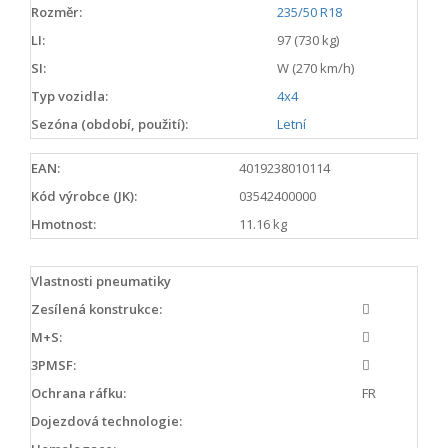
Rozměr:
235/50 R18
LI:
97 (730 kg)
SI:
W (270 km/h)
Typ vozidla:
4x4
Sezóna (období, použití):
Letní
EAN:
4019238010114
Kód výrobce (JK):
03542400000
Hmotnost:
11.16 kg
Vlastnosti pneumatiky
Zesílená konstrukce:
M+S:
3PMSF:
Ochrana ráfku:
FR
Dojezdová technologie: