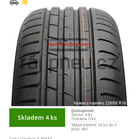
Dostupnost:
Šenov:
4 ks
Skladem 4 ks
Ostrava:
0 ks
Sklad externí:
32 ks do 3
prac. dní
Cena výrobce:
5 404 Kč