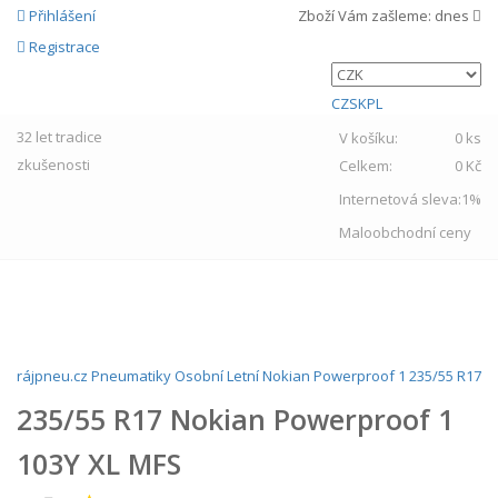
Přihlášení
Zboží Vám zašleme:
dnes
Registrace
CZ
SK
PL
32 let
tradice
V košíku:
0 ks
zkušenosti
Celkem:
0 Kč
Internetová sleva:
1%
Maloobchodní ceny
MENU
rájpneu.cz
Pneumatiky
Osobní
Letní
Nokian
Powerproof 1
235/55 R17
235/55 R17 Nokian Powerproof 1
103Y XL MFS