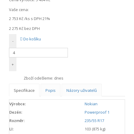
Vaše cena:
2 753 Kč
/ks s DPH 21%
2 275 Kč
bez DPH
Do košíku
-
+
Zboží odešleme:
dnes
Specifikace
Popis
Názory uživatelů
Výrobce:
Nokian
Dezén:
Powerproof 1
Rozměr:
235/55 R17
LI:
103 (875 kg)