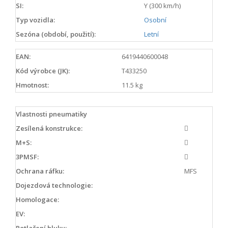
SI:
Y (300 km/h)
Typ vozidla:
Osobní
Sezóna (období, použití):
Letní
EAN:
6419440600048
Kód výrobce (JK):
T433250
Hmotnost:
11.5 kg
Vlastnosti pneumatiky
Zesílená konstrukce:
M+S:
3PMSF:
Ochrana ráfku:
MFS
Dojezdová technologie:
Homologace:
EV:
Potlačení hluku: