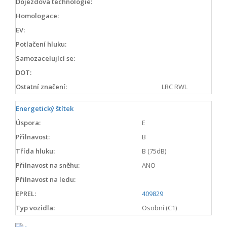
Dojezdová technologie:
Homologace:
EV:
Potlačení hluku:
Samozacelující se:
DOT:
Ostatní značení:
LRC RWL
Energetický štítek
Úspora:
E
Přilnavost:
B
Třída hluku:
B (75dB)
Přilnavost na sněhu:
ANO
Přilnavost na ledu:
EPREL:
409829
Typ vozidla:
Osobní (C1)