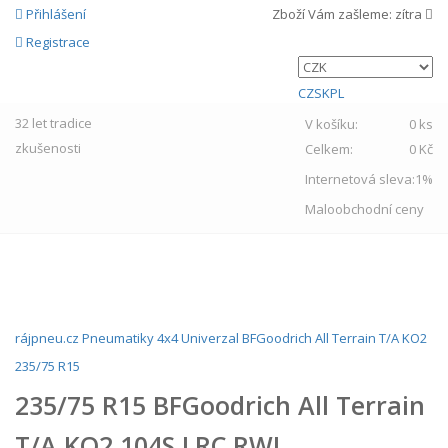
Přihlášení
Zboží Vám zašleme:
zítra
Registrace
CZ
SK
PL
32 let
tradice
V košíku:
0 ks
zkušenosti
Celkem:
0 Kč
Internetová sleva:
1%
Maloobchodní ceny
MENU
rájpneu.cz
Pneumatiky
4x4
Univerzal
BFGoodrich
All Terrain T/A KO2
235/75 R15
235/75 R15 BFGoodrich All Terrain
T/A KO2 104S LRC RWL