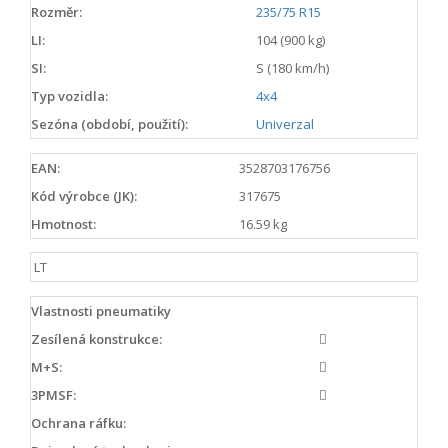
Rozměr:
235/75 R15
LI:
104 (900 kg)
SI:
S (180 km/h)
Typ vozidla:
4x4
Sezóna (období, použití):
Univerzal
EAN:
3528703176756
Kód výrobce (JK):
317675
Hmotnost:
16.59 kg
LT
Vlastnosti pneumatiky
Zesílená konstrukce:
M+S:
3PMSF:
Ochrana ráfku: