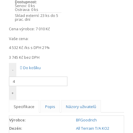
Dostupnost:
Šenov:
0 ks
Ostrava:
0 ks
Sklad externí:
23 ks do 5
prac. dní
Cena výrobce:
7 010 Kč
Vaše cena:
4 532 Kč
/ks s DPH 21%
3 745 Kč
bez DPH
Do košíku
-
+
Specifikace
Popis
Názory uživatelů
Výrobce:
BFGoodrich
Dezén:
All Terrain T/A KO2