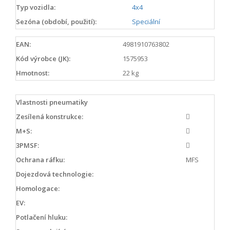
Typ vozidla:
4x4
Sezóna (období, použití):
Speciální
EAN:
4981910763802
Kód výrobce (JK):
1575953
Hmotnost:
22 kg
Vlastnosti pneumatiky
Zesílená konstrukce:
M+S:
3PMSF:
Ochrana ráfku:
MFS
Dojezdová technologie:
Homologace:
EV:
Potlačení hluku: