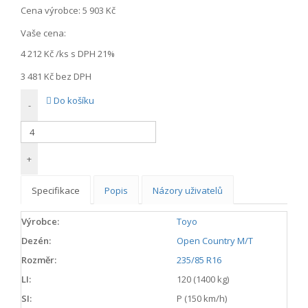
Cena výrobce:
5 903 Kč
Vaše cena:
4 212 Kč
/ks s DPH 21%
3 481 Kč
bez DPH
Do košíku
-
+
Specifikace
Popis
Názory uživatelů
Výrobce:
Toyo
Dezén:
Open Country M/T
Rozměr:
235/85 R16
LI:
120 (1400 kg)
SI:
P (150 km/h)