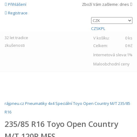
Přihlášení
Zboží Vám zašleme:
dnes
Registrace
CZ
SK
PL
32 let
tradice
V košíku:
0 ks
zkušenosti
Celkem:
0 Kč
Internetová sleva:
1%
Maloobchodní ceny
MENU
rájpneu.cz
Pneumatiky
4x4
Speciální
Toyo
Open Country M/T
235/85
R16
235/85 R16 Toyo Open Country
M/T 120P MFS