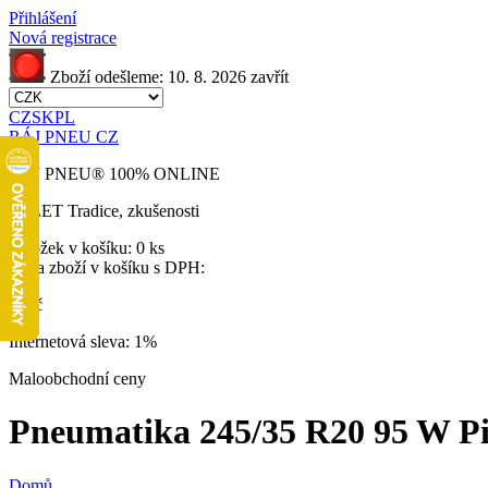
Přihlášení
Nová registrace
Zboží odešleme:
10. 8. 2026
zavřít
CZ
SK
PL
RÁJ PNEU CZ
RÁJ PNEU
®
100% ONLINE
32 LET
Tradice, zkušenosti
Položek v košíku:
0 ks
Cena zboží v košíku s DPH:
0 Kč
Internetová sleva:
1%
Maloobchodní ceny
Pneumatika 245/35 R20 95 W Pilo
Domů