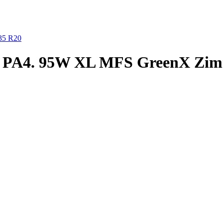
35 R20
pin PA4. 95W XL MFS GreenX Zim