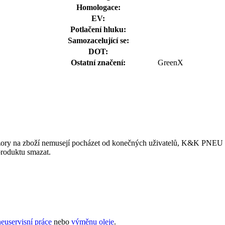
Homologace:
EV:
Potlačení hluku:
Samozacelující se:
DOT:
Ostatní značení:
GreenX
ory na zboží nemusejí pocházet od konečných uživatelů, K&K PNEU s.r.
produktu smazat.
euservisní práce
nebo
výměnu oleje
.