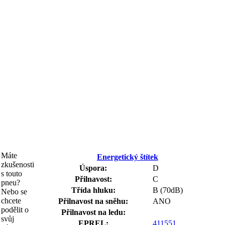
Máte
Energetický štítek
zkušenosti
Úspora:
D
s touto
Přilnavost:
C
pneu?
Třída hluku:
B (70dB)
Nebo se
chcete
Přilnavost na sněhu:
ANO
podělit o
Přilnavost na ledu:
svůj
EPREL:
411551