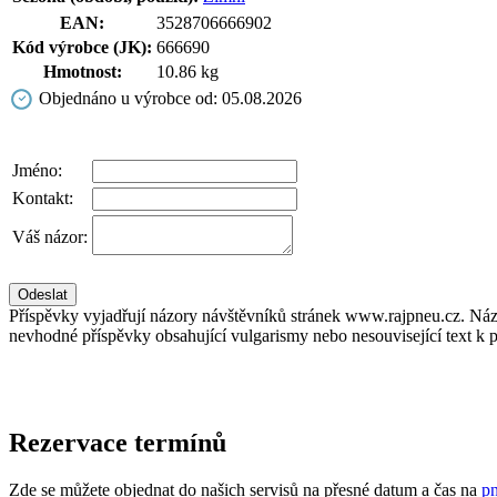
EAN:
3528706666902
Kód výrobce (JK):
666690
Hmotnost:
10.86 kg
Objednáno u výrobce od: 05.08.2026
Jméno:
Kontakt:
Váš názor:
Příspěvky vyjadřují názory návštěvníků stránek www.rajpneu.cz. Náz
nevhodné příspěvky obsahující vulgarismy nebo nesouvisející text k 
Rezervace termínů
Zde se můžete objednat do našich servisů na přesné datum a čas na
pn