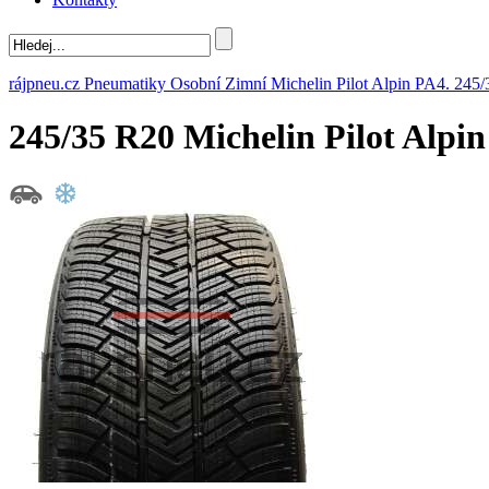
rájpneu.cz
Pneumatiky
Osobní
Zimní
Michelin
Pilot Alpin PA4.
245/
245/35 R20 Michelin Pilot Al