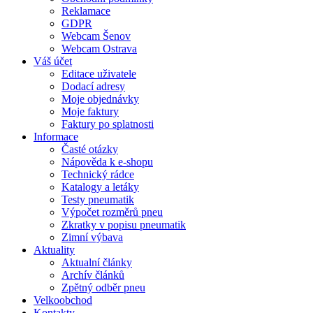
Reklamace
GDPR
Webcam Šenov
Webcam Ostrava
Váš účet
Editace uživatele
Dodací adresy
Moje objednávky
Moje faktury
Faktury po splatnosti
Informace
Časté otázky
Nápověda k e-shopu
Technický rádce
Katalogy a letáky
Testy pneumatik
Výpočet rozměrů pneu
Zkratky v popisu pneumatik
Zimní výbava
Aktuality
Aktualní články
Archív článků
Zpětný odběr pneu
Velkoobchod
Kontakty