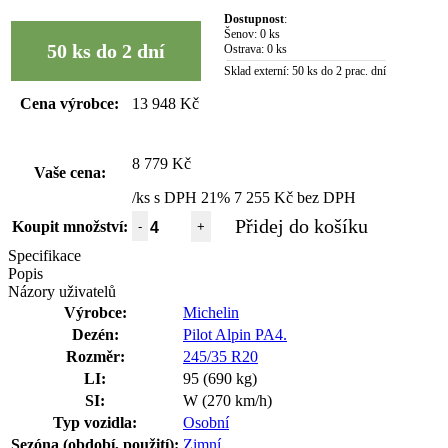
Dostupnost
:
Šenov:
0 ks
50 ks do 2 dní
Ostrava:
0 ks
Sklad externí:
50 ks do 2 prac. dní
Cena výrobce:
13 948 Kč
8 779 Kč
Vaše cena:
/ks s DPH 21%
7 255 Kč bez DPH
Přidej do košíku
Koupit množství:
-
+
Specifikace
Popis
Názory uživatelů
Výrobce:
Michelin
Dezén:
Pilot Alpin PA4.
Rozměr:
245/35 R20
LI:
95 (690 kg)
SI:
W (270 km/h)
Typ vozidla:
Osobní
Sezóna (období, použití):
Zimní