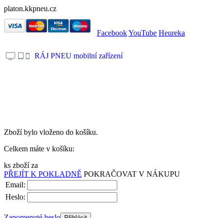
platon.kkpneu.cz
Facebook
YouTube
Heureka
RÁJ PNEU mobilní zařízení
.
Zboží bylo vloženo do košíku.
Celkem máte v košíku:
ks zboží za
PŘEJÍT K POKLADNĚ
POKRAČOVAT V NÁKUPU
Email:
Heslo:
Zapomenuté heslo
Přihlásit