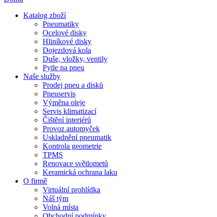
Katalog zboží
Pneumatiky
Ocelové disky
Hliníkové disky
Dojezdová kola
Duše, vložky, ventily
Pytle na pneu
Naše služby
Prodej pneu a disků
Pneuservis
Výměna oleje
Servis klimatizací
Čištění interiérů
Provoz automyček
Uskladnění pneumatik
Kontrola geometrie
TPMS
Renovace světlometů
Keramická ochrana laku
O firmě
Virtuální prohlídka
Náš tým
Volná místa
Obchodní podmínky