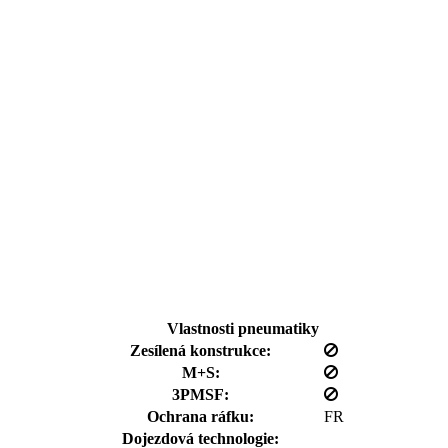
Vlastnosti pneumatiky
Zesílená konstrukce:
M+S:
3PMSF:
Ochrana ráfku:
FR
Dojezdová technologie: