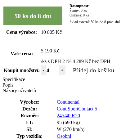
Dostupnost
:
Šenov:
0 ks
50 ks do 8 dní
Ostrava:
0 ks
Sklad externí:
50 ks do 8 prac. dní
Cena výrobce:
10 805 Kč
5 190 Kč
Vaše cena:
/ks s DPH 21%
4 289 Kč bez DPH
Přidej do košíku
Koupit množství:
-
+
Specifikace
Popis
Názory uživatelů
Výrobce:
Continental
Dezén:
ContiSportContact 5
Rozměr:
245/40 R20
LI:
95 (690 kg)
SI:
W (270 km/h)
Typ vozidla:
Osobní