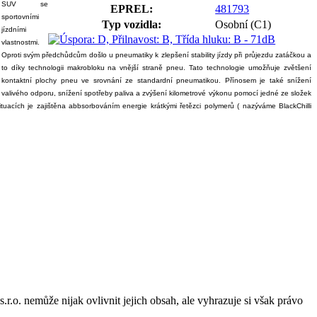
SUV se
EPREL:
481793
sportovními
Typ vozidla:
Osobní (C1)
jízdními
vlastnostmi.
Oproti svým předchůdcům došlo u pneumatiky k zlepšení stability jízdy při průjezdu zatáčkou a
to díky technologii makrobloku na vnější straně pneu. Tato technologie umožňuje zvětšení
kontaktní plochy pneu ve srovnání ze standardní pneumatikou. Přínosem je také snížení
valivého odporu, snížení spotřeby paliva a zvýšení kilometrové výkonu pomocí jedné ze složek
uacích je zajištěna abbsorbováním energie krátkými řetězci polymerů ( nazýváme BlackChilli
o. nemůže nijak ovlivnit jejich obsah, ale vyhrazuje si však právo