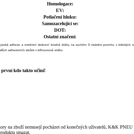
Homologace:
EV:
Potlačení hluku:
Samozacelující se:
DOT:
Ostatní značení:
 Vysoká adheze a extrémní zkrácení brzdné dráhy na suchém či mokrém povrchu v kritických sit
 dalších adhezivních složek v běhounové směsi.
první kdo takto učiní!
ory na zboží nemusejí pocházet od konečných uživatelů, K&K PNEU s.r.
produktu smazat.