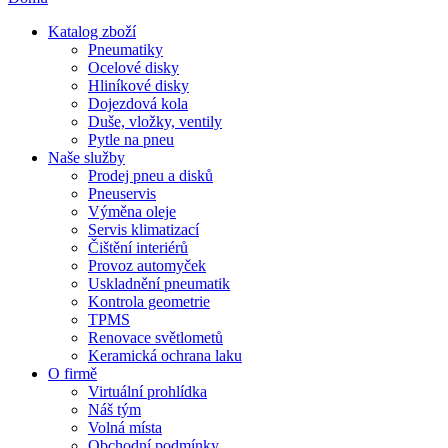
Katalog zboží
Pneumatiky
Ocelové disky
Hliníkové disky
Dojezdová kola
Duše, vložky, ventily
Pytle na pneu
Naše služby
Prodej pneu a disků
Pneuservis
Výměna oleje
Servis klimatizací
Čištění interiérů
Provoz automyček
Uskladnění pneumatik
Kontrola geometrie
TPMS
Renovace světlometů
Keramická ochrana laku
O firmě
Virtuální prohlídka
Náš tým
Volná místa
Obchodní podmínky