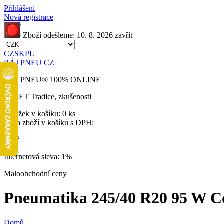
Přihlášení
Nová registrace
Zboží odešleme:
10. 8. 2026
zavřít
CZ
SK
PL
RÁJ PNEU CZ
RÁJ PNEU
®
100% ONLINE
32 LET
Tradice, zkušenosti
Položek v košíku:
0 ks
Cena zboží v košíku s DPH:
0 Kč
Internetová sleva:
1%
Maloobchodní ceny
Pneumatika 245/40 R20 95 W Con
Domů