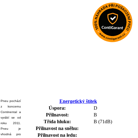
Energetický štítek
Pneu pochází
z koncernu
Úspora:
D
Continental a
Přilnavost:
B
vyrábí se od
Třída hluku:
B (71dB)
roku 2011.
Přilnavost na sněhu:
Pneu je
vhodná pro
Přilnavost na ledu: