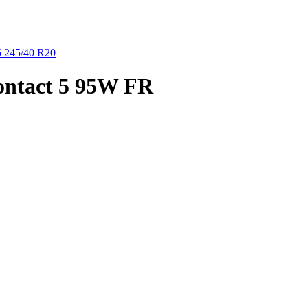
5
245/40 R20
ontact 5 95W FR