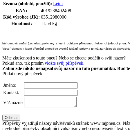
Sezóna (období, použití):
Letní
EAN:
4019238492408
Kód výrobce (JK):
03512980000
Hmotnost:
11.54 kg
běhounové směsi (tzv. elastopolymery ), která pohlcuje přirozenou frekvenci jedoucí pneu.
ViscoPolymers ), které přemění energii do vysoké lokální teploty a to má za následek aktivaci
Máte zkušenosti s touto pneu? Nebo se chcete podělit o svůj názor?
Pokud ano, tak prosím
vložte svůj příspěvek
.
Zatím zde nikdo nenapsal svůj názor na tuto pneumatiku. Buďte 
Přidat nový příspěvek:
Jméno:
Kontakt:
Váš názor:
Příspěvky vyjadřují názory návštěvníků stránek www.rajpneu.cz. Náz
nevhodné příspěvky obsahující vulgarismy nebo nesouvisející text k 