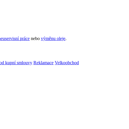
euservisní práce
nebo
výměnu oleje
.
od kupní smlouvy
Reklamace
Velkoobchod