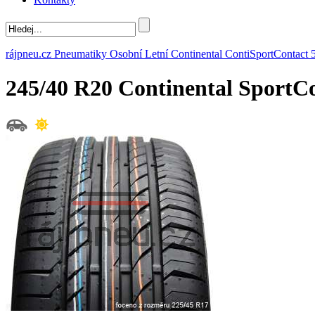
rájpneu.cz
Pneumatiky
Osobní
Letní
Continental
ContiSportContact 
245/40 R20 Continental SportC