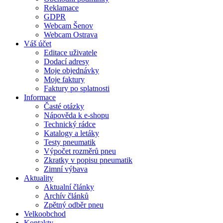
Reklamace
GDPR
Webcam Šenov
Webcam Ostrava
Váš účet
Editace uživatele
Dodací adresy
Moje objednávky
Moje faktury
Faktury po splatnosti
Informace
Časté otázky
Nápověda k e-shopu
Technický rádce
Katalogy a letáky
Testy pneumatik
Výpočet rozměrů pneu
Zkratky v popisu pneumatik
Zimní výbava
Aktuality
Aktualní články
Archív článků
Zpětný odběr pneu
Velkoobchod
Kontakty