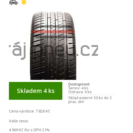
Dostupnost:
Šenov:
4 ks
Skladem 4 ks
Ostrava:
0 ks
Sklad externí:
50 ks do 3
prac. dní
Cena výrobce:
7 826 Kč
Vaše cena:
4 969 Kč
/ks s DPH 21%