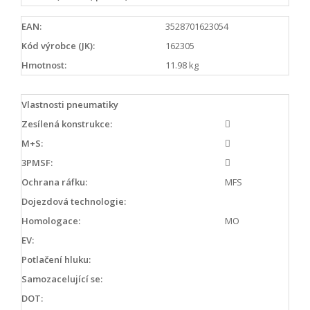
EAN:
3528701623054
Kód výrobce (JK):
162305
Hmotnost:
11.98 kg
Vlastnosti pneumatiky
Zesílená konstrukce:
M+S:
3PMSF:
Ochrana ráfku:
MFS
Dojezdová technologie:
Homologace:
MO
EV:
Potlačení hluku:
Samozacelující se:
DOT: