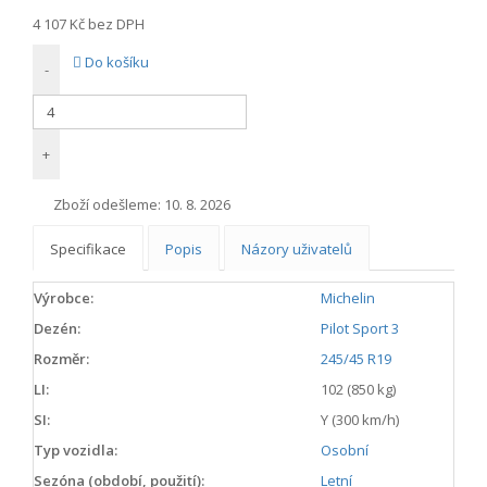
4 107 Kč
bez DPH
Do košíku
-
+
Zboží odešleme:
10. 8. 2026
Specifikace
Popis
Názory uživatelů
Výrobce:
Michelin
Dezén:
Pilot Sport 3
Rozměr:
245/45 R19
LI:
102 (850 kg)
SI:
Y (300 km/h)
Typ vozidla:
Osobní
Sezóna (období, použití):
Letní