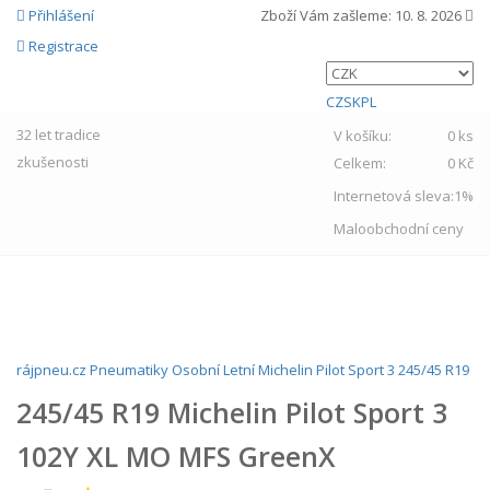
Přihlášení
Zboží Vám zašleme:
10. 8. 2026
Registrace
CZ
SK
PL
32 let
tradice
V košíku:
0 ks
zkušenosti
Celkem:
0 Kč
Internetová sleva:
1%
Maloobchodní ceny
MENU
rájpneu.cz
Pneumatiky
Osobní
Letní
Michelin
Pilot Sport 3
245/45 R19
245/45 R19 Michelin Pilot Sport 3
102Y XL MO MFS GreenX