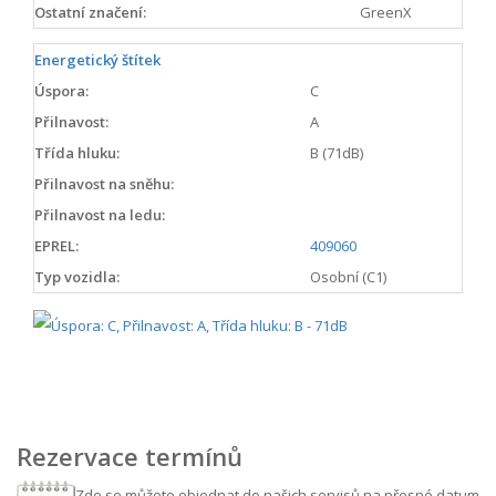
Ostatní značení:
GreenX
Energetický štítek
Úspora:
C
Přilnavost:
A
Třída hluku:
B (71dB)
Přilnavost na sněhu:
Přilnavost na ledu:
EPREL:
409060
Typ vozidla:
Osobní (C1)
Rezervace termínů
Zde se můžete objednat do našich servisů na přesné datum