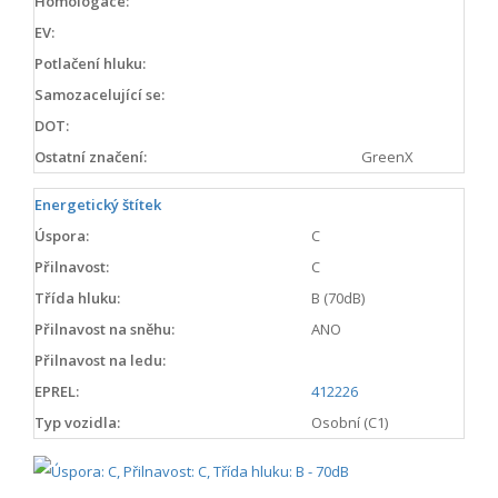
Homologace:
EV:
Potlačení hluku:
Samozacelující se:
DOT:
Ostatní značení:
GreenX
Energetický štítek
Úspora:
C
Přilnavost:
C
Třída hluku:
B (70dB)
Přilnavost na sněhu:
ANO
Přilnavost na ledu:
EPREL:
412226
Typ vozidla:
Osobní (C1)