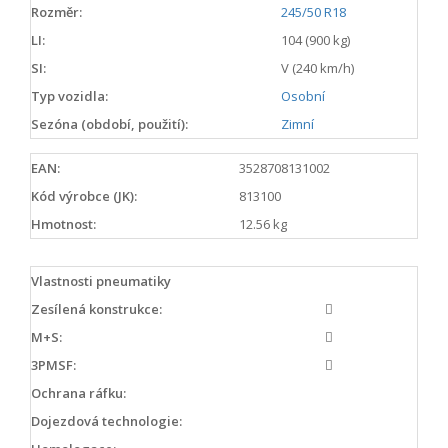
Rozměr:
245/50 R18
LI:
104 (900 kg)
SI:
V (240 km/h)
Typ vozidla:
Osobní
Sezóna (období, použití):
Zimní
EAN:
3528708131002
Kód výrobce (JK):
813100
Hmotnost:
12.56 kg
Vlastnosti pneumatiky
Zesílená konstrukce:
M+S:
3PMSF:
Ochrana ráfku:
Dojezdová technologie: