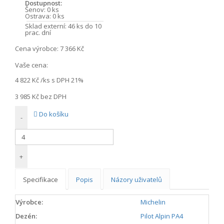
Dostupnost:
Šenov:
0 ks
Ostrava:
0 ks
Sklad externí:
46 ks do 10
prac. dní
Cena výrobce:
7 366 Kč
Vaše cena:
4 822 Kč
/ks s DPH 21%
3 985 Kč
bez DPH
Do košíku
-
+
Specifikace
Popis
Názory uživatelů
Výrobce:
Michelin
Dezén:
Pilot Alpin PA4