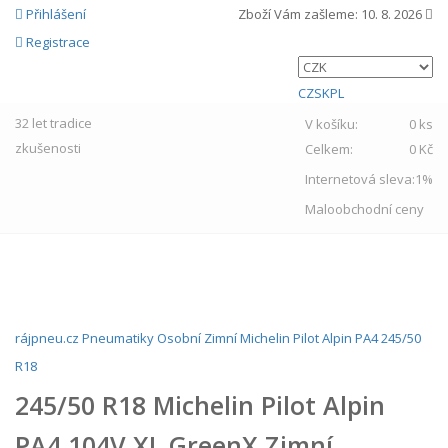
Přihlášení
Zboží Vám zašleme:
10. 8. 2026
Registrace
CZ
SK
PL
32 let
tradice
V košíku:
0 ks
zkušenosti
Celkem:
0 Kč
Internetová sleva:
1%
Maloobchodní ceny
MENU
rájpneu.cz
Pneumatiky
Osobní
Zimní
Michelin
Pilot Alpin PA4
245/50
R18
245/50 R18 Michelin Pilot Alpin
PA4 104V XL GreenX Zimní