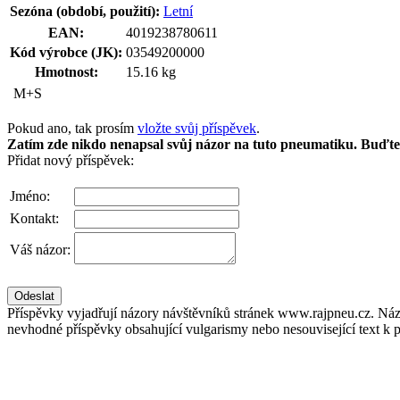
Sezóna (období, použití):
Letní
EAN:
4019238780611
Kód výrobce (JK):
03549200000
Hmotnost:
15.16 kg
M+S
Pokud ano, tak prosím
vložte svůj příspěvek
.
Zatím zde nikdo nenapsal svůj názor na tuto pneumatiku. Buďte 
Přidat nový příspěvek:
Jméno:
Kontakt:
Váš názor:
Příspěvky vyjadřují názory návštěvníků stránek www.rajpneu.cz. Náz
nevhodné příspěvky obsahující vulgarismy nebo nesouvisející text k 