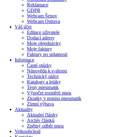
Reklamace
GDPR
Webcam Šenov
Webcam Ostrava
Váš účet
Editace uživatele
Dodací adresy
Moje objednávky
Moje faktury
Faktury po splatnosti
Informace
Časté otázky
Nápověda k e-shopu
Technický rádce
Katalogy a letáky
Testy pneumatik
Výpočet rozměrů pneu
Zkratky v popisu pneumatik
Zimní výbava
Aktuality
Aktualní články
Archív článků
Zpětný odběr pneu
Velkoobchod
Kontakty