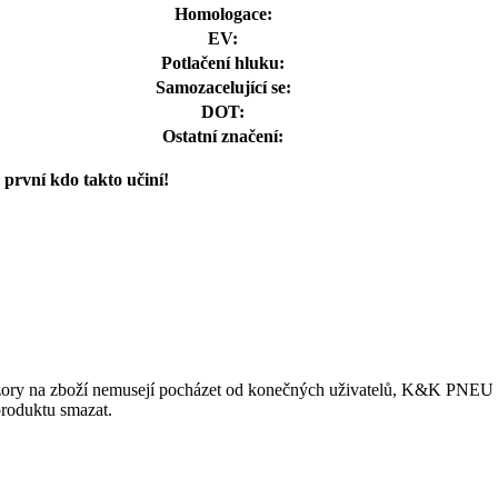
Homologace:
EV:
Potlačení hluku:
Samozacelující se:
DOT:
Ostatní značení:
první kdo takto učiní!
ory na zboží nemusejí pocházet od konečných uživatelů, K&K PNEU s.r.
produktu smazat.