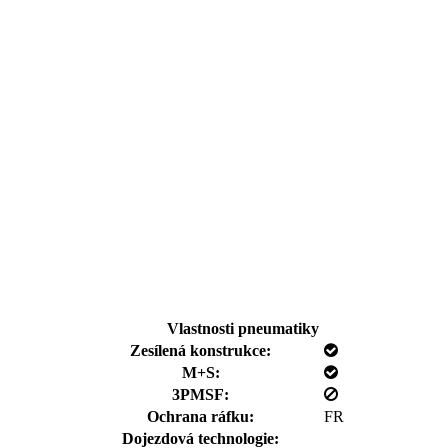
Vlastnosti pneumatiky
Zesílená konstrukce:
M+S:
3PMSF:
Ochrana ráfku:
FR
Dojezdová technologie: