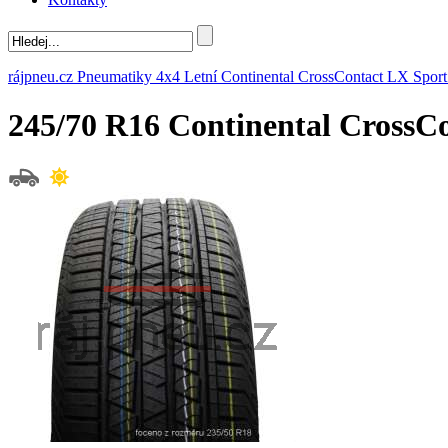
rájpneu.cz
Pneumatiky
4x4
Letní
Continental
CrossContact LX Sport
245/70 R16 Continental CrossC