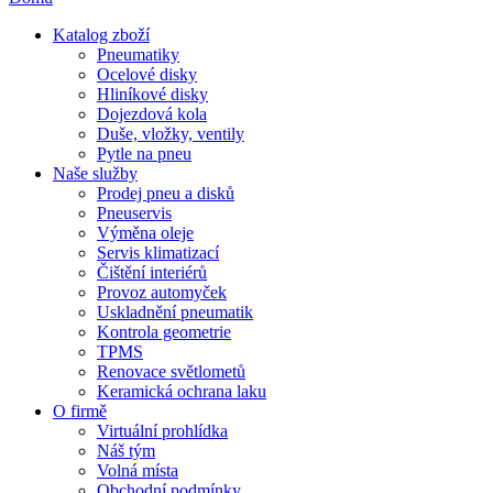
Katalog zboží
Pneumatiky
Ocelové disky
Hliníkové disky
Dojezdová kola
Duše, vložky, ventily
Pytle na pneu
Naše služby
Prodej pneu a disků
Pneuservis
Výměna oleje
Servis klimatizací
Čištění interiérů
Provoz automyček
Uskladnění pneumatik
Kontrola geometrie
TPMS
Renovace světlometů
Keramická ochrana laku
O firmě
Virtuální prohlídka
Náš tým
Volná místa
Obchodní podmínky