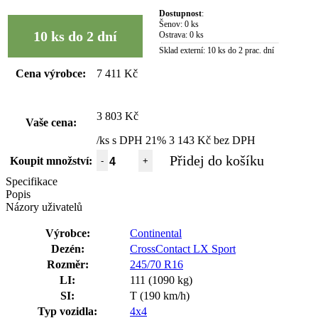
Dostupnost
:
Šenov:
0 ks
10 ks do 2 dní
Ostrava:
0 ks
Sklad externí:
10 ks do 2 prac. dní
Cena výrobce:
7 411 Kč
3 803 Kč
Vaše cena:
/ks s DPH 21%
3 143 Kč bez DPH
Přidej do košíku
Koupit množství:
-
+
Specifikace
Popis
Názory uživatelů
Výrobce:
Continental
Dezén:
CrossContact LX Sport
Rozměr:
245/70 R16
LI:
111 (1090 kg)
SI:
T (190 km/h)
Typ vozidla:
4x4