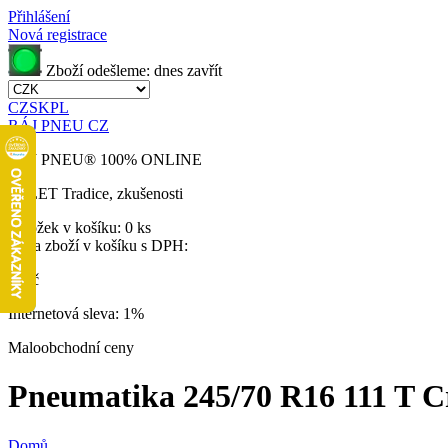
Přihlášení
Nová registrace
Zboží odešleme:
dnes
zavřít
CZ
SK
PL
RÁJ PNEU CZ
RÁJ PNEU
®
100% ONLINE
32 LET
Tradice, zkušenosti
Položek v košíku:
0 ks
Cena zboží v košíku s DPH:
0 Kč
Internetová sleva:
1%
Maloobchodní ceny
Pneumatika 245/70 R16 111 T Cr
Domů