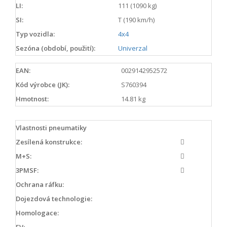
LI:
111 (1090 kg)
SI:
T (190 km/h)
Typ vozidla:
4x4
Sezóna (období, použití):
Univerzal
EAN:
0029142952572
Kód výrobce (JK):
S760394
Hmotnost:
14.81 kg
Vlastnosti pneumatiky
Zesílená konstrukce:
M+S:
3PMSF:
Ochrana ráfku:
Dojezdová technologie:
Homologace:
EV: