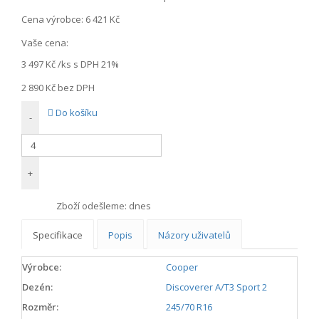
Cena výrobce:
6 421 Kč
Vaše cena:
3 497 Kč
/ks s DPH 21%
2 890 Kč
bez DPH
Do košíku
-
+
Zboží odešleme:
dnes
Specifikace
Popis
Názory uživatelů
Výrobce:
Cooper
Dezén:
Discoverer A/T3 Sport 2
Rozměr:
245/70 R16