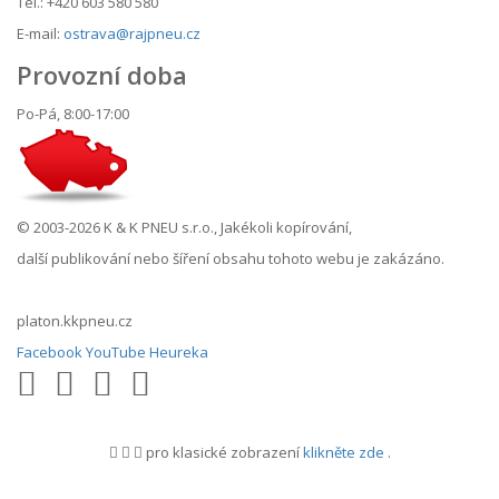
Tel.: +420 603 580 580
E-mail:
ostrava@rajpneu.cz
Provozní doba
Po-Pá, 8:00-17:00
© 2003-2026 K & K PNEU s.r.o., Jakékoli kopírování,
další publikování nebo šíření obsahu tohoto webu je zakázáno.
platon.kkpneu.cz
Facebook
YouTube
Heureka
pro klasické zobrazení
klikněte zde
.
.