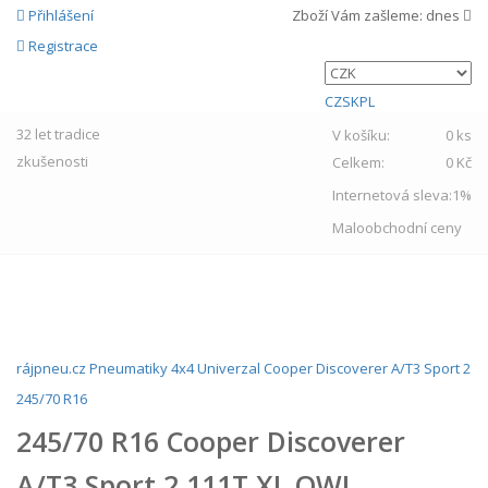
Přihlášení
Zboží Vám zašleme:
dnes
Registrace
CZ
SK
PL
32 let
tradice
V košíku:
0 ks
zkušenosti
Celkem:
0 Kč
Internetová sleva:
1%
Maloobchodní ceny
MENU
rájpneu.cz
Pneumatiky
4x4
Univerzal
Cooper
Discoverer A/T3 Sport 2
245/70 R16
245/70 R16 Cooper Discoverer
A/T3 Sport 2 111T XL OWL