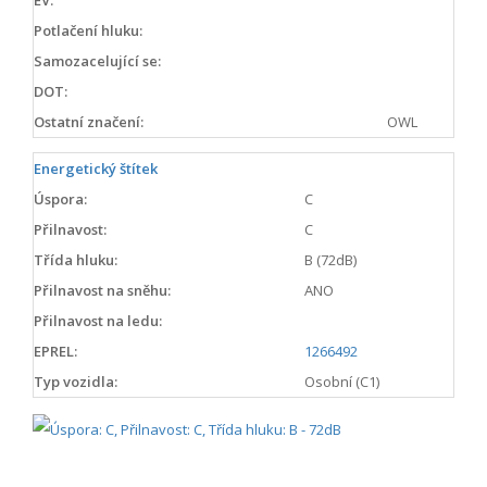
Potlačení hluku:
Samozacelující se:
DOT:
Ostatní značení:
OWL
Energetický štítek
Úspora:
C
Přilnavost:
C
Třída hluku:
B (72dB)
Přilnavost na sněhu:
ANO
Přilnavost na ledu:
EPREL:
1266492
Typ vozidla:
Osobní (C1)