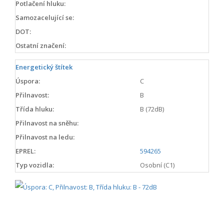
Potlačení hluku:
Samozacelující se:
DOT:
Ostatní značení:
Energetický štítek
Úspora:
C
Přilnavost:
B
Třída hluku:
B (72dB)
Přilnavost na sněhu:
Přilnavost na ledu:
EPREL:
594265
Typ vozidla:
Osobní (C1)