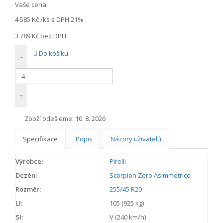
Vaše cena:
4 585 Kč
/ks s DPH 21%
3 789 Kč
bez DPH
Do košíku
-
+
Zboží odešleme:
10. 8. 2026
Specifikace
Popis
Názory uživatelů
Výrobce:
Pirelli
Dezén:
Scorpion Zero Asimmetrico
Rozměr:
255/45 R20
LI:
105 (925 kg)
SI:
V (240 km/h)