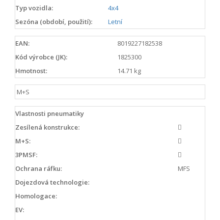
Typ vozidla:
4x4
Sezóna (období, použití):
Letní
EAN:
8019227182538
Kód výrobce (JK):
1825300
Hmotnost:
14.71 kg
M+S
Vlastnosti pneumatiky
Zesílená konstrukce:
M+S:
3PMSF:
Ochrana ráfku:
MFS
Dojezdová technologie:
Homologace:
EV: