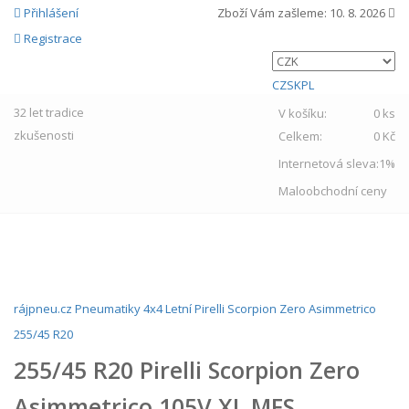
Přihlášení
Zboží Vám zašleme:
10. 8. 2026
Registrace
CZ
SK
PL
32 let
tradice
V košíku:
0 ks
zkušenosti
Celkem:
0 Kč
Internetová sleva:
1%
Maloobchodní ceny
MENU
rájpneu.cz
Pneumatiky
4x4
Letní
Pirelli
Scorpion Zero Asimmetrico
255/45 R20
255/45 R20 Pirelli Scorpion Zero
Asimmetrico 105V XL MFS