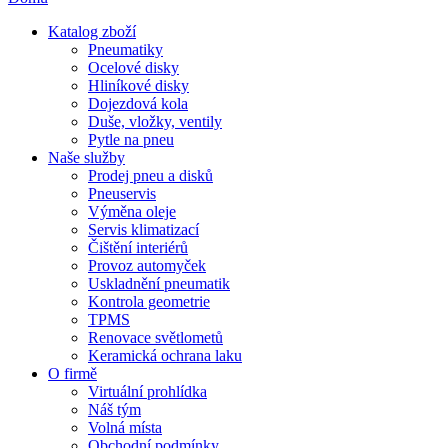
Katalog zboží
Pneumatiky
Ocelové disky
Hliníkové disky
Dojezdová kola
Duše, vložky, ventily
Pytle na pneu
Naše služby
Prodej pneu a disků
Pneuservis
Výměna oleje
Servis klimatizací
Čištění interiérů
Provoz automyček
Uskladnění pneumatik
Kontrola geometrie
TPMS
Renovace světlometů
Keramická ochrana laku
O firmě
Virtuální prohlídka
Náš tým
Volná místa
Obchodní podmínky