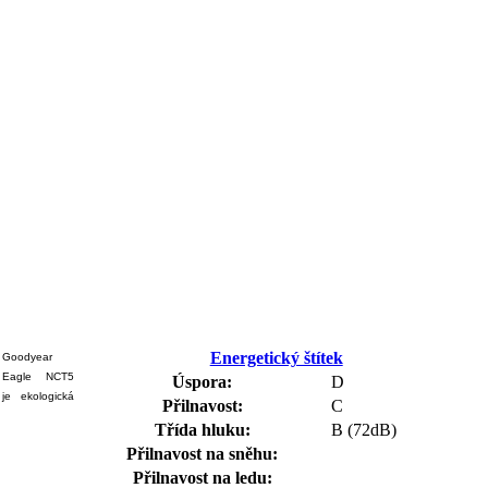
Energetický štítek
Goodyear
Eagle NCT5
Úspora:
D
je ekologická
Přilnavost:
C
Třída hluku:
B (72dB)
Přilnavost na sněhu:
Přilnavost na ledu: