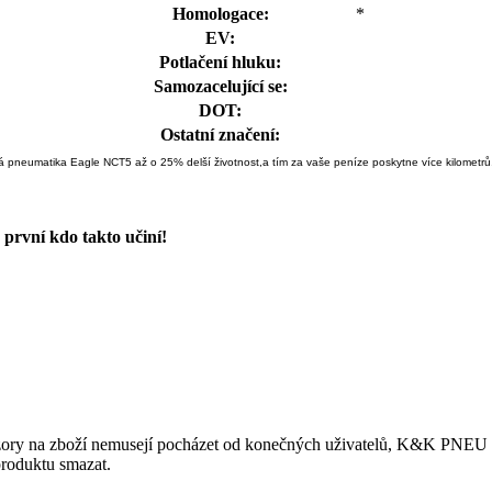
Homologace:
*
EV:
Potlačení hluku:
Samozacelující se:
DOT:
Ostatní značení:
á pneumatika Eagle NCT5 až o 25% delší životnost,a tím za vaše peníze poskytne více kilometrů
první kdo takto učiní!
ory na zboží nemusejí pocházet od konečných uživatelů, K&K PNEU s.r.
produktu smazat.