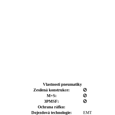
Vlastnosti pneumatiky
Zesílená konstrukce:
M+S:
3PMSF:
Ochrana ráfku:
Dojezdová technologie:
EMT