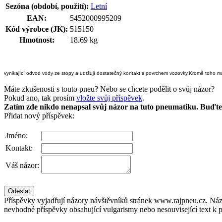
Sezóna (období, použití):
Letní
EAN:
5452000995209
Kód výrobce (JK):
515150
Hmotnost:
18.69 kg
vynikající odvod vody ze stopy a udržují dostatečný kontakt s povrchem vozovky.Kromě toho m
Máte zkušenosti s touto pneu? Nebo se chcete podělit o svůj názor?
Pokud ano, tak prosím
vložte svůj příspěvek
.
Zatím zde nikdo nenapsal svůj názor na tuto pneumatiku. Buďte 
Přidat nový příspěvek:
Jméno:
Kontakt:
Váš názor:
Příspěvky vyjadřují názory návštěvníků stránek www.rajpneu.cz. Náz
nevhodné příspěvky obsahující vulgarismy nebo nesouvisející text k 