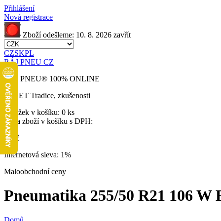
Přihlášení
Nová registrace
Zboží odešleme:
10. 8. 2026
zavřít
CZ
SK
PL
RÁJ PNEU CZ
RÁJ PNEU
®
100% ONLINE
32 LET
Tradice, zkušenosti
Položek v košíku:
0 ks
Cena zboží v košíku s DPH:
0 Kč
Internetová sleva:
1%
Maloobchodní ceny
Pneumatika 255/50 R21 106 W Ea
Domů