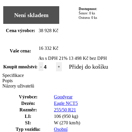
Dostupnost
:
Šenov:
0 ks
Není skladem
Ostrava:
0 ks
Cena výrobce:
38 928 Kč
16 332 Kč
Vaše cena:
/ks s DPH 21%
13 498 Kč bez DPH
Přidej do košíku
Koupit množství:
-
+
Specifikace
Popis
Názory uživatelů
Výrobce:
Goodyear
Dezén:
Eagle NCT5
Rozměr:
255/50 R21
LI:
106 (950 kg)
SI:
W (270 km/h)
Typ vozidla:
Osobní