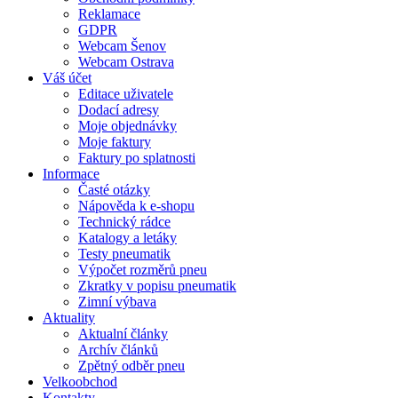
Reklamace
GDPR
Webcam Šenov
Webcam Ostrava
Váš účet
Editace uživatele
Dodací adresy
Moje objednávky
Moje faktury
Faktury po splatnosti
Informace
Časté otázky
Nápověda k e-shopu
Technický rádce
Katalogy a letáky
Testy pneumatik
Výpočet rozměrů pneu
Zkratky v popisu pneumatik
Zimní výbava
Aktuality
Aktualní články
Archív článků
Zpětný odběr pneu
Velkoobchod
Kontakty