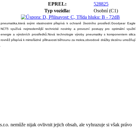
EPREL:
528825
Typ vozidla:
Osobní (C1)
pneumatika,která svými vlastnostmi přispívá k ochraně životního prostředí.Goodyear Eagle
NCT5 využívá nejmodernější technické novinky a provozní postupy pro optimální využití
energie a výrobních prostředků.Nová technologie výroby pneumatiky s komponentem silica
rovněž přispívá k mimořádné přilnavosti běhounu za mokra,obvodové drážky dezénu umožňují
.
o. nemůže nijak ovlivnit jejich obsah, ale vyhrazuje si však právo