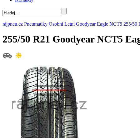
rájpneu.cz
Pneumatiky
Osobní
Letní
Goodyear
Eagle NCT5
255/50 
255/50 R21 Goodyear NCT5 Ea