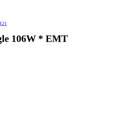
R21
gle 106W * EMT