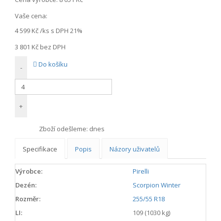
Vaše cena:
4 599 Kč
/ks s DPH 21%
3 801 Kč
bez DPH
Do košíku
-
+
Zboží odešleme:
dnes
Specifikace
Popis
Názory uživatelů
Výrobce:
Pirelli
Dezén:
Scorpion Winter
Rozměr:
255/55 R18
LI:
109 (1030 kg)