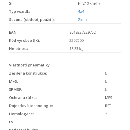
SI:
H (210 km/h)
Typ vozidla:
4x4
Sezóna (období, použití):
Zimní
EAN:
8019227229752
Kód výrobce (JK):
2297500
Hmotnost:
18.83 kg
Vlastnosti pneumatiky
Zesílená konstrukce:
M+S:
3PMSF:
Ochrana ráfku:
MFS
Dojezdová technologie:
RFT
Homologace:
*
EV:
Potlačení hluku: