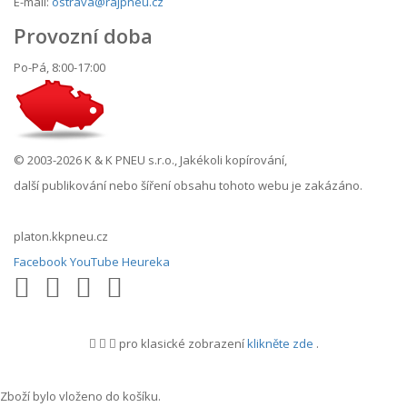
E-mail:
ostrava@rajpneu.cz
Provozní doba
Po-Pá, 8:00-17:00
© 2003-2026 K & K PNEU s.r.o., Jakékoli kopírování,
další publikování nebo šíření obsahu tohoto webu je zakázáno.
platon.kkpneu.cz
Facebook
YouTube
Heureka
pro klasické zobrazení
klikněte zde
.
.
Zboží bylo vloženo do košíku.