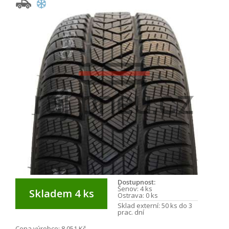
Dostupnost:
Šenov:
4 ks
Skladem 4 ks
Ostrava:
0 ks
Sklad externí:
50 ks do 3
prac. dní
Cena výrobce:
8 051 Kč