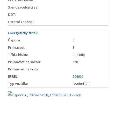
Samozacelující se:
DOT:
Ostatní značení:
Energetický štítek
Úspora:
C
Přilnavost:
B
Třída hluku:
B (73dB)
Přilnavost na sněhu:
ANO
Přilnavost na ledu:
EPREL:
594669
Typ vozidla:
Osobní (C1)