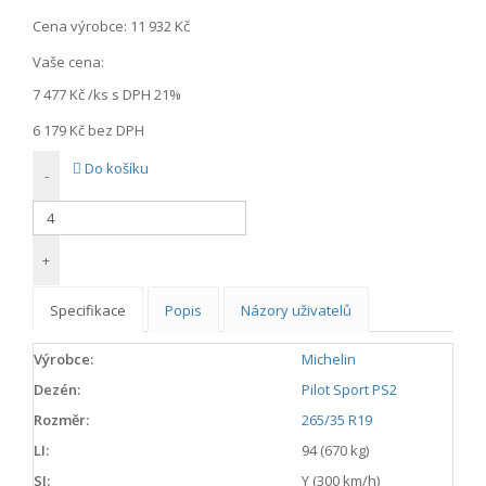
Cena výrobce:
11 932 Kč
Vaše cena:
7 477 Kč
/ks s DPH 21%
6 179 Kč
bez DPH
Do košíku
-
+
Specifikace
Popis
Názory uživatelů
Výrobce:
Michelin
Dezén:
Pilot Sport PS2
Rozměr:
265/35 R19
LI:
94 (670 kg)
SI:
Y (300 km/h)