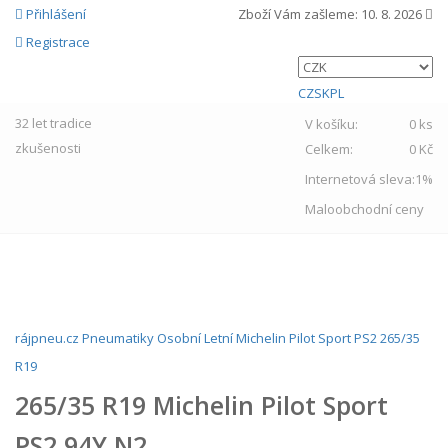
Přihlášení
Zboží Vám zašleme:
10. 8. 2026
Registrace
CZ
SK
PL
32 let
tradice
V košíku:
0 ks
zkušenosti
Celkem:
0 Kč
Internetová sleva:
1%
Maloobchodní ceny
MENU
rájpneu.cz
Pneumatiky
Osobní
Letní
Michelin
Pilot Sport PS2
265/35
R19
265/35 R19 Michelin Pilot Sport
PS2 94Y N2