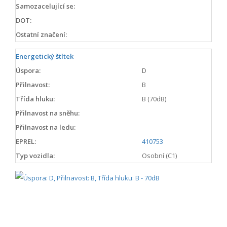
Samozacelující se:
DOT:
Ostatní značení:
Energetický štítek
Úspora:
D
Přilnavost:
B
Třída hluku:
B (70dB)
Přilnavost na sněhu:
Přilnavost na ledu:
EPREL:
410753
Typ vozidla:
Osobní (C1)