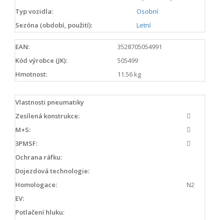
Typ vozidla:
Osobní
Sezóna (období, použití):
Letní
EAN:
3528705054991
Kód výrobce (JK):
505499
Hmotnost:
11.56 kg
Vlastnosti pneumatiky
Zesílená konstrukce:
M+S:
3PMSF:
Ochrana ráfku:
Dojezdová technologie:
Homologace:
N2
EV:
Potlačení hluku: