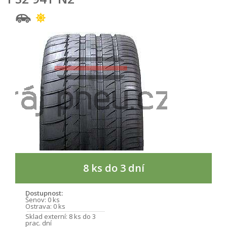
8 ks do 3 dní
Dostupnost:
Šenov:
0 ks
Ostrava:
0 ks
Sklad externí:
8 ks do 3
prac. dní