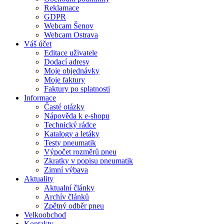
Reklamace
GDPR
Webcam Šenov
Webcam Ostrava
Váš účet
Editace uživatele
Dodací adresy
Moje objednávky
Moje faktury
Faktury po splatnosti
Informace
Časté otázky
Nápověda k e-shopu
Technický rádce
Katalogy a letáky
Testy pneumatik
Výpočet rozměrů pneu
Zkratky v popisu pneumatik
Zimní výbava
Aktuality
Aktualní články
Archív článků
Zpětný odběr pneu
Velkoobchod
Kontakty