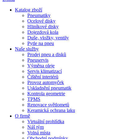
Katalog zboží
Pneumatiky
Ocelové disky
Hliníkové disky
Dojezdová kola
Duše, vložky, ventily
Pytle na pneu
Naše služby
Prodej pneu a disků
Pneuservis
Výměna oleje
Servis klimatizací
Čištění interiérů
Provoz automyček
Uskladnění pneumatik
Kontrola geometrie
TPMS
Renovace světlometů
Keramická ochrana laku
O firmě
Virtuální prohlídka
Náš tým
Volná místa
Obchodní podmínky