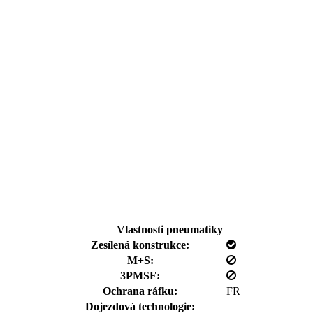
Vlastnosti pneumatiky
Zesílená konstrukce:
M+S:
3PMSF:
Ochrana ráfku:
FR
Dojezdová technologie: