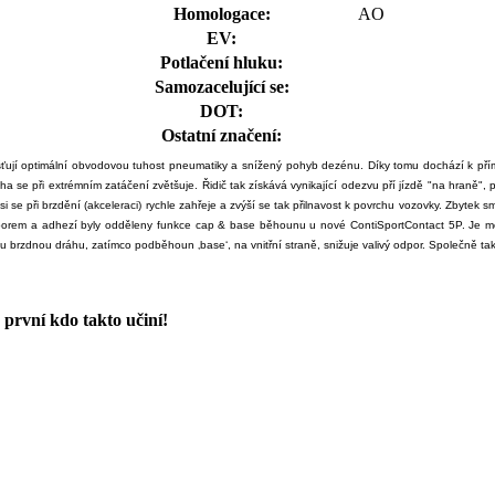
Homologace:
AO
EV:
Potlačení hluku:
Samozacelující se:
DOT:
Ostatní značení:
jišťují optimální obvodovou tuhost pneumatiky a snížený pohyb dezénu. Díky tomu dochází k pří
a se při extrémním zatáčení zvětšuje. Řidič tak získává vynikající odezvu pří jízdě "na hraně", 
 se při brzdění (akceleraci) rychle zahřeje a zvýší se tak přilnavost k povrchu vozovky. Zbytek 
odporem a adhezí byly odděleny funkce cap & base běhounu u nové ContiSportContact 5P. Je 
ou brzdnou dráhu, zatímco podběhoun ‚base‘, na vnitřní straně, snižuje valivý odpor. Společně 
první kdo takto učiní!