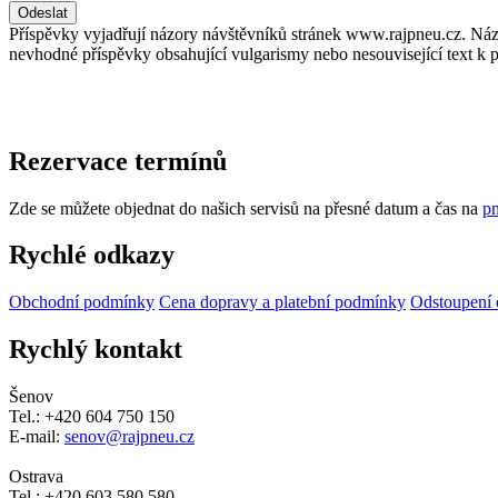
Příspěvky vyjadřují názory návštěvníků stránek www.rajpneu.cz. Náz
nevhodné příspěvky obsahující vulgarismy nebo nesouvisející text k 
Rezervace termínů
Zde se můžete objednat do našich servisů na přesné datum a čas na
pn
Rychlé odkazy
Obchodní podmínky
Cena dopravy a platební podmínky
Odstoupení 
Rychlý kontakt
Šenov
Tel.: +420 604 750 150
E-mail:
senov@rajpneu.cz
Ostrava
Tel.: +420 603 580 580