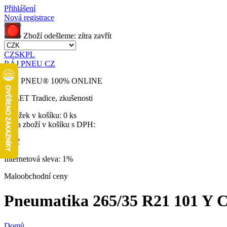
Přihlášení
Nová registrace
Zboží odešleme:
zítra
zavřít
CZ
SK
PL
RÁJ PNEU CZ
RÁJ PNEU
®
100% ONLINE
32 LET
Tradice, zkušenosti
Položek v košíku:
0 ks
Cena zboží v košíku s DPH:
0 Kč
Internetová sleva:
1%
Maloobchodní ceny
Pneumatika 265/35 R21 101 Y Con
Domů