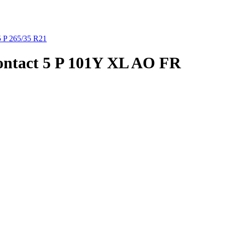
5 P
265/35 R21
ontact 5 P 101Y XL AO FR