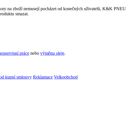
ory na zboží nemusejí pocházet od konečných uživatelů, K&K PNEU s.r.
produktu smazat.
euservisní práce
nebo
výměnu oleje
.
od kupní smlouvy
Reklamace
Velkoobchod