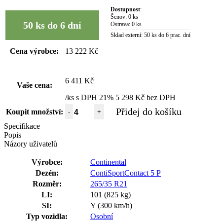
Dostupnost
:
Šenov:
0 ks
50 ks do 6 dní
Ostrava:
0 ks
Sklad externí:
50 ks do 6 prac. dní
Cena výrobce:
13 222 Kč
6 411 Kč
Vaše cena:
/ks s DPH 21%
5 298 Kč bez DPH
Přidej do košíku
Koupit množství:
-
+
Specifikace
Popis
Názory uživatelů
Výrobce:
Continental
Dezén:
ContiSportContact 5 P
Rozměr:
265/35 R21
LI:
101 (825 kg)
SI:
Y (300 km/h)
Typ vozidla:
Osobní