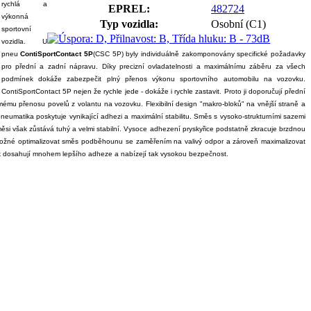
rychlá a
EPREL:
482724
výkonná
Typ vozidla:
Osobní (C1)
sportovní
vozidla. U
pneu
ContiSportContact 5P
(CSC 5P) byly individuálně zakomponovány specifické požadavky
pro přední a zadní nápravu. Díky precizní ovladatelnosti a maximálnímu záběru za všech
podmínek dokáže zabezpečit plný přenos výkonu sportovního automobilu na vozovku.
ContiSportContact 5P nejen že rychle jede - dokáže i rychle zastavit. Proto ji doporučují přední
mému přenosu povelů z volantu na vozovku. Flexibilní design "makro-bloků" na vnější straně a
pneumatika poskytuje vynikající adhezi a maximální stabilitu. Směs s vysoko-strukturními sazemi
směsi však zůstává tuhý a velmi stabilní. Vysoce adhezení pryskyřice podstatně zkracuje brzdnou
možné optimalizovat směs podběhounu se zaměřením na valivý odpor a zároveň maximalizovat
tak dosahují mnohem lepšího adheze a nabízejí tak vysokou bezpečnost.