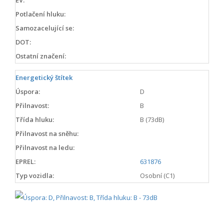
Potlačení hluku:
Samozacelující se:
DOT:
Ostatní značení:
Energetický štítek
Úspora:
D
Přilnavost:
B
Třída hluku:
B (73dB)
Přilnavost na sněhu:
Přilnavost na ledu:
EPREL:
631876
Typ vozidla:
Osobní (C1)