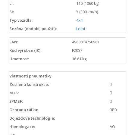
LI:
110 (1060 kg)
SI:
Y (300 km/h)
Typ vozidla:
4x4
Sezóna (období, použití):
Letní
EAN:
4968814750961
Kód výrobce (JK):
F2057
Hmotnost:
16.61 kg
Vlastnosti pneumatiky
Zesílená konstrukce:
M+S:
3PMSF:
Ochrana ráfku:
RPB
Dojezdová technologie:
Homologace:
AO
EV: