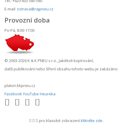
Tel.: +420 603 580 580
E-mail:
ostrava@rajpneu.cz
Provozní doba
Po-Pá, 8:00-17:00
© 2003-2026 K & K PNEU s.r.o., Jakékoli kopírování,
další publikování nebo šíření obsahu tohoto webu je zakázáno.
platon.kkpneu.cz
Facebook
YouTube
Heureka
pro klasické zobrazení
klikněte zde
.
.