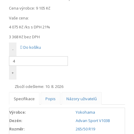
Cena výrobce:
9 105 Kč
Vaše cena:
4 075 Kč
/ks s DPH 21%
3 368 Kč
bez DPH
Do košíku
-
+
Zboží odešleme:
10. 8. 2026
Specifikace
Popis
Názory uživatelů
Výrobce:
Yokohama
Dezén:
Advan Sport V103B
Rozměr:
265/50 R19