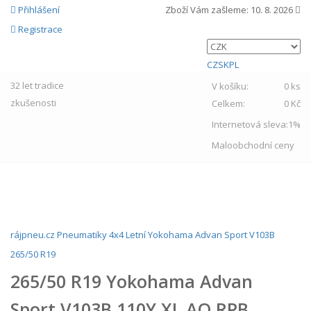
Přihlášení
Zboží Vám zašleme:
10. 8. 2026
Registrace
CZ
SK
PL
32 let
tradice
V košíku:
0 ks
zkušenosti
Celkem:
0 Kč
Internetová sleva:
1%
Maloobchodní ceny
MENU
rájpneu.cz
Pneumatiky
4x4
Letní
Yokohama
Advan Sport V103B
265/50 R19
265/50 R19 Yokohama Advan
Sport V103B 110Y XL AO RPB