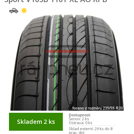
Dostupnost:
Šenov:
2 ks
Skladem 2 ks
Ostrava:
0 ks
Sklad externí:
29 ks do 8
prac. dní