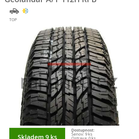
TOP
Dostupnost:
Šenov:
9 ks
Skladem 9 ks
Ostrava:
0 ks