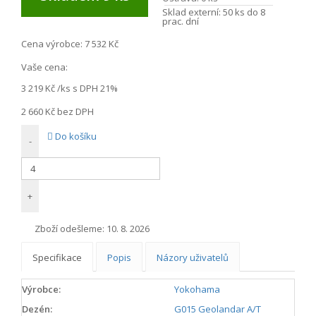
Sklad externí:
50 ks do 8
prac. dní
Cena výrobce:
7 532 Kč
Vaše cena:
3 219 Kč
/ks s DPH 21%
2 660 Kč
bez DPH
Do košíku
-
+
Zboží odešleme:
10. 8. 2026
Specifikace
Popis
Názory uživatelů
Výrobce:
Yokohama
Dezén:
G015 Geolandar A/T