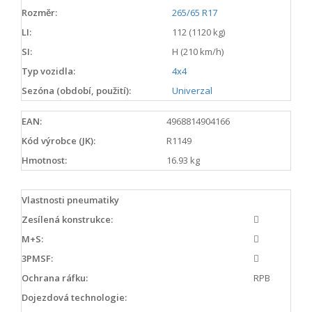
Rozměr:
265/65 R17
LI:
112 (1120 kg)
SI:
H (210 km/h)
Typ vozidla:
4x4
Sezóna (období, použití):
Univerzal
EAN:
4968814904166
Kód výrobce (JK):
R1149
Hmotnost:
16.93 kg
Vlastnosti pneumatiky
Zesílená konstrukce:
M+S:
3PMSF:
Ochrana ráfku:
RPB
Dojezdová technologie: