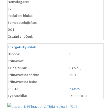
Homologace:
EV:
Potlačení hluku:
Samozacelující se:
DOT:
Ostatní značení:
Energetický štítek
Úspora:
E
Přilnavost:
C
Třída hluku:
B (72dB)
Přilnavost na sněhu:
ANO
Přilnavost na ledu:
EPREL:
630625
Typ vozidla:
Osobní (C1)