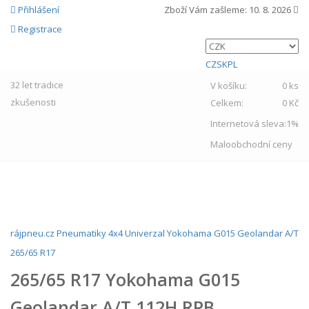
Přihlášení
Zboží Vám zašleme:
10. 8. 2026
Registrace
CZ
SK
PL
32 let
tradice
V košíku:
0 ks
zkušenosti
Celkem:
0 Kč
Internetová sleva:
1%
Maloobchodní ceny
MENU
rájpneu.cz
Pneumatiky
4x4
Univerzal
Yokohama
G015 Geolandar A/T
265/65 R17
265/65 R17 Yokohama G015
Geolandar A/T 112H RPB