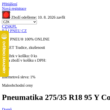
Přihlášení
Nová registrace
Zboží odešleme:
10. 8. 2026
zavřít
CZ
SK
PL
RÁJ PNEU CZ
RÁJ PNEU
®
100% ONLINE
32 LET
Tradice, zkušenosti
Položek v košíku:
0 ks
Cena zboží v košíku s DPH:
0 Kč
Internetová sleva:
1%
Maloobchodní ceny
Pneumatika 275/35 R18 95 Y Cont
Domů