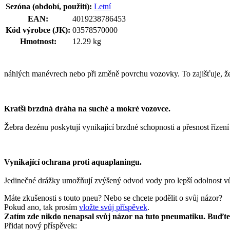
Sezóna (období, použití):
Letní
EAN:
4019238786453
Kód výrobce (JK):
03578570000
Hmotnost:
12.29 kg
náhlých manévrech nebo při změně povrchu vozovky. To zajišťuje, že 
Kratší brzdná dráha na suché a mokré vozovce.
Žebra dezénu poskytují vynikající brzdné schopnosti a přesnost řízení
Vynikající ochrana proti aquaplaningu.
Jedinečné drážky umožňují zvýšený odvod vody pro lepší odolnost v
Máte zkušenosti s touto pneu? Nebo se chcete podělit o svůj názor?
Pokud ano, tak prosím
vložte svůj příspěvek
.
Zatím zde nikdo nenapsal svůj názor na tuto pneumatiku. Buďte 
Přidat nový příspěvek: