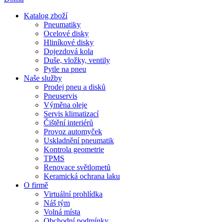
Katalog zboží
Pneumatiky
Ocelové disky
Hliníkové disky
Dojezdová kola
Duše, vložky, ventily
Pytle na pneu
Naše služby
Prodej pneu a disků
Pneuservis
Výměna oleje
Servis klimatizací
Čištění interiérů
Provoz automyček
Uskladnění pneumatik
Kontrola geometrie
TPMS
Renovace světlometů
Keramická ochrana laku
O firmě
Virtuální prohlídka
Náš tým
Volná místa
Obchodní podmínky