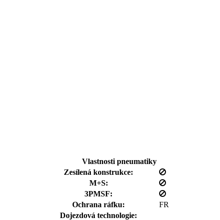
Vlastnosti pneumatiky
Zesílená konstrukce:
M+S:
3PMSF:
Ochrana ráfku:
FR
Dojezdová technologie: