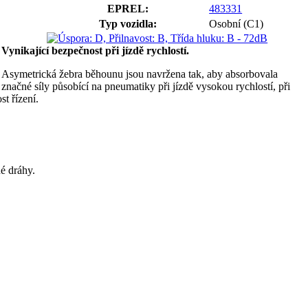
EPREL:
483331
Typ vozidla:
Osobní (C1)
Vynikající bezpečnost při jízdě rychlostí.
Asymetrická žebra běhounu jsou navržena tak, aby absorbovala
značné síly působící na pneumatiky při jízdě vysokou rychlostí, při
t řízení.
né dráhy.