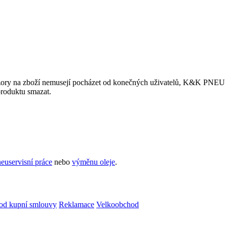
ory na zboží nemusejí pocházet od konečných uživatelů, K&K PNEU s.r.
produktu smazat.
euservisní práce
nebo
výměnu oleje
.
od kupní smlouvy
Reklamace
Velkoobchod