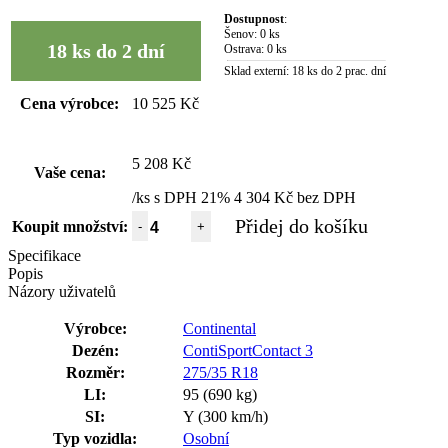
Dostupnost
:
Šenov:
0 ks
18 ks do 2 dní
Ostrava:
0 ks
Sklad externí:
18 ks do 2 prac. dní
Cena výrobce:
10 525 Kč
5 208 Kč
Vaše cena:
/ks s DPH 21%
4 304 Kč bez DPH
Přidej do košíku
Koupit množství:
-
+
Specifikace
Popis
Názory uživatelů
Výrobce:
Continental
Dezén:
ContiSportContact 3
Rozměr:
275/35 R18
LI:
95 (690 kg)
SI:
Y (300 km/h)
Typ vozidla:
Osobní