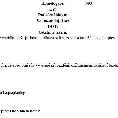
Homologace:
MO
EV:
Potlačení hluku:
Samozacelující se:
DOT:
Ostatní značení:
vozidlo udržuje dobrou přilnavost k vozovce a umožňuje agilní přesnos
 tím, že absorbují síly vyvíjené při brzdění, což znamená zkrácení brzd
ůči aquaplaningu.
první kdo takto učiní!