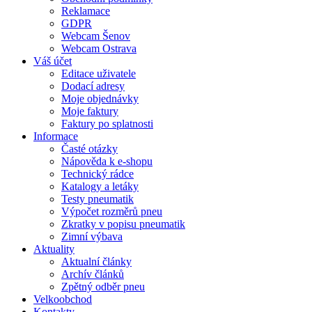
Reklamace
GDPR
Webcam Šenov
Webcam Ostrava
Váš účet
Editace uživatele
Dodací adresy
Moje objednávky
Moje faktury
Faktury po splatnosti
Informace
Časté otázky
Nápověda k e-shopu
Technický rádce
Katalogy a letáky
Testy pneumatik
Výpočet rozměrů pneu
Zkratky v popisu pneumatik
Zimní výbava
Aktuality
Aktualní články
Archív článků
Zpětný odběr pneu
Velkoobchod
Kontakty