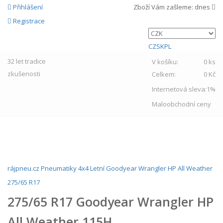
Přihlášení
Zboží Vám zašleme:
dnes
Registrace
CZ
SK
PL
32 let
tradice
V košíku:
0 ks
zkušenosti
Celkem:
0 Kč
Internetová sleva:
1%
Maloobchodní ceny
MENU
rájpneu.cz
Pneumatiky
4x4
Letní
Goodyear
Wrangler HP All Weather
275/65 R17
275/65 R17 Goodyear Wrangler HP
All Weather 115H