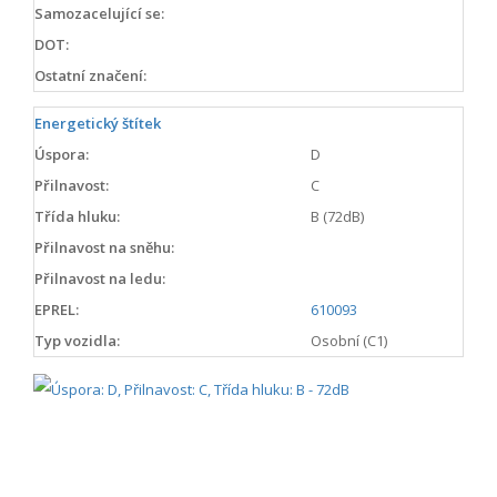
Samozacelující se:
DOT:
Ostatní značení:
Energetický štítek
Úspora:
D
Přilnavost:
C
Třída hluku:
B (72dB)
Přilnavost na sněhu:
Přilnavost na ledu:
EPREL:
610093
Typ vozidla:
Osobní (C1)