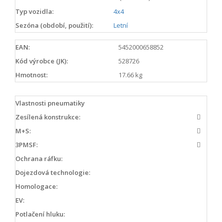
Typ vozidla:
4x4
Sezóna (období, použití):
Letní
EAN:
5452000658852
Kód výrobce (JK):
528726
Hmotnost:
17.66 kg
Vlastnosti pneumatiky
Zesílená konstrukce:
M+S:
3PMSF:
Ochrana ráfku:
Dojezdová technologie:
Homologace:
EV:
Potlačení hluku: