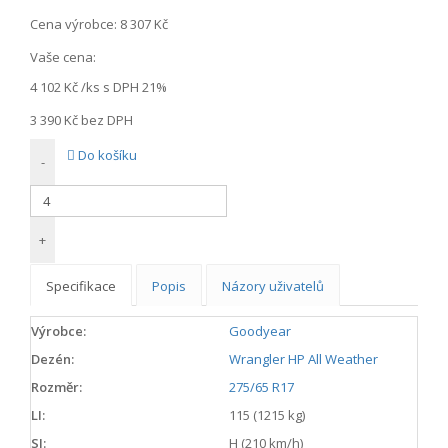
Cena výrobce:
8 307 Kč
Vaše cena:
4 102 Kč
/ks s DPH 21%
3 390 Kč
bez DPH
Do košíku
-
+
Specifikace
Popis
Názory uživatelů
Výrobce:
Goodyear
Dezén:
Wrangler HP All Weather
Rozměr:
275/65 R17
LI:
115 (1215 kg)
SI:
H (210 km/h)