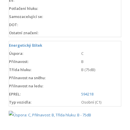
EV:
Potlačení hluku:
Samozacelující se:
DOT:
Ostatní značení:
Energetický štítek
Úspora:
C
Přilnavost:
B
Třída hluku:
B (75dB)
Přilnavost na sněhu:
Přilnavost na ledu:
EPREL:
594218
Typ vozidla:
Osobní (C1)