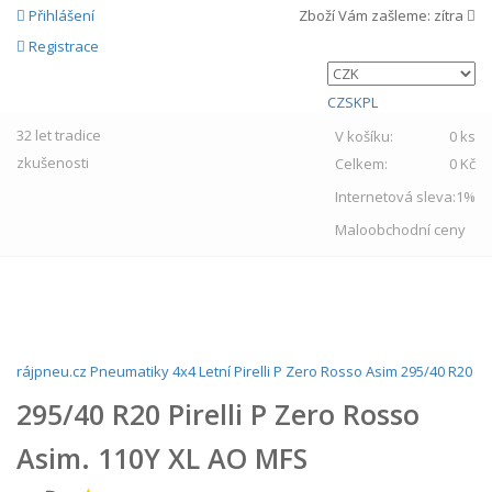
Přihlášení
Zboží Vám zašleme:
zítra
Registrace
CZ
SK
PL
32 let
tradice
V košíku:
0 ks
zkušenosti
Celkem:
0 Kč
Internetová sleva:
1%
Maloobchodní ceny
MENU
rájpneu.cz
Pneumatiky
4x4
Letní
Pirelli
P Zero Rosso Asim
295/40 R20
295/40 R20 Pirelli P Zero Rosso
Asim. 110Y XL AO MFS