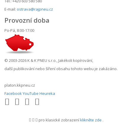
Tel.: +420 603 580 580
E-mail:
ostrava@rajpneu.cz
Provozní doba
Po-Pá, 8:00-17:00
© 2003-2026 K & K PNEU s.r.o., Jakékoli kopírování,
další publikování nebo šíření obsahu tohoto webu je zakázáno.
platon.kkpneu.cz
Facebook
YouTube
Heureka
pro klasické zobrazení
klikněte zde
.
.