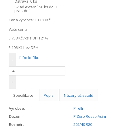
Ostrava:
0 ks
Sklad externí:
50 ks do 8
prac. dní
Cena výrobce:
10 180 Kč
Vaše cena:
3 758 Kč
/ks s DPH 21%
3 106 Kč
bez DPH
Do košíku
-
+
Specifikace
Popis
Názory uživatelů
Výrobce:
Pirelli
Dezén:
P Zero Rosso Asim
Rozměr:
295/40 R20