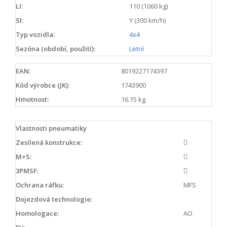
LI:
110 (1060 kg)
SI:
Y (300 km/h)
Typ vozidla:
4x4
Sezóna (období, použití):
Letní
EAN:
8019227174397
Kód výrobce (JK):
1743900
Hmotnost:
16.15 kg
Vlastnosti pneumatiky
Zesílená konstrukce:
M+S:
3PMSF:
Ochrana ráfku:
MFS
Dojezdová technologie:
Homologace:
AO