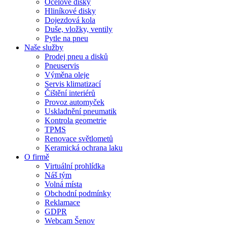
Ocelové disky
Hliníkové disky
Dojezdová kola
Duše, vložky, ventily
Pytle na pneu
Naše služby
Prodej pneu a disků
Pneuservis
Výměna oleje
Servis klimatizací
Čištění interiérů
Provoz automyček
Uskladnění pneumatik
Kontrola geometrie
TPMS
Renovace světlometů
Keramická ochrana laku
O firmě
Virtuální prohlídka
Náš tým
Volná místa
Obchodní podmínky
Reklamace
GDPR
Webcam Šenov