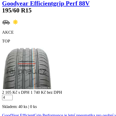
Goodyear Efficientgrip Perf 88V
195/60 R15
AKCE
TOP
2 105 Kč
s DPH
1 740 Kč
bez DPH
Skladem: 40 ks | 0 ks
GoodYear EfficientGrip Performance je letní pneumatika pro osobní v