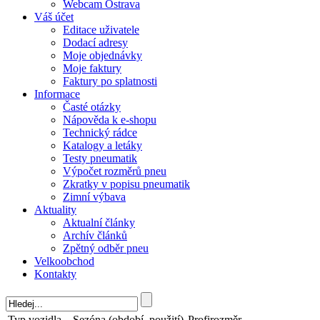
Webcam Ostrava
Váš účet
Editace uživatele
Dodací adresy
Moje objednávky
Moje faktury
Faktury po splatnosti
Informace
Časté otázky
Nápověda k e-shopu
Technický rádce
Katalogy a letáky
Testy pneumatik
Výpočet rozměrů pneu
Zkratky v popisu pneumatik
Zimní výbava
Aktuality
Aktualní články
Archív článků
Zpětný odběr pneu
Velkoobchod
Kontakty
Typ vozidla
Sezóna (období, použití)
Profirozměr