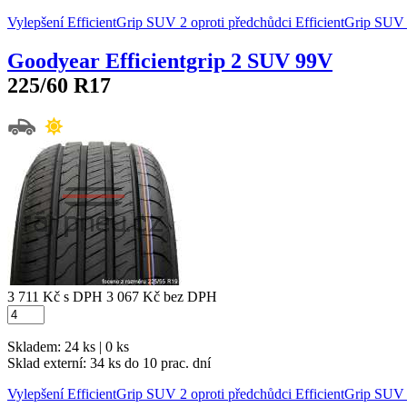
Vylepšení EfficientGrip SUV 2 oproti předchůdci EfficientGrip S
Goodyear Efficientgrip 2 SUV 99V
225/60 R17
3 711 Kč
s DPH
3 067 Kč
bez DPH
Skladem: 24 ks | 0 ks
Sklad externí:
34 ks do 10 prac. dní
Vylepšení EfficientGrip SUV 2 oproti předchůdci EfficientGrip S