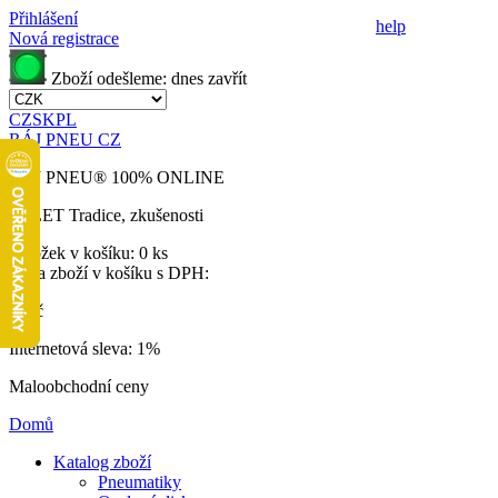
Přihlášení
help
Nová registrace
Zboží odešleme:
dnes
zavřít
CZ
SK
PL
RÁJ PNEU CZ
RÁJ PNEU
®
100% ONLINE
32 LET
Tradice, zkušenosti
Položek v košíku:
0 ks
Cena zboží v košíku s DPH:
0 Kč
Internetová sleva:
1%
Maloobchodní ceny
Domů
Katalog zboží
Pneumatiky