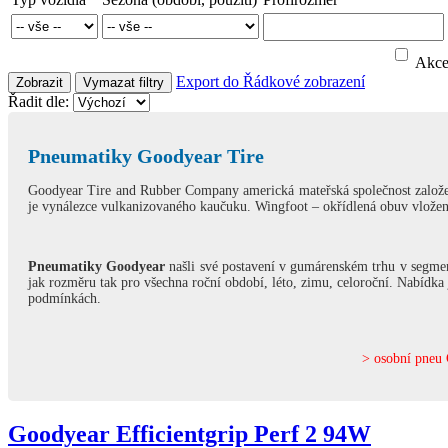
Akc
Export do
Řádkové zobrazení
Zobrazit
Vymazat filtry
Řadit dle:
Pneumatiky Goodyear Tire
Goodyear Tire and Rubber Company americká mateřská společnost založe
je vynálezce vulkanizovaného kaučuku. Wingfoot – okřídlená obuv vložen
Pneumatiky Goodyear
našli své postavení v gumárenském trhu v segmen
jak rozměru tak pro všechna roční období,
léto
,
zimu
,
celoroční
. Nabídka 
podmínkách.
>
osobní pneu
Goodyear Efficientgrip Perf 2 94W