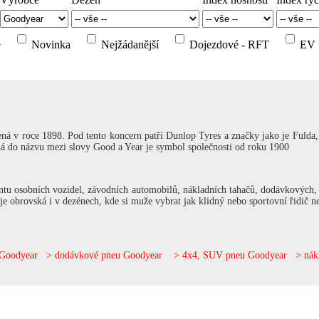
e
Novinka
Nejžádanější
Dojezdové - RFT
EV
ná v roce 1898. Pod tento koncern patří
Dunlop
Tyres a značky jako je
Fulda
á do názvu mezi slovy Good a Year je symbol společnosti od roku 1900
tu osobních vozidel, závodních automobilů, nákladních tahačů, dodávkových,
je obrovská i v dezénech, kde si muže vybrat jak klidný nebo sportovní řidič n
 Goodyear
>
dodávkové pneu Goodyear
>
4x4, SUV pneu Goodyear
>
nák