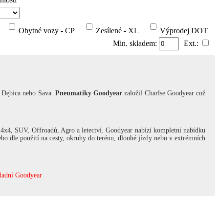
Obytné vozy - CP
Zesílené - XL
Výprodej DOT
Min. skladem:
Ext.:
,
Dębica
nebo
Sava
.
Pneumatiky Goodyear
založil Charlse Goodyear což
 4x4, SUV, Offroadů, Agro a letectví. Goodyear nabízí kompletní nabídku
ebo dle použití na cesty, okruhy do terénu, dlouhé jízdy nebo v extrémních
ladní Goodyear