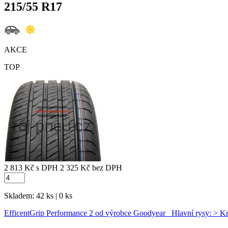
215/55 R17
AKCE
TOP
2 813 Kč
s DPH
2 325 Kč
bez DPH
Skladem: 42 ks | 0 ks
EfficentGrip Performance 2 od výrobce Goodyear Hlavní rysy: > K