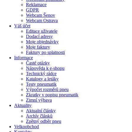
Reklamace
GDPR
Webcam Šenov
Webcam Ostrava
Váš účet
Editace uživatele
Dodací adresy
Moje objednávky
Moje faktury
Faktury po splatnosti
Informace
Časté otázky
Nápověda k e-shopu
Technický rádce
Katalogy a letáky
Testy pneumatik
Výpočet rozměrů pneu
Zkratky v popisu pneumatik
Zimní výbava
Aktuality
Aktualní články
Archív článků
Zpětný odběr pneu
Velkoobchod
Kontakty