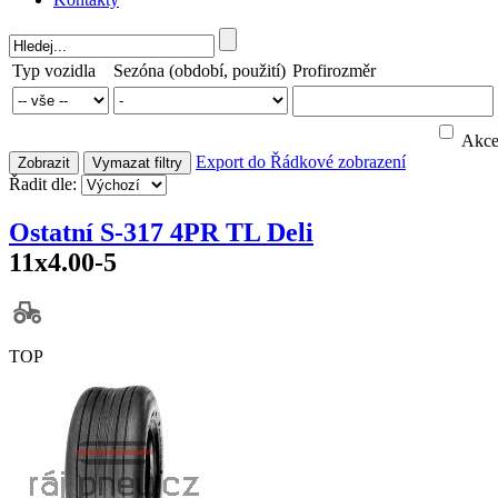
Typ vozidla
Sezóna (období, použití)
Profirozměr
Akc
Export do
Řádkové zobrazení
Zobrazit
Vymazat filtry
Řadit dle:
Ostatní S-317 4PR TL Deli
11x4.00-5
TOP