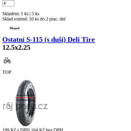
Skladem: 1 ks | 5 ks
Sklad externí:
10 ks do 2 prac. dní
Moped
Ostatní S-115 (s duší) Deli Tire
12.5x2.25
TOP
199 Kč
s DPH
164 Kč
bez DPH