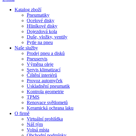
Katalog zboží
Pneumatiky
Ocelové disky
Hliníkové disky
Dojezdová kola
Duše, vložky, ventily
Pytle na pneu
Naše služby
Prodej pneu a disků
Pneuservis
Výměna oleje
Servis klimatizací
Čištění interiérů
Provoz automyček
Uskladnění pneumatik
Kontrola geometrie
TPMS
Renovace světlometů
Keramická ochrana laku
O firmě
Virtuální prohlídka
Náš tým
Volná místa
Obchodní podmínky