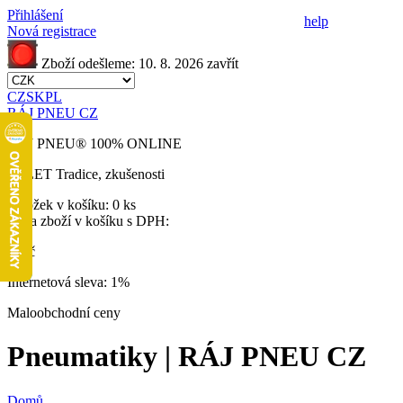
Přihlášení
help
Nová registrace
Zboží odešleme:
10. 8. 2026
zavřít
CZ
SK
PL
RÁJ PNEU CZ
RÁJ PNEU
®
100% ONLINE
32 LET
Tradice, zkušenosti
Položek v košíku:
0 ks
Cena zboží v košíku s DPH:
0 Kč
Internetová sleva:
1%
Maloobchodní ceny
Pneumatiky | RÁJ PNEU CZ
Domů