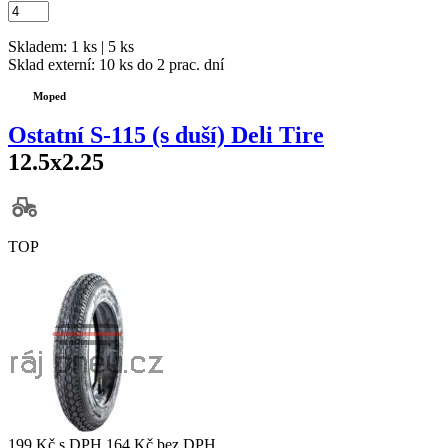
Skladem: 1 ks | 5 ks
Sklad externí:
10 ks do 2 prac. dní
Moped
Ostatní S-115 (s duší) Deli Tire
12.5x2.25
TOP
199 Kč
s DPH
164 Kč
bez DPH