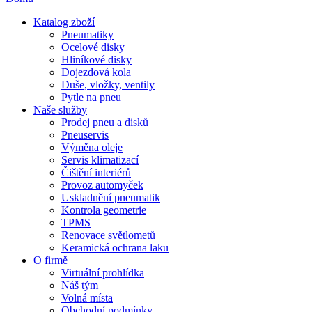
Katalog zboží
Pneumatiky
Ocelové disky
Hliníkové disky
Dojezdová kola
Duše, vložky, ventily
Pytle na pneu
Naše služby
Prodej pneu a disků
Pneuservis
Výměna oleje
Servis klimatizací
Čištění interiérů
Provoz automyček
Uskladnění pneumatik
Kontrola geometrie
TPMS
Renovace světlometů
Keramická ochrana laku
O firmě
Virtuální prohlídka
Náš tým
Volná místa
Obchodní podmínky