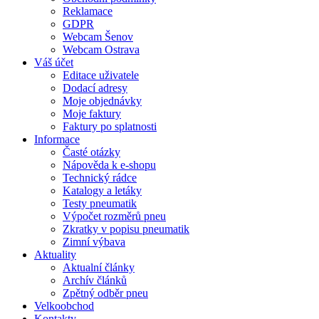
Reklamace
GDPR
Webcam Šenov
Webcam Ostrava
Váš účet
Editace uživatele
Dodací adresy
Moje objednávky
Moje faktury
Faktury po splatnosti
Informace
Časté otázky
Nápověda k e-shopu
Technický rádce
Katalogy a letáky
Testy pneumatik
Výpočet rozměrů pneu
Zkratky v popisu pneumatik
Zimní výbava
Aktuality
Aktualní články
Archív článků
Zpětný odběr pneu
Velkoobchod
Kontakty