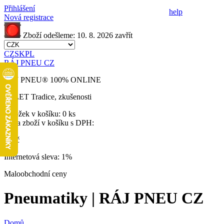
Přihlášení
help
Nová registrace
Zboží odešleme:
10. 8. 2026
zavřít
CZ
SK
PL
RÁJ PNEU CZ
RÁJ PNEU
®
100% ONLINE
32 LET
Tradice, zkušenosti
Položek v košíku:
0 ks
Cena zboží v košíku s DPH:
0 Kč
Internetová sleva:
1%
Maloobchodní ceny
Pneumatiky | RÁJ PNEU CZ
Domů