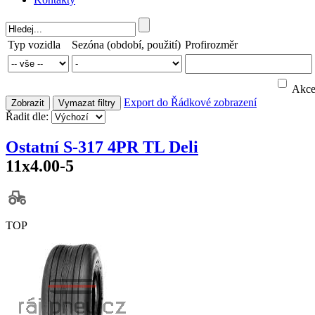
Typ vozidla
Sezóna (období, použití)
Profirozměr
Akc
Export do
Řádkové zobrazení
Zobrazit
Vymazat filtry
Řadit dle:
Ostatní S-317 4PR TL Deli
11x4.00-5
TOP