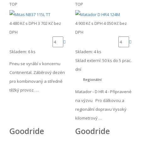
TOP
TOP
4 480 Kč
s DPH
3 702 Kč
bez
4 900 Kč
s DPH
4 050 Kč
bez
DPH
DPH
Skladem: 6 ks
Skladem: 4 ks
Sklad externí:
50 ks do 5 prac.
Pneu se vyrábí v koncernu
dní
Continental. Záběrový dezén
Regionální
pro kombinovaný a středně
těžký provoz. …
Matador - D HR 4 - Připravené
na výzvu Pro dálkovou a
regionální dopravu Vysoký
kilometrový …
Goodride
Goodride