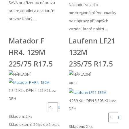
SAVA pro řízenou nápravu
Nákladní vozidlo –
pro regionální a distribuční
meziregionální Pneumatiky
provoz Dobrý …
na nápravy přípojných
vozidel, které nabízí …
Matador F
Laufenn LF21
HR4. 129M
132M
225/75 R17.5
235/75 R17.5
AKCE
5 342 Kč
s DPH
4 415 Kč
bez
DPH
4 239 Kč
s DPH
3 503 Kč
bez
DPH
Skladem: 2 ks
Sklad externí:
50 ks do 5 prac.
Skladem: 2 ks