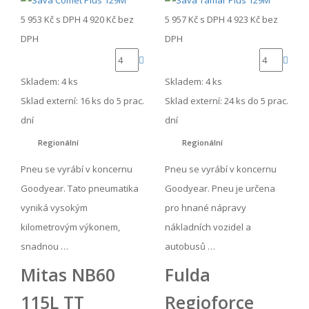
5 953 Kč
s DPH
4 920 Kč
bez
5 957 Kč
s DPH
4 923 Kč
bez
DPH
DPH
Skladem: 4 ks
Skladem: 4 ks
Sklad externí:
16 ks do 5 prac.
Sklad externí:
24 ks do 5 prac.
dní
dní
Regionální
Regionální
Pneu se vyrábí v koncernu
Pneu se vyrábí v koncernu
Goodyear. Tato pneumatika
Goodyear. Pneu je určena
vyniká vysokým
pro hnané nápravy
kilometrovým výkonem,
nákladních vozidel a
snadnou …
autobusů …
Mitas NB60
Fulda
115L TT
Regioforce