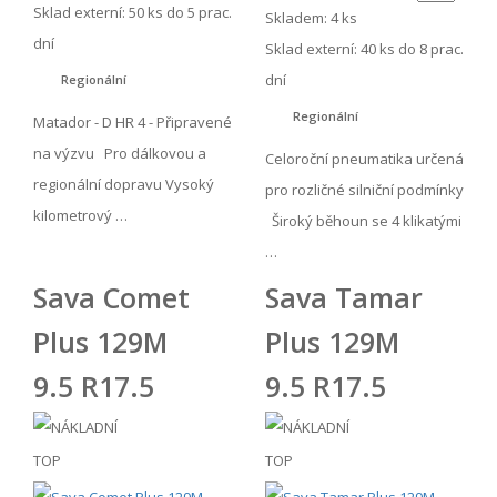
Sklad externí:
50 ks do 5 prac.
Skladem: 4 ks
dní
Sklad externí:
40 ks do 8 prac.
dní
Regionální
Regionální
Matador - D HR 4 - Připravené
na výzvu Pro dálkovou a
Celoroční pneumatika určená
regionální dopravu Vysoký
pro rozličné silniční podmínky
kilometrový …
Široký běhoun se 4 klikatými
…
Sava Comet
Sava Tamar
Plus 129M
Plus 129M
9.5 R17.5
9.5 R17.5
TOP
TOP