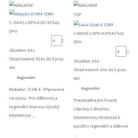
TOP
5 156 Kč
s DPH
4 261 Kč
bez
DPH
5 409 Kč
s DPH
4 470 Kč
bez
DPH
Skladem: 4 ks
Sklad externí:
50 ks do 5 prac.
Skladem: 4 ks
dní
Sklad externí:
4 ks do 5 prac.
Regionální
dní
Regionální
Matador - D HR 4 - Připravené
na výzvu Pro dálkovou a
Pneumatika pro hnané
regionální dopravu Vysoký
nápravy s dlouhou
kilometrový …
kilometrovou životností k
použití v regionální a dálkové
…