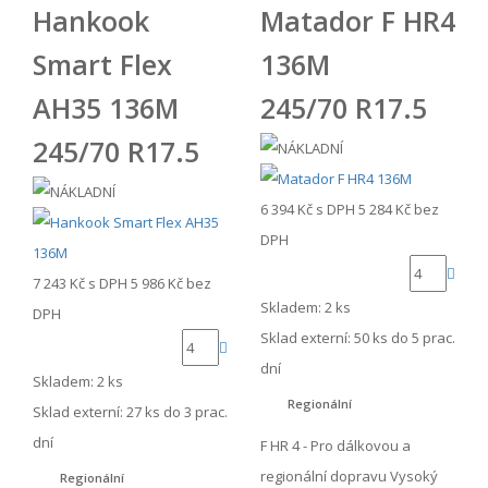
Hankook
Matador F HR4
Smart Flex
136M
AH35 136M
245/70 R17.5
245/70 R17.5
6 394 Kč
s DPH
5 284 Kč
bez
DPH
7 243 Kč
s DPH
5 986 Kč
bez
Skladem: 2 ks
DPH
Sklad externí:
50 ks do 5 prac.
dní
Skladem: 2 ks
Regionální
Sklad externí:
27 ks do 3 prac.
dní
F HR 4 - Pro dálkovou a
regionální dopravu Vysoký
Regionální