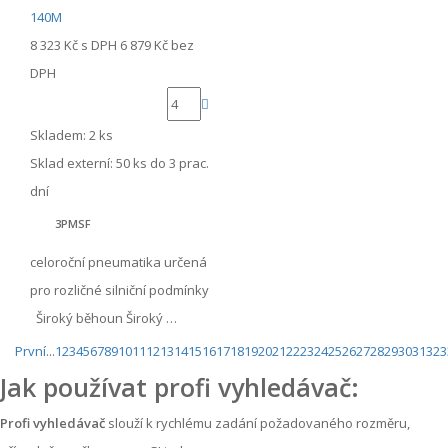
8 323 Kč
s DPH
6 879 Kč
bez
DPH
Skladem: 2 ks
Sklad externí:
50 ks do 3 prac.
dní
3PMSF
celoroční pneumatika určená
pro rozličné silniční podmínky
Široký běhoun Široký …
První
...
1
2
3
4
5
6
7
8
9
10
11
12
13
14
15
16
17
18
19
20
21
22
23
24
25
26
27
28
29
30
31
32
3
Jak používat profi vyhledávač:
Profi vyhledávač
slouží k rychlému zadání požadovaného rozměru,