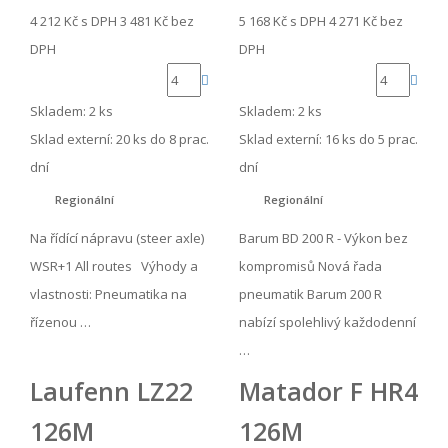
4 212 Kč
s DPH
3 481 Kč
bez
5 168 Kč
s DPH
4 271 Kč
bez
DPH
DPH
Skladem: 2 ks
Skladem: 2 ks
Sklad externí:
20 ks do 8 prac.
Sklad externí:
16 ks do 5 prac.
dní
dní
Regionální
Regionální
Na řídící nápravu (steer axle)
Barum BD 200 R - Výkon bez
WSR+1 All routes Výhody a
kompromisů Nová řada
vlastnosti: Pneumatika na
pneumatik Barum 200 R
řízenou …
nabízí spolehlivý každodenní
…
Laufenn LZ22
Matador F HR4
126M
126M