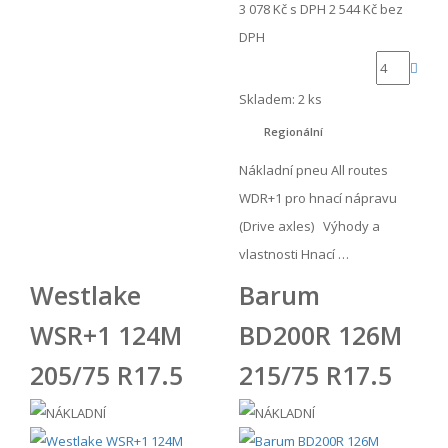
3 078 Kč
s DPH
2 544 Kč
bez
DPH
Skladem: 2 ks
Regionální
Nákladní pneu All routes
WDR+1 pro hnací nápravu
(Drive axles) Výhody a
vlastnosti Hnací …
Westlake
Barum
WSR+1 124M
BD200R 126M
205/75 R17.5
215/75 R17.5