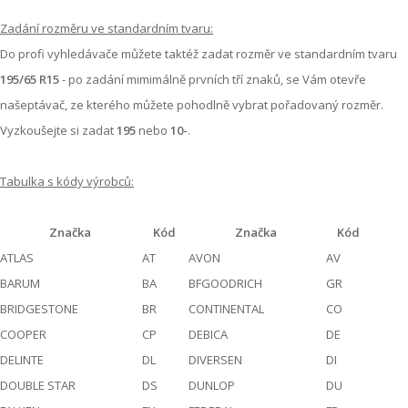
Zadání rozměru ve standardním tvaru:
Do profi vyhledávače můžete taktéž zadat rozměr ve standardním tvaru
195/65 R15
- po zadání mimimálně prvních tří znaků, se Vám otevře
našeptávač, ze kterého můžete pohodlně vybrat pořadovaný rozměr.
Vyzkoušejte si zadat
195
nebo
10-
.
Tabulka s kódy výrobců:
Značka
Kód
Značka
Kód
ATLAS
AT
AVON
AV
BARUM
BA
BFGOODRICH
GR
BRIDGESTONE
BR
CONTINENTAL
CO
COOPER
CP
DEBICA
DE
DELINTE
DL
DIVERSEN
DI
DOUBLE STAR
DS
DUNLOP
DU