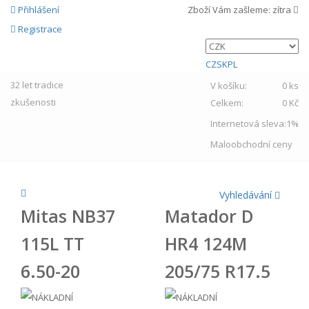
Přihlášení
Zboží Vám zašleme:
zítra
Registrace
CZ
SK
PL
32 let
tradice
V košíku:
0 ks
zkušenosti
Celkem:
0 Kč
Internetová sleva:
1%
Maloobchodní ceny
Vyhledávání
Mitas NB37
Matador D
115L TT
HR4 124M
6.50-20
205/75 R17.5