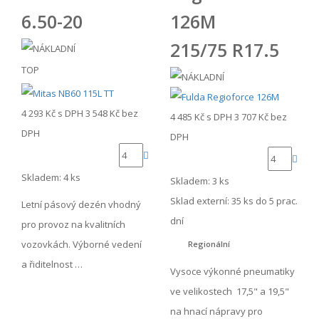
6.50-20
126M
215/75 R17.5
TOP
4 293 Kč
s DPH
3 548 Kč
bez
4 485 Kč
s DPH
3 707 Kč
bez
DPH
DPH
Skladem: 4 ks
Skladem: 3 ks
Sklad externí:
35 ks do 5 prac.
Letní pásový dezén vhodný
dní
pro provoz na kvalitních
vozovkách. Výborné vedení
Regionální
a řiditelnost …
Vysoce výkonné pneumatiky
ve velikostech 17,5" a 19,5"
na hnací nápravy pro