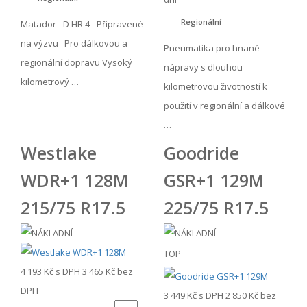
Regionální
Matador - D HR 4 - Připravené
na výzvu Pro dálkovou a
Pneumatika pro hnané
regionální dopravu Vysoký
nápravy s dlouhou
kilometrový …
kilometrovou životností k
použití v regionální a dálkové
…
Westlake
Goodride
WDR+1 128M
GSR+1 129M
215/75 R17.5
225/75 R17.5
TOP
4 193 Kč
s DPH
3 465 Kč
bez
DPH
3 449 Kč
s DPH
2 850 Kč
bez