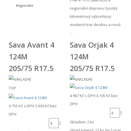
F HR 4 - Pro dálkovou a
Regionální
regionální dopravu Vysoký
kilometrový výkonNový
moderní tvar dezénu a nová
…
Sava Avant 4
Sava Orjak 4
124M
124M
205/75 R17.5
205/75 R17.5
TOP
4 967 Kč
s DPH
4 105 Kč
bez
DPH
4 755 Kč
s DPH
3 930 Kč
bez
DPH
Skladem: 2 ks
Sklad externí:
22 ks do 5 prac.