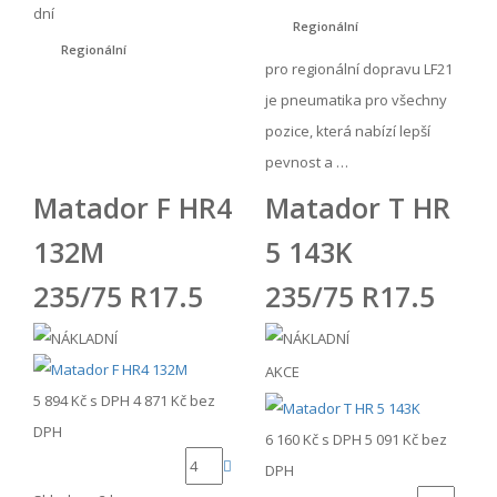
dní
Regionální
Regionální
pro regionální dopravu LF21
je pneumatika pro všechny
pozice, která nabízí lepší
pevnost a …
Matador F HR4
Matador T HR
132M
5 143K
235/75 R17.5
235/75 R17.5
AKCE
5 894 Kč
s DPH
4 871 Kč
bez
DPH
6 160 Kč
s DPH
5 091 Kč
bez
DPH