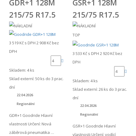
GDR+1 128M
GSR+1 128M
215/75 R17.5
215/75 R17.5
TOP
3 519 Kč
s DPH
2 908 Kč
bez
DPH
3 533 Kč
s DPH
2 920 Kč
bez
DPH
Skladem: 4 ks
Sklad externí:
50 ks do 3 prac.
Skladem: 4 ks
dní
Sklad externí:
26 ks do 3 prac.
22.04.2026
dní
Regionální
22.04.2026
Regionální
GDR+1 Goodride Hlavní
vlastnosti Určení: Nová
GSR+1 Goodride Hlavní
záběrová pneumatika …
vlastnosti Určení: vodící