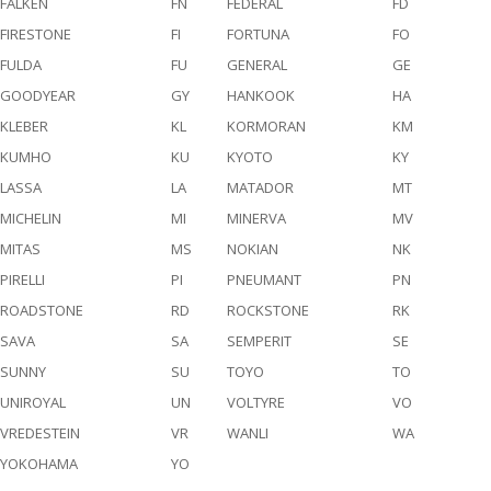
FALKEN
FN
FEDERAL
FD
FIRESTONE
FI
FORTUNA
FO
FULDA
FU
GENERAL
GE
GOODYEAR
GY
HANKOOK
HA
KLEBER
KL
KORMORAN
KM
KUMHO
KU
KYOTO
KY
LASSA
LA
MATADOR
MT
MICHELIN
MI
MINERVA
MV
MITAS
MS
NOKIAN
NK
PIRELLI
PI
PNEUMANT
PN
ROADSTONE
RD
ROCKSTONE
RK
SAVA
SA
SEMPERIT
SE
SUNNY
SU
TOYO
TO
UNIROYAL
UN
VOLTYRE
VO
VREDESTEIN
VR
WANLI
WA
YOKOHAMA
YO