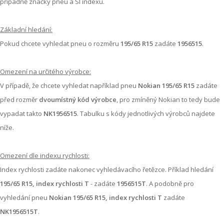
případně značky pneu a SI indexu.
Základní hledání:
Pokud chcete vyhledat pneu o rozměru
195/65 R15
zadáte
1956515
.
Omezení na určitého výrobce:
V případě, že chcete vyhledat například pneu
Nokian 195/65 R15
zadáte
před rozměr
dvoumístný kód výrobce
, pro zmíněný Nokian to tedy bude
vypadat takto
NK1956515
. Tabulku s kódy jednotlivých výrobců najdete
níže.
Omezení dle indexu rychlosti:
Index rychlosti zadáte nakonec vyhledávacího řetězce. Příklad hledání
195/65 R15, index rychlosti T
- zadáte
1956515T
. A podobně pro
vyhledání pneu
Nokian 195/65 R15, index rychlosti T
zadáte
NK1956515T
.