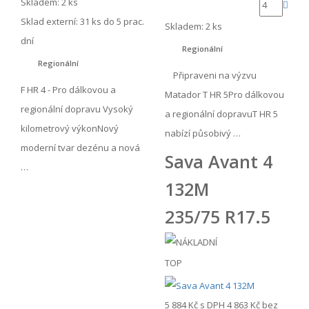
Skladem: 2 ks
Sklad externí:
31 ks do 5 prac.
Skladem: 2 ks
dní
Regionální
Regionální
Připraveni na výzvu
F HR 4 - Pro dálkovou a
Matador T HR 5Pro dálkovou
regionální dopravu Vysoký
a regionální dopravuT HR 5
kilometrový výkonNový
nabízí působivý …
moderní tvar dezénu a nová
Sava Avant 4
…
132M
235/75 R17.5
TOP
5 884 Kč
s DPH
4 863 Kč
bez