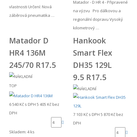
Matador - D HR 4 - Připravené
vlastnosti Určení: Nová
na výzvu Pro dálkovou a
záběrová pneumatika …
regionální dopravu Vysoký
kilometrový …
Matador D
Hankook
HR4 136M
Smart Flex
245/70 R17.5
DH35 129L
9.5 R17.5
TOP
6 540 Kč
s DPH
5 405 Kč
bez
DPH
7 103 Kč
s DPH
5 870 Kč
bez
DPH
Skladem: 4 ks