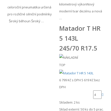
kilometrový výkonNový
celoroční pneumatika určená
moderní tvar dezénu a nová
pro rozličné silniční podmínky
…
Široký běhoun Široký …
Matador T HR
5 143L
245/70 R17.5
TOP
6 799 Kč
s DPH
5 619 Kč
bez
DPH
Skladem: 2 ks
Sklad externí:
50 ks do 5 prac.