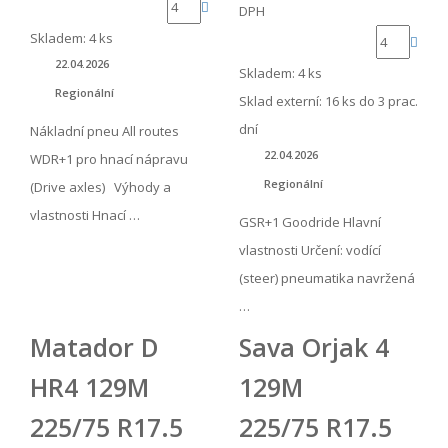
DPH
Skladem: 4 ks
22.04.2026
Skladem: 4 ks
Regionální
Sklad externí:
16 ks do 3 prac.
dní
Nákladní pneu All routes
22.04.2026
WDR+1 pro hnací nápravu
Regionální
(Drive axles) Výhody a
vlastnosti Hnací …
GSR+1 Goodride Hlavní
vlastnosti Určení: vodící
(steer) pneumatika navržená
…
Matador D
Sava Orjak 4
HR4 129M
129M
225/75 R17.5
225/75 R17.5