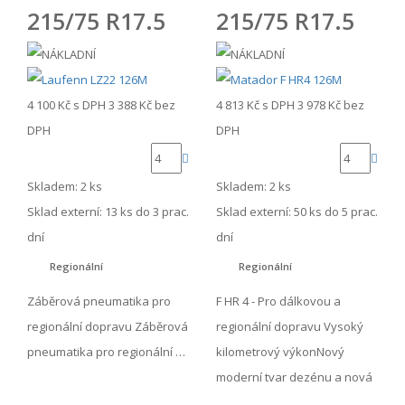
215/75 R17.5
215/75 R17.5
4 100 Kč
s DPH
3 388 Kč
bez
4 813 Kč
s DPH
3 978 Kč
bez
DPH
DPH
Skladem: 2 ks
Skladem: 2 ks
Sklad externí:
13 ks do 3 prac.
Sklad externí:
50 ks do 5 prac.
dní
dní
Regionální
Regionální
Záběrová pneumatika pro
F HR 4 - Pro dálkovou a
regionální dopravu Záběrová
regionální dopravu Vysoký
pneumatika pro regionální …
kilometrový výkonNový
moderní tvar dezénu a nová
…