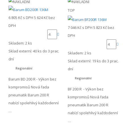
TOP
6 805 Kč
s DPH
5 624 Kč
bez
DPH
7 046 Kč
s DPH
5 823 Kč
bez
DPH
Skladem: 2 ks
Sklad externí:
40 ks do 3 prac.
Skladem: 2 ks
dní
Sklad externí:
19 ks do 3 prac.
Regionální
dní
Regionální
Barum BD 200 R - Výkon bez
kompromisů Nová řada
BF 200 R - Výkon bez
pneumatik Barum 200 R
kompromisů Nová řada
nabízí spolehlivý každodenní
pneumatik Barum 200 R
…
nabízí spolehlivý každodenní
…