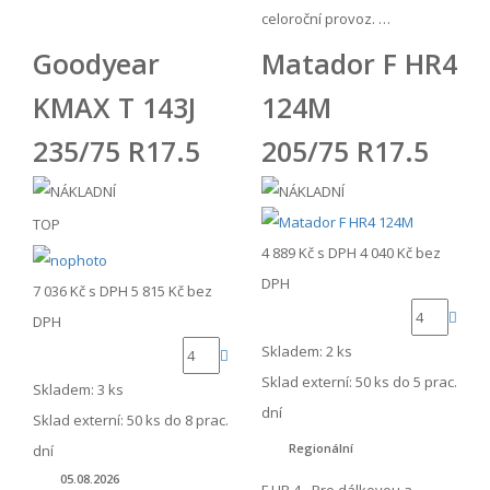
celoroční provoz. …
Goodyear
Matador F HR4
KMAX T 143J
124M
235/75 R17.5
205/75 R17.5
TOP
4 889 Kč
s DPH
4 040 Kč
bez
DPH
7 036 Kč
s DPH
5 815 Kč
bez
DPH
Skladem: 2 ks
Sklad externí:
50 ks do 5 prac.
Skladem: 3 ks
dní
Sklad externí:
50 ks do 8 prac.
Regionální
dní
05.08.2026