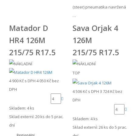
(steer) pneumatika navržená
…
Matador D
Sava Orjak 4
HR4 126M
126M
215/75 R17.5
215/75 R17.5
TOP
4 900 Kč
s DPH
4 050 Kč
bez
DPH
4 506 Kč
s DPH
3 724 Kč
bez
DPH
Skladem: 4 ks
Sklad externí:
20 ks do 5 prac.
Skladem: 4 ks
dní
Sklad externí:
26 ks do 5 prac.
Regionální
dní