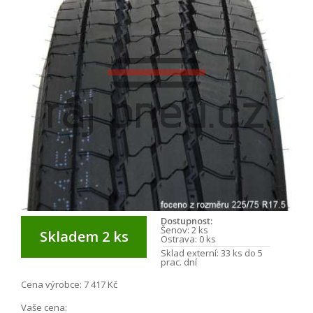
Dostupnost:
Šenov:
2 ks
Skladem 2 ks
Ostrava:
0 ks
Sklad externí:
33 ks do 5
prac. dní
Cena výrobce:
7 417 Kč
Vaše cena: