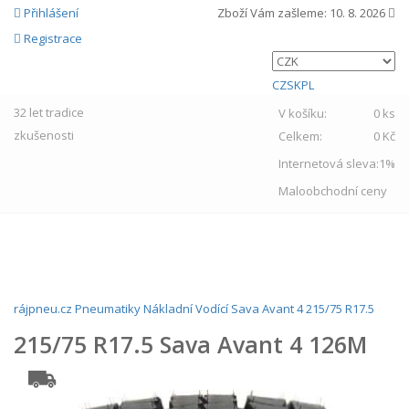
Přihlášení
Zboží Vám zašleme:
10. 8. 2026
Registrace
CZ
SK
PL
32 let
tradice
V košíku:
0 ks
zkušenosti
Celkem:
0 Kč
Internetová sleva:
1%
Maloobchodní ceny
MENU
rájpneu.cz
Pneumatiky
Nákladní
Vodící
Sava
Avant 4
215/75 R17.5
215/75 R17.5 Sava Avant 4 126M