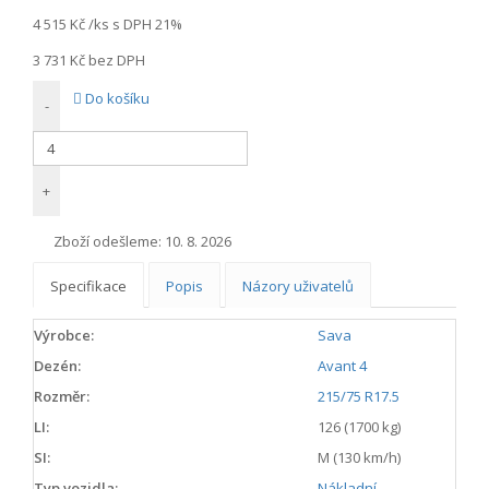
4 515 Kč
/ks s DPH 21%
3 731 Kč
bez DPH
Do košíku
-
+
Zboží odešleme:
10. 8. 2026
Specifikace
Popis
Názory uživatelů
Výrobce:
Sava
Dezén:
Avant 4
Rozměr:
215/75 R17.5
LI:
126 (1700 kg)
SI:
M (130 km/h)
Typ vozidla:
Nákladní