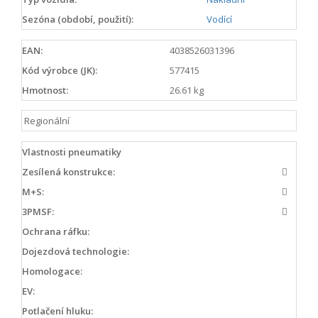
Sezóna (období, použití):
Vodící
EAN:
4038526031396
Kód výrobce (JK):
577415
Hmotnost:
26.61 kg
Regionální
Vlastnosti pneumatiky
Zesílená konstrukce:
M+S:
3PMSF:
Ochrana ráfku:
Dojezdová technologie:
Homologace:
EV:
Potlačení hluku: