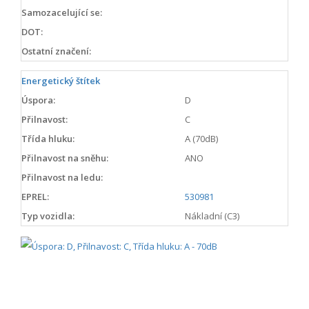
Samozacelující se:
DOT:
Ostatní značení:
Energetický štítek
Úspora:
D
Přilnavost:
C
Třída hluku:
A (70dB)
Přilnavost na sněhu:
ANO
Přilnavost na ledu:
EPREL:
530981
Typ vozidla:
Nákladní (C3)