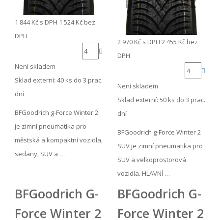
1 844 Kč
s DPH
1 524 Kč
bez
DPH
2 970 Kč
s DPH
2 455 Kč
bez
DPH
Není skladem
Sklad externí:
40 ks do 3 prac.
Není skladem
dní
Sklad externí:
50 ks do 3 prac.
BFGoodrich g-Force Winter 2
dní
je zimní pneumatika pro
BFGoodrich g-Force Winter 2
městská a kompaktní vozidla,
SUV je zimní pneumatika pro
sedany, SUV a …
SUV a velkoprostorová
vozidla. HLAVNÍ …
BFGoodrich G-
BFGoodrich G-
Force Winter 2
Force Winter 2