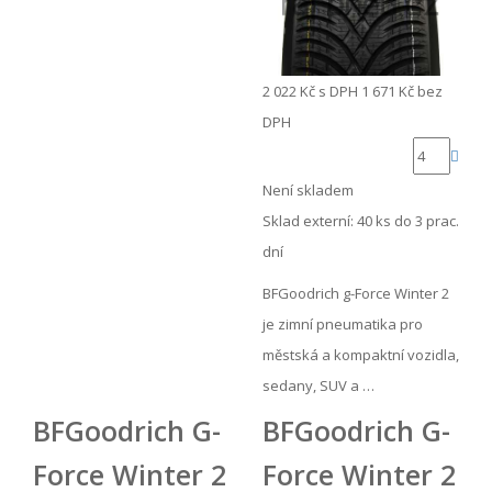
2 022 Kč
s DPH
1 671 Kč
bez
DPH
Není skladem
Sklad externí:
40 ks do 3 prac.
dní
BFGoodrich g-Force Winter 2
je zimní pneumatika pro
městská a kompaktní vozidla,
sedany, SUV a …
BFGoodrich G-
BFGoodrich G-
Force Winter 2
Force Winter 2