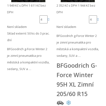
1 949 Kč
s DPH
1 611 Kč
bez
2 352 Kč
s DPH
1 944 Kč
bez
DPH
DPH
Není skladem
Není skladem
Sklad externí:
50 ks do 3 prac.
BFGoodrich g-Force Winter 2
dní
je zimní pneumatika pro
BFGoodrich g-Force Winter 2
městská a kompaktní vozidla,
je zimní pneumatika pro
sedany, SUV a …
městská a kompaktní vozidla,
BFGoodrich G-
sedany, SUV a …
Force Winter
95H XL Zimní
205/60 R15