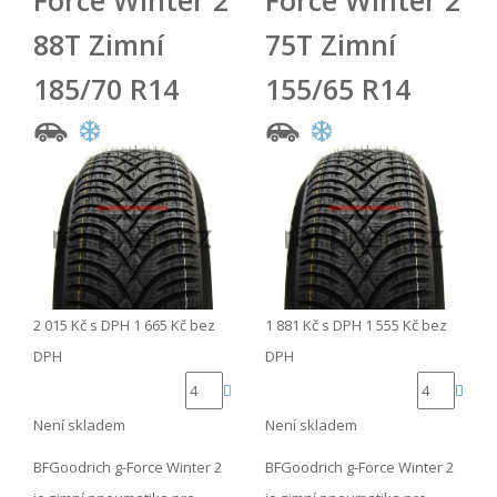
Force Winter 2
Force Winter 2
88T Zimní
75T Zimní
185/70 R14
155/65 R14
2 015 Kč
s DPH
1 665 Kč
bez
1 881 Kč
s DPH
1 555 Kč
bez
DPH
DPH
Není skladem
Není skladem
BFGoodrich g-Force Winter 2
BFGoodrich g-Force Winter 2