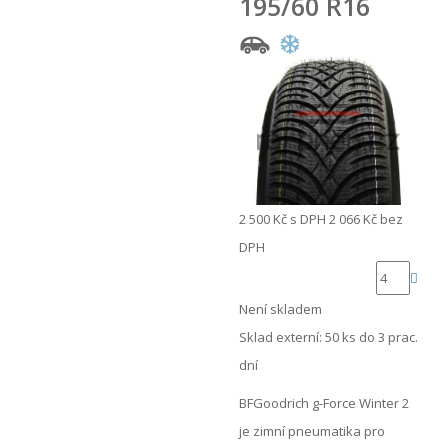
195/60 R16
2 500 Kč
s DPH
2 066 Kč
bez
DPH
Není skladem
Sklad externí:
50 ks do 3 prac.
dní
BFGoodrich g-Force Winter 2
je zimní pneumatika pro