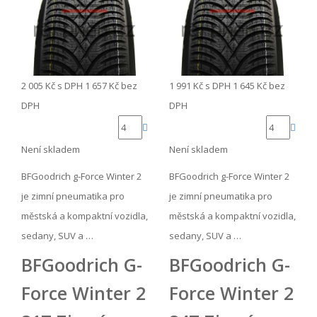
2 005 Kč
s DPH
1 657 Kč
bez
1 991 Kč
s DPH
1 645 Kč
bez
DPH
DPH
Není skladem
Není skladem
BFGoodrich g-Force Winter 2
BFGoodrich g-Force Winter 2
je zimní pneumatika pro
je zimní pneumatika pro
městská a kompaktní vozidla,
městská a kompaktní vozidla,
sedany, SUV a …
sedany, SUV a …
BFGoodrich G-
BFGoodrich G-
Force Winter 2
Force Winter 2