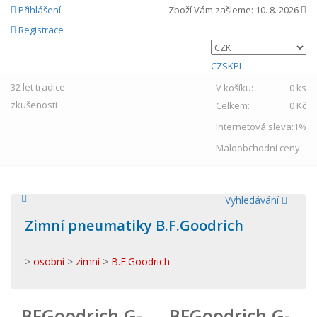
Přihlášení
Zboží Vám zašleme:
10. 8. 2026
Registrace
CZ
SK
PL
32 let
tradice
V košíku:
0 ks
zkušenosti
Celkem:
0 Kč
Internetová sleva:
1%
Maloobchodní ceny
Vyhledávání
Zimní pneumatiky B.F.Goodrich
>
osobní
>
zimní
>
B.F.Goodrich
BFGoodrich G-
BFGoodrich G-