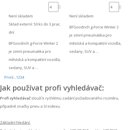
Není skladem
Není skladem
Sklad externí:
50 ks do 3 prac.
BFGoodrich g-Force Winter 2
dní
je zimní pneumatika pro
BFGoodrich g-Force Winter 2
městská a kompaktní vozidla,
je zimní pneumatika pro
sedany, SUV a …
městská a kompaktní vozidla,
sedany, SUV a …
První
...
1
2
3
4
Jak používat profi vyhledávač:
Profi vyhledávač
slouží k rychlému zadání požadovaného rozměru,
případně značky pneu a SI indexu.
Základní hledání: