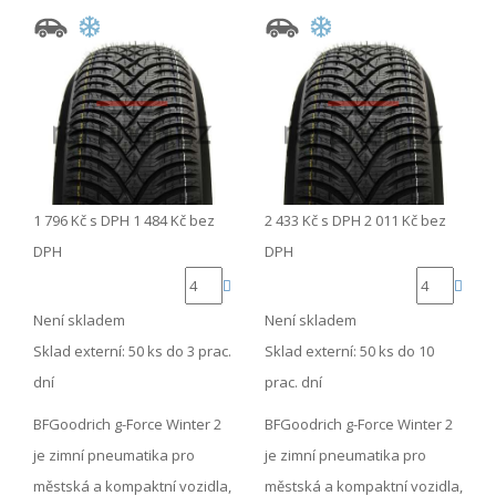
1 796 Kč
s DPH
1 484 Kč
bez
2 433 Kč
s DPH
2 011 Kč
bez
DPH
DPH
Není skladem
Není skladem
Sklad externí:
50 ks do 3 prac.
Sklad externí:
50 ks do 10
dní
prac. dní
BFGoodrich g-Force Winter 2
BFGoodrich g-Force Winter 2
je zimní pneumatika pro
je zimní pneumatika pro
městská a kompaktní vozidla,
městská a kompaktní vozidla,