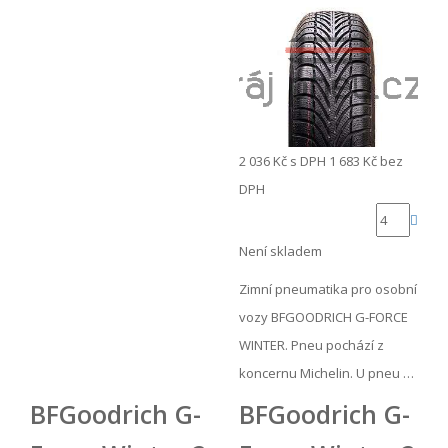
2 036 Kč
s DPH
1 683 Kč
bez
DPH
Není skladem
Zimní pneumatika pro osobní
vozy BFGOODRICH G-FORCE
WINTER. Pneu pochází z
koncernu Michelin. U pneu …
BFGoodrich G-
BFGoodrich G-