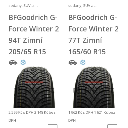
sedany, SUV a …
sedany, SUV a …
BFGoodrich G-
BFGoodrich G-
Force Winter 2
Force Winter 2
94T Zimní
77T Zimní
205/65 R15
165/60 R15
2 599 Kč
s DPH
2 148 Kč
bez
1 962 Kč
s DPH
1 621 Kč
bez
DPH
DPH