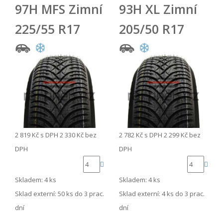
97H MFS Zimní
93H XL Zimní
225/55 R17
205/50 R17
2 819 Kč
s DPH
2 330 Kč
bez
2 782 Kč
s DPH
2 299 Kč
bez
DPH
DPH
Skladem: 4 ks
Skladem: 4 ks
Sklad externí:
50 ks do 3 prac.
Sklad externí:
4 ks do 3 prac.
dní
dní