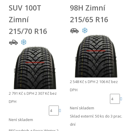
SUV 100T
98H Zimní
Zimní
215/65 R16
215/70 R16
2 548 Kč
s DPH
2 106 Kč
bez
DPH
2 791 Kč
s DPH
2 307 Kč
bez
DPH
Není skladem
Sklad externí:
50 ks do 3 prac.
Není skladem
dní
BFGoodrich g-Force Winter 2