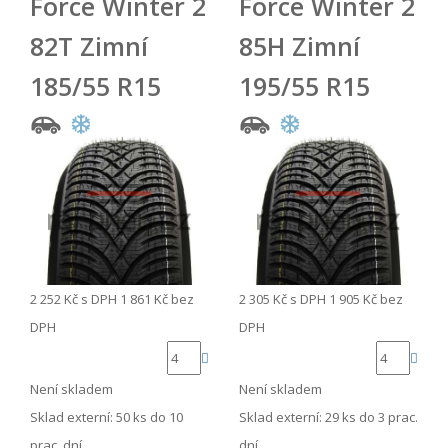
Force Winter 2
Force Winter 2
82T Zimní
85H Zimní
185/55 R15
195/55 R15
2 252 Kč
s DPH
1 861 Kč
bez
2 305 Kč
s DPH
1 905 Kč
bez
DPH
DPH
Není skladem
Není skladem
Sklad externí:
50 ks do 10
Sklad externí:
29 ks do 3 prac.
prac. dní
dní