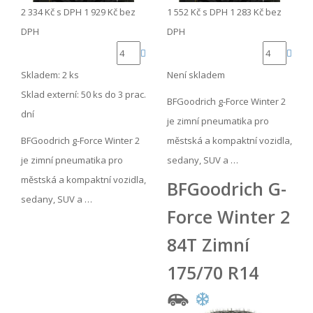
2 334 Kč
s DPH
1 929 Kč
bez
1 552 Kč
s DPH
1 283 Kč
bez
DPH
DPH
Skladem: 2 ks
Není skladem
Sklad externí:
50 ks do 3 prac.
BFGoodrich g-Force Winter 2
dní
je zimní pneumatika pro
BFGoodrich g-Force Winter 2
městská a kompaktní vozidla,
je zimní pneumatika pro
sedany, SUV a …
městská a kompaktní vozidla,
BFGoodrich G-
sedany, SUV a …
Force Winter 2
84T Zimní
175/70 R14