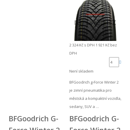
2 324 Kč
s DPH
1 921 Kč
bez
DPH
Není skladem
BFGoodrich g-Force Winter 2
je zimní pneumatika pro
městská a kompaktní vozidla,
sedany, SUV a …
BFGoodrich G-
BFGoodrich G-