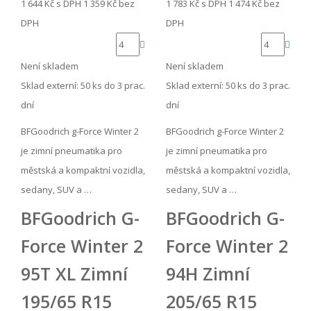
1 644 Kč
s DPH
1 359 Kč
bez
1 783 Kč
s DPH
1 474 Kč
bez
DPH
DPH
Není skladem
Není skladem
Sklad externí:
50 ks do 3 prac.
Sklad externí:
50 ks do 3 prac.
dní
dní
BFGoodrich g-Force Winter 2
BFGoodrich g-Force Winter 2
je zimní pneumatika pro
je zimní pneumatika pro
městská a kompaktní vozidla,
městská a kompaktní vozidla,
sedany, SUV a …
sedany, SUV a …
BFGoodrich G-
BFGoodrich G-
Force Winter 2
Force Winter 2
95T XL Zimní
94H Zimní
195/65 R15
205/65 R15