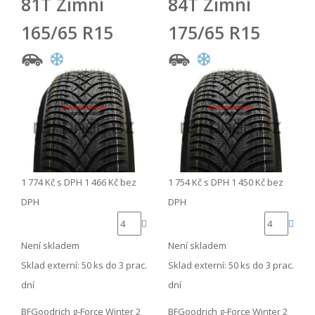
81T Zimní
84T Zimní
165/65 R15
175/65 R15
1 774 Kč
s DPH
1 466 Kč
bez
1 754 Kč
s DPH
1 450 Kč
bez
DPH
DPH
Není skladem
Není skladem
Sklad externí:
50 ks do 3 prac.
Sklad externí:
50 ks do 3 prac.
dní
dní
BFGoodrich g-Force Winter 2
BFGoodrich g-Force Winter 2