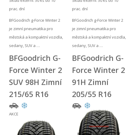
Sklad externí:
50 ks do 10
Sklad externí:
50 ks do 10
prac. dní
prac. dní
BFGoodrich g-Force Winter 2
BFGoodrich g-Force Winter 2
je zimní pneumatika pro
je zimní pneumatika pro
městská a kompaktní vozidla,
městská a kompaktní vozidla,
sedany, SUV a …
sedany, SUV a …
BFGoodrich G-
BFGoodrich G-
Force Winter 2
Force Winter 2
SUV 98H Zimní
91H Zimní
215/65 R16
205/55 R16
AKCE