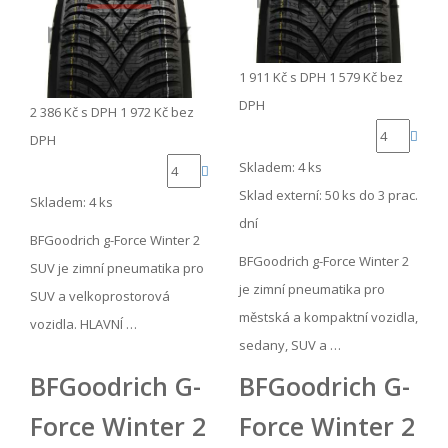
1 911 Kč
s DPH
1 579 Kč
bez
DPH
2 386 Kč
s DPH
1 972 Kč
bez
DPH
Skladem: 4 ks
Sklad externí:
50 ks do 3 prac.
Skladem: 4 ks
dní
BFGoodrich g-Force Winter 2
BFGoodrich g-Force Winter 2
SUV je zimní pneumatika pro
je zimní pneumatika pro
SUV a velkoprostorová
městská a kompaktní vozidla,
vozidla. HLAVNÍ …
sedany, SUV a …
BFGoodrich G-
BFGoodrich G-
Force Winter 2
Force Winter 2