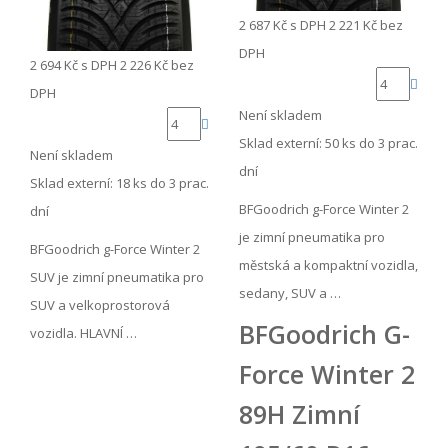
2 687 Kč
s DPH
2 221 Kč
bez
DPH
2 694 Kč
s DPH
2 226 Kč
bez
DPH
Není skladem
Sklad externí:
50 ks do 3 prac.
Není skladem
dní
Sklad externí:
18 ks do 3 prac.
BFGoodrich g-Force Winter 2
dní
je zimní pneumatika pro
BFGoodrich g-Force Winter 2
městská a kompaktní vozidla,
SUV je zimní pneumatika pro
sedany, SUV a …
SUV a velkoprostorová
BFGoodrich G-
vozidla. HLAVNÍ …
Force Winter 2
89H Zimní