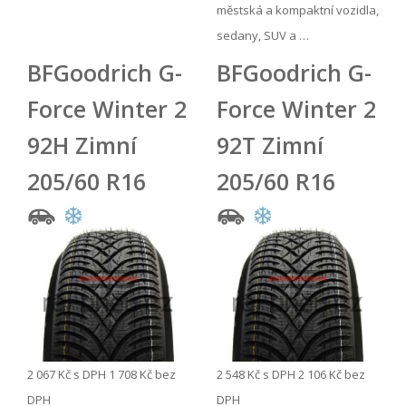
městská a kompaktní vozidla,
sedany, SUV a …
BFGoodrich G-
BFGoodrich G-
Force Winter 2
Force Winter 2
92H Zimní
92T Zimní
205/60 R16
205/60 R16
2 067 Kč
s DPH
1 708 Kč
bez
2 548 Kč
s DPH
2 106 Kč
bez
DPH
DPH