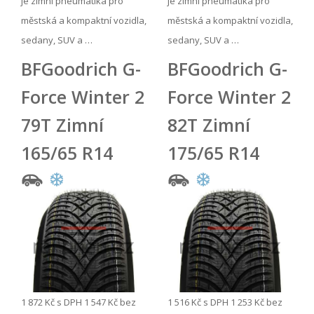
je zimní pneumatika pro
je zimní pneumatika pro
městská a kompaktní vozidla,
městská a kompaktní vozidla,
sedany, SUV a …
sedany, SUV a …
BFGoodrich G-
BFGoodrich G-
Force Winter 2
Force Winter 2
79T Zimní
82T Zimní
165/65 R14
175/65 R14
1 872 Kč
s DPH
1 547 Kč
bez
1 516 Kč
s DPH
1 253 Kč
bez