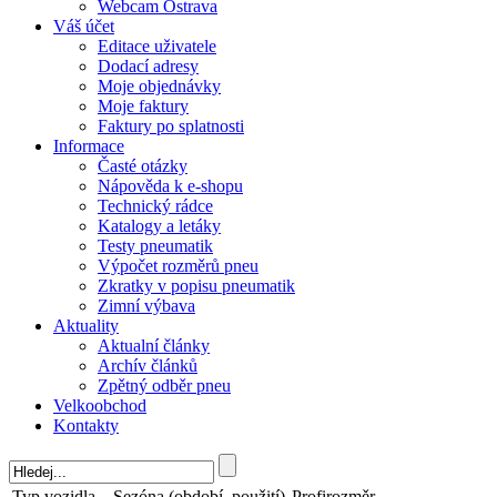
Webcam Ostrava
Váš účet
Editace uživatele
Dodací adresy
Moje objednávky
Moje faktury
Faktury po splatnosti
Informace
Časté otázky
Nápověda k e-shopu
Technický rádce
Katalogy a letáky
Testy pneumatik
Výpočet rozměrů pneu
Zkratky v popisu pneumatik
Zimní výbava
Aktuality
Aktualní články
Archív článků
Zpětný odběr pneu
Velkoobchod
Kontakty
Typ vozidla
Sezóna (období, použití)
Profirozměr