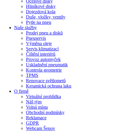
Ocelové disky
Hliníkové disky
Dojezdová kola
Duše, vložky, ventily
Pytle na pneu
Naše služby
Prodej pneu a disků
Pneuservis
Výměna oleje
Servis klimatizací
Čištění interiérů
Provoz automyček
Uskladnění pneumatik
Kontrola geometrie
TPMS
Renovace světlometů
Keramická ochrana laku
O firmě
Virtuální prohlídka
Náš tým
Volná místa
Obchodní podmínky
Reklamace
GDPR
Webcam Šenov