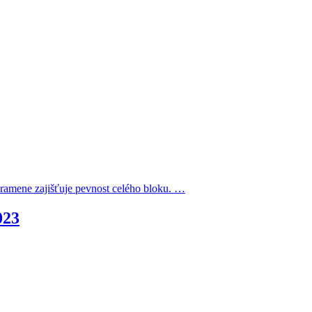
amene zajišťuje pevnost celého bloku. …
023