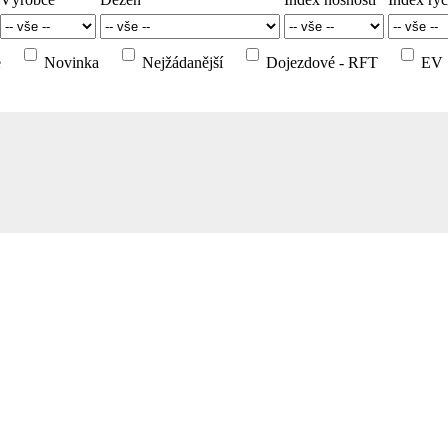
e
Novinka
Nejžádanější
Dojezdové - RFT
EV