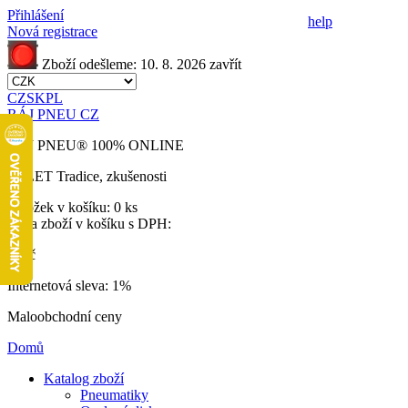
Přihlášení
help
Nová registrace
Zboží odešleme:
10. 8. 2026
zavřít
CZ
SK
PL
RÁJ PNEU CZ
RÁJ PNEU
®
100% ONLINE
32 LET
Tradice, zkušenosti
Položek v košíku:
0 ks
Cena zboží v košíku s DPH:
0 Kč
Internetová sleva:
1%
Maloobchodní ceny
Domů
Katalog zboží
Pneumatiky