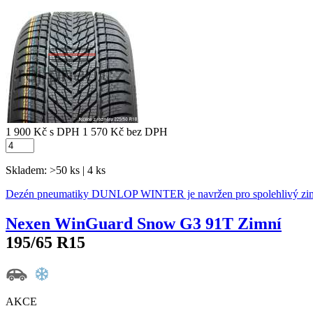
1 900 Kč
s DPH
1 570 Kč
bez DPH
Skladem: >50 ks | 4 ks
Dezén pneumatiky DUNLOP WINTER je navržen pro spolehlivý zimn
Nexen WinGuard Snow G3 91T Zimní
195/65 R15
AKCE