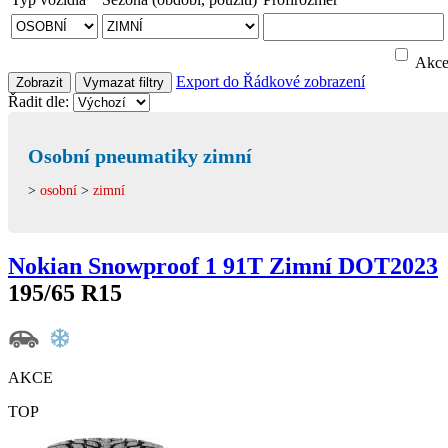
Akc
Export do
Řádkové zobrazení
Zobrazit
Vymazat filtry
Řadit dle:
Osobní pneumatiky zimní
>
osobní
>
zimní
Nokian Snowproof 1 91T Zimní DOT2023
195/65 R15
AKCE
TOP