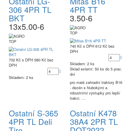
Ostatní LG-
Mitas B16
306 4PR TL
4PR TT
BKT
3.50-6
13x5.00-6
TOP
TOP
740 Kč
s DPH
612 Kč
bez
DPH
702 Kč
s DPH
580 Kč
bez
Skladem: 2 ks
DPH
Sklad externí:
50 ks do 5 prac.
dní
Skladem: 2 ks
pro malé zahradní traktory B16
- dezén s hlubokými a
robustními výstupky pro lepší
trakci. …
Ostatní S-365
Ostatní K478
4PR TL Deli
38A4 2PR TL
Tire
DOT2022