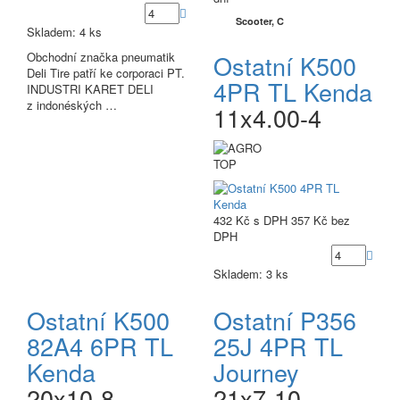
Scooter, C
Skladem: 4 ks
Obchodní značka pneumatik
Ostatní K500
Deli Tire patří ke corporaci PT.
4PR TL Kenda
INDUSTRI KARET DELI
z indonéských …
11x4.00-4
TOP
432 Kč
s DPH
357 Kč
bez
DPH
Skladem: 3 ks
Ostatní K500
Ostatní P356
82A4 6PR TL
25J 4PR TL
Kenda
Journey
20x10-8
21x7-10