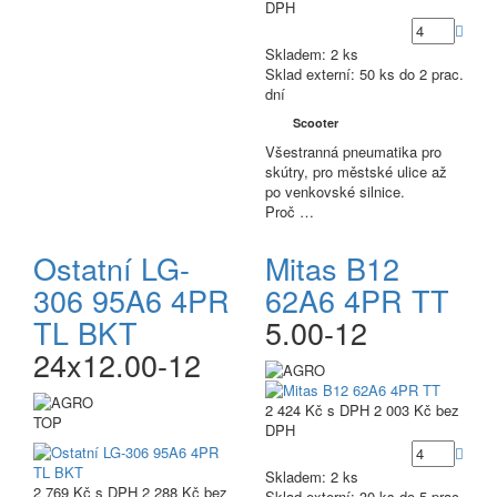
DPH
Skladem: 2 ks
Sklad externí:
50 ks do 2 prac.
dní
Scooter
Všestranná pneumatika pro
skútry, pro městské ulice až
po venkovské silnice.
Proč …
Ostatní LG-
Mitas B12
306 95A6 4PR
62A6 4PR TT
TL BKT
5.00-12
24x12.00-12
2 424 Kč
s DPH
2 003 Kč
bez
TOP
DPH
Skladem: 2 ks
2 769 Kč
s DPH
2 288 Kč
bez
Sklad externí:
30 ks do 5 prac.