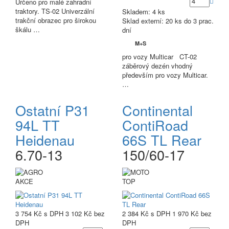
Určeno pro malé zahradní
traktory. TS-02 Univerzální
Skladem: 4 ks
trakční obrazec pro širokou
Sklad externí:
20 ks do 3 prac.
škálu …
dní
M+S
pro vozy Multicar CT-02
záběrový dezén vhodný
především pro vozy Multicar.
…
Ostatní P31
Continental
94L TT
ContiRoad
Heidenau
66S TL Rear
6.70-13
150/60-17
AKCE
TOP
3 754 Kč
s DPH
3 102 Kč
bez
2 384 Kč
s DPH
1 970 Kč
bez
DPH
DPH