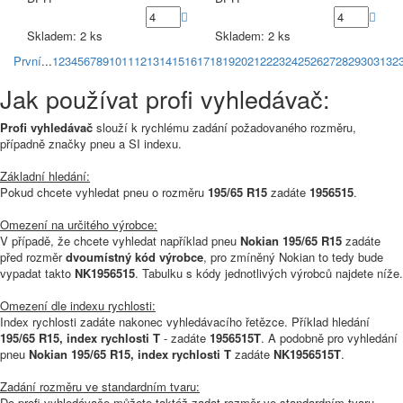
Skladem: 2 ks
Skladem: 2 ks
První
...
1
2
3
4
5
6
7
8
9
10
11
12
13
14
15
16
17
18
19
20
21
22
23
24
25
26
27
28
29
30
31
32
Jak používat profi vyhledávač:
Profi vyhledávač
slouží k rychlému zadání požadovaného rozměru,
případně značky pneu a SI indexu.
Základní hledání:
Pokud chcete vyhledat pneu o rozměru
195/65 R15
zadáte
1956515
.
Omezení na určitého výrobce:
V případě, že chcete vyhledat například pneu
Nokian 195/65 R15
zadáte
před rozměr
dvoumístný kód výrobce
, pro zmíněný Nokian to tedy bude
vypadat takto
NK1956515
. Tabulku s kódy jednotlivých výrobců najdete níže.
Omezení dle indexu rychlosti:
Index rychlosti zadáte nakonec vyhledávacího řetězce. Příklad hledání
195/65 R15, index rychlosti T
- zadáte
1956515T
. A podobně pro vyhledání
pneu
Nokian 195/65 R15, index rychlosti T
zadáte
NK1956515T
.
Zadání rozměru ve standardním tvaru:
Do profi vyhledávače můžete taktéž zadat rozměr ve standardním tvaru