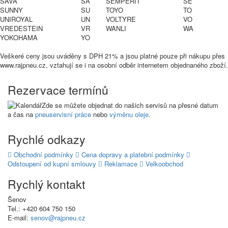
SAVA
SA
SEMPERIT
SE
SUNNY
SU
TOYO
TO
UNIROYAL
UN
VOLTYRE
VO
VREDESTEIN
VR
WANLI
WA
YOKOHAMA
YO
Veškeré ceny jsou uváděny s DPH 21% a jsou platné pouze při nákupu přes
www.rajpneu.cz, vztahují se i na osobní odběr internetem objednaného zboží.
Rezervace termínů
Zde se můžete objednat do našich servisů na přesné datum
a čas na
pneuservisní práce
nebo
výměnu oleje
.
Rychlé odkazy
Obchodní podmínky
Cena dopravy a platební podmínky
Odstoupení od kupní smlouvy
Reklamace
Velkoobchod
Rychlý kontakt
Šenov
Tel.: +420 604 750 150
E-mail:
senov@rajpneu.cz