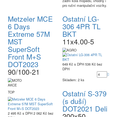
zadní kola mopedů, vhodný i
pro ruční manipulační vozíky.
Metzeler MCE
Ostatní LG-
6 Days
306 4PR TL
Extreme 57M
BKT
MST
11x4.00-5
SuperSoft
Front M+S
DOT2023
649 Kč
s DPH
536 Kč
bez
DPH
90/100-21
Skladem: 2 ks
AKCE
Ostatní S-379
TOP
(s duší)
DOT2021 Deli
2 495 Kč
s DPH
2 062 Kč
bez
200x50