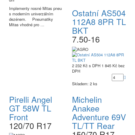
Implementy nosné Mitas pneu
Ostatní AS504
s moderním univerzálním
112A8 8PR TL
dezénem. Pneumatiky
Mitas vhodné pro …
BKT
7.50-16
2 232 Kč
s DPH
1 845 Kč
bez
DPH
Skladem: 2 ks
Pirelli Angel
Michelin
GT 58W TL
Anakee
Front
Adventure 69V
120/70 R17
TL/TT Rear
150/70 R17