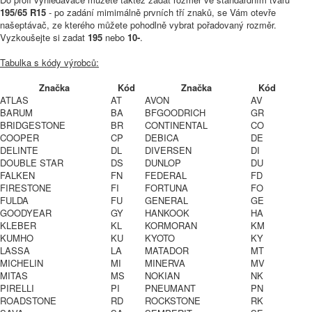
195/65 R15
- po zadání mimimálně prvních tří znaků, se Vám otevře
našeptávač, ze kterého můžete pohodlně vybrat pořadovaný rozměr.
Vyzkoušejte si zadat
195
nebo
10-
.
Tabulka s kódy výrobců:
Značka
Kód
Značka
Kód
ATLAS
AT
AVON
AV
BARUM
BA
BFGOODRICH
GR
BRIDGESTONE
BR
CONTINENTAL
CO
COOPER
CP
DEBICA
DE
DELINTE
DL
DIVERSEN
DI
DOUBLE STAR
DS
DUNLOP
DU
FALKEN
FN
FEDERAL
FD
FIRESTONE
FI
FORTUNA
FO
FULDA
FU
GENERAL
GE
GOODYEAR
GY
HANKOOK
HA
KLEBER
KL
KORMORAN
KM
KUMHO
KU
KYOTO
KY
LASSA
LA
MATADOR
MT
MICHELIN
MI
MINERVA
MV
MITAS
MS
NOKIAN
NK
PIRELLI
PI
PNEUMANT
PN
ROADSTONE
RD
ROCKSTONE
RK