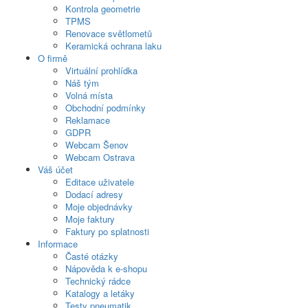
Kontrola geometrie
TPMS
Renovace světlometů
Keramická ochrana laku
O firmě
Virtuální prohlídka
Náš tým
Volná místa
Obchodní podmínky
Reklamace
GDPR
Webcam Šenov
Webcam Ostrava
Váš účet
Editace uživatele
Dodací adresy
Moje objednávky
Moje faktury
Faktury po splatnosti
Informace
Časté otázky
Nápověda k e-shopu
Technický rádce
Katalogy a letáky
Testy pneumatik