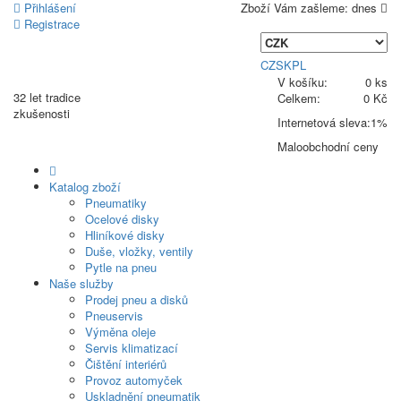
Přihlášení
Zboží Vám zašleme:
dnes
Registrace
CZ
SK
PL
V košíku:
0 ks
32 let
tradice
Celkem:
0 Kč
zkušenosti
Internetová sleva:
1%
Maloobchodní ceny
Katalog zboží
Pneumatiky
Ocelové disky
Hliníkové disky
Duše, vložky, ventily
Pytle na pneu
Naše služby
Prodej pneu a disků
Pneuservis
Výměna oleje
Servis klimatizací
Čištění interiérů
Provoz automyček
Uskladnění pneumatik