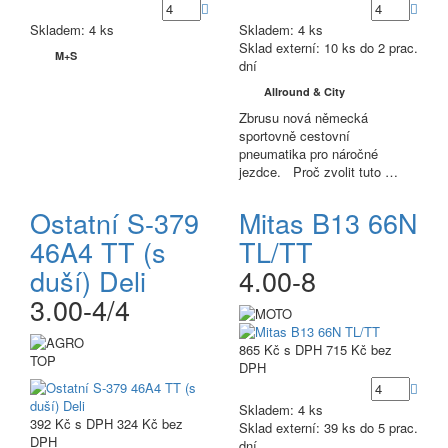
Skladem: 4 ks
Skladem: 4 ks
Sklad externí:
10 ks do 2 prac.
M+S
dní
Allround & City
Zbrusu nová německá
sportovně cestovní
pneumatika pro náročné
jezdce. Proč zvolit tuto …
Ostatní S-379
Mitas B13 66N
46A4 TT (s
TL/TT
duší) Deli
4.00-8
3.00-4/4
865 Kč
s DPH
715 Kč
bez
TOP
DPH
Skladem: 4 ks
392 Kč
s DPH
324 Kč
bez
Sklad externí:
39 ks do 5 prac.
DPH
dní