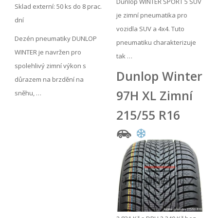
Dunlop WINTER SPORT 5 SUV
Sklad externí:
50 ks do 8 prac.
je zimní pneumatika pro
dní
vozidla SUV a 4x4. Tuto
Dezén pneumatiky DUNLOP
pneumatiku charakterizuje
WINTER je navržen pro
tak …
spolehlivý zimní výkon s
Dunlop Winter
důrazem na brzdění na
97H XL Zimní
sněhu, …
215/55 R16