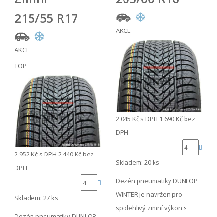
215/55 R17
AKCE
AKCE
TOP
2 045 Kč
s DPH
1 690 Kč
bez
DPH
2 952 Kč
s DPH
2 440 Kč
bez
Skladem: 20 ks
DPH
Dezén pneumatiky DUNLOP
WINTER je navržen pro
Skladem: 27 ks
spolehlivý zimní výkon s
Dezén pneumatiky DUNLOP