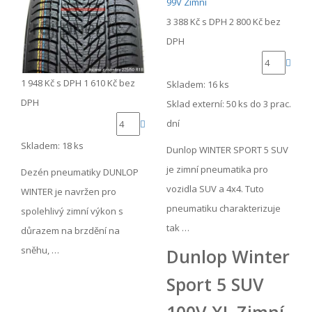
3 388 Kč
s DPH
2 800 Kč
bez
DPH
1 948 Kč
s DPH
1 610 Kč
bez
Skladem: 16 ks
DPH
Sklad externí:
50 ks do 3 prac.
dní
Skladem: 18 ks
Dunlop WINTER SPORT 5 SUV
je zimní pneumatika pro
Dezén pneumatiky DUNLOP
vozidla SUV a 4x4. Tuto
WINTER je navržen pro
pneumatiku charakterizuje
spolehlivý zimní výkon s
tak …
důrazem na brzdění na
sněhu, …
Dunlop Winter
Sport 5 SUV