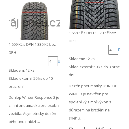
1 658 Kč
s DPH
1 370 Kč
bez
DPH
1 609 Kč
s DPH
1 330 Kč
bez
DPH
Skladem: 12 ks
Sklad externí:
50 ks do 3 prac.
Skladem: 12 ks
dní
Sklad externí:
50 ks do 10
Dezén pneumatiky DUNLOP
prac. dní
WINTER je navržen pro
Dunlop Winter Response 2 je
spolehlivý zimní výkon s
zimní pneumatika pro osobní
důrazem na brzdění na
vozidla. Asymetrický dezén
sněhu, …
běhounu nabízí …