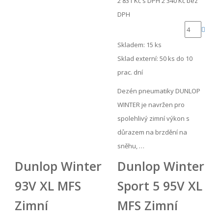
2 831 Kč
s DPH
2 340 Kč
bez
DPH
Skladem: 15 ks
Sklad externí:
50 ks do 10
prac. dní
Dezén pneumatiky DUNLOP
WINTER je navržen pro
spolehlivý zimní výkon s
důrazem na brzdění na
sněhu, …
Dunlop Winter
Dunlop Winter
93V XL MFS
Sport 5 95V XL
Zimní
MFS Zimní