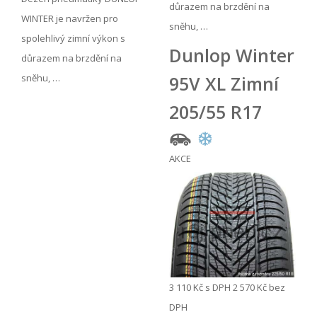
důrazem na brzdění na
WINTER je navržen pro
sněhu, …
spolehlivý zimní výkon s
Dunlop Winter
důrazem na brzdění na
sněhu, …
95V XL Zimní
205/55 R17
AKCE
3 110 Kč
s DPH
2 570 Kč
bez
DPH