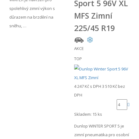
Sport 5 96V XL
spolehlivý zimní výkon s
MFS Zimní
důrazem na brzdění na
225/45 R19
sněhu, …
AKCE
TOP
4 247 Kč
s DPH
3 510 Kč
bez
DPH
Skladem: 15 ks
Dunlop WINTER SPORT 5 je
zimní pneumatika pro osobní