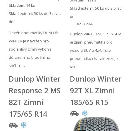
Skladem: 13 ks
Skladem: 14 ks
Sklad externí:
50 ks do 3 prac.
Sklad externí:
50 ks do 3 prac.
dní
dní
02.07.2026
Dezén pneumatiky DUNLOP
Dunlop WINTER SPORT 5 SUV
WINTER je navržen pro
je zimní pneumatika pro
spolehlivý zimní výkon s
vozidla SUV a 4x4. Tuto
důrazem na brzdění na
pneumatiku charakterizuje
sněhu, …
tak …
Dunlop Winter
Dunlop Winter
Response 2 MS
92T XL Zimní
82T Zimní
185/65 R15
175/65 R14