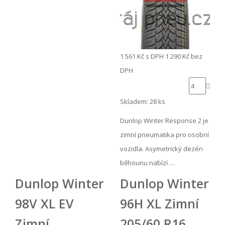
1 561 Kč
s DPH
1 290 Kč
bez
DPH
Skladem: 28 ks
Dunlop Winter Response 2 je
zimní pneumatika pro osobní
vozidla. Asymetrický dezén
běhounu nabízí …
Dunlop Winter
Dunlop Winter
98V XL EV
96H XL Zimní
Zimní
205/60 R16