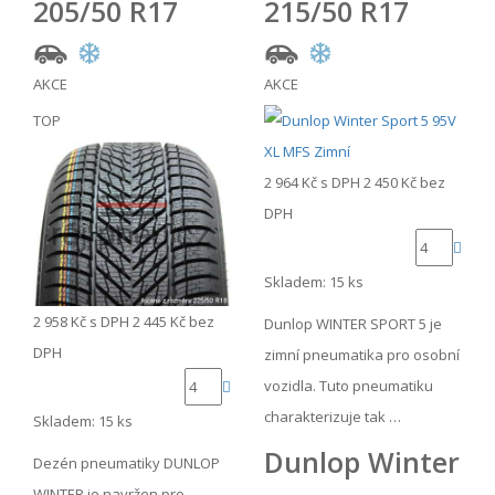
205/50 R17
215/50 R17
AKCE
AKCE
TOP
2 964 Kč
s DPH
2 450 Kč
bez
DPH
Skladem: 15 ks
2 958 Kč
s DPH
2 445 Kč
bez
Dunlop WINTER SPORT 5 je
DPH
zimní pneumatika pro osobní
vozidla. Tuto pneumatiku
charakterizuje tak …
Skladem: 15 ks
Dunlop Winter
Dezén pneumatiky DUNLOP
WINTER je navržen pro