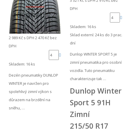
3 521 Kč
s DPH
2 910 Kč
bez
DPH
Skladem: 16 ks
Sklad externí:
24 ks do 3 prac.
2 989 Kč
s DPH
2 470 Kč
bez
dní
DPH
Dunlop WINTER SPORT 5 je
zimní pneumatika pro osobní
Skladem: 16 ks
vozidla. Tuto pneumatiku
Dezén pneumatiky DUNLOP
charakterizuje tak …
WINTER je navržen pro
Dunlop Winter
spolehlivý zimní výkon s
důrazem na brzdění na
Sport 5 91H
sněhu, …
Zimní
215/50 R17