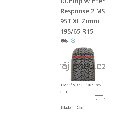
Dunlop Winter
Response 2 MS
95T XL Zimní
195/65 R15
1 658 Kč
s DPH
1 370 Kč
bez
DPH
Skladem: 12 ks