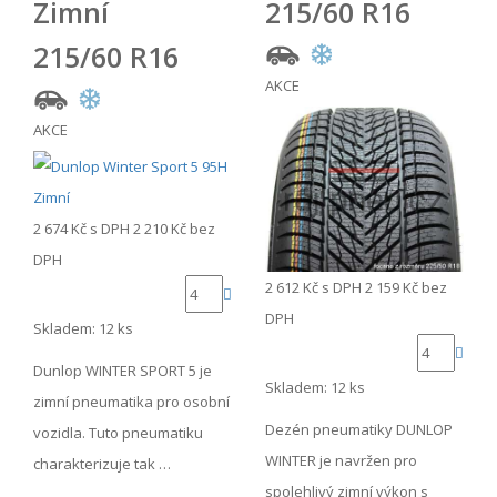
Zimní
215/60 R16
215/60 R16
AKCE
AKCE
2 674 Kč
s DPH
2 210 Kč
bez
DPH
2 612 Kč
s DPH
2 159 Kč
bez
DPH
Skladem: 12 ks
Dunlop WINTER SPORT 5 je
Skladem: 12 ks
zimní pneumatika pro osobní
Dezén pneumatiky DUNLOP
vozidla. Tuto pneumatiku
WINTER je navržen pro
charakterizuje tak …
spolehlivý zimní výkon s