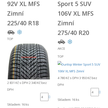
92V XL MFS
Sport 5 SUV
Zimní
106V XL MFS
225/40 R18
Zimní
275/40 R20
TOP
AKCE
TOP
4 780 Kč
s DPH
3 950 Kč
bez
2 831 Kč
s DPH
2 340 Kč
bez
DPH
DPH
Skladem: 16 ks
Skladem: 16 ks