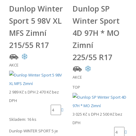
Dunlop Winter
Dunlop SP
Sport 5 98V XL
Winter Sport
MFS Zimní
4D 97H * MO
215/55 R17
Zimní
225/55 R17
AKCE
AKCE
TOP
2 989 Kč
s DPH
2 470 Kč
bez
DPH
3 025 Kč
s DPH
2 500 Kč
bez
Skladem: 16 ks
DPH
Dunlop WINTER SPORT 5 je