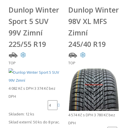
Dunlop Winter
Dunlop Winter
Sport 5 SUV
98V XL MFS
99V Zimní
Zimní
225/55 R19
245/40 R19
TOP
TOP
4 082 Kč
s DPH
3 374 Kč
bez
DPH
Skladem: 12 ks
4 574 Kč
s DPH
3 780 Kč
bez
Sklad externí:
50 ks do 8 prac.
DPH