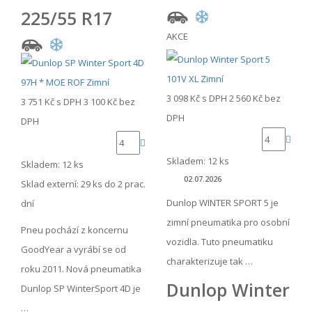
225/55 R17
AKCE
3 098 Kč
s DPH
2 560 Kč
bez
3 751 Kč
s DPH
3 100 Kč
bez
DPH
DPH
Skladem: 12 ks
Skladem: 12 ks
02.07.2026
Sklad externí:
29 ks do 2 prac.
Dunlop WINTER SPORT 5 je
dní
zimní pneumatika pro osobní
Pneu pochází z koncernu
vozidla. Tuto pneumatiku
GoodYear a vyrábí se od
charakterizuje tak …
roku 2011. Nová pneumatika
Dunlop Winter
Dunlop SP WinterSport 4D je
…