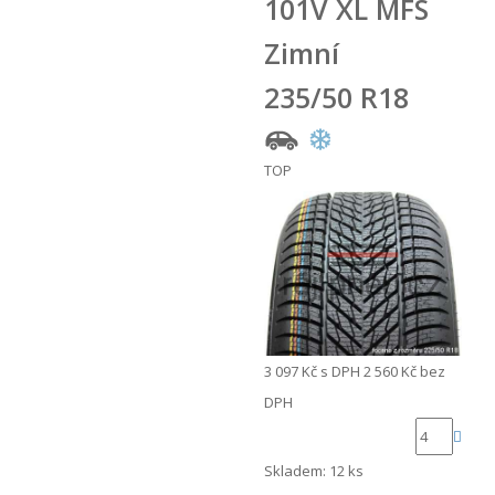
101V XL MFS
Zimní
235/50 R18
TOP
3 097 Kč
s DPH
2 560 Kč
bez
DPH
Skladem: 12 ks