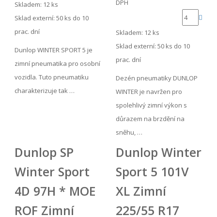
DPH
Skladem: 12 ks
Sklad externí:
50 ks do 10
prac. dní
Skladem: 12 ks
Sklad externí:
50 ks do 10
Dunlop WINTER SPORT 5 je
prac. dní
zimní pneumatika pro osobní
vozidla. Tuto pneumatiku
Dezén pneumatiky DUNLOP
charakterizuje tak …
WINTER je navržen pro
spolehlivý zimní výkon s
důrazem na brzdění na
sněhu, …
Dunlop SP
Dunlop Winter
Winter Sport
Sport 5 101V
4D 97H * MOE
XL Zimní
ROF Zimní
225/55 R17