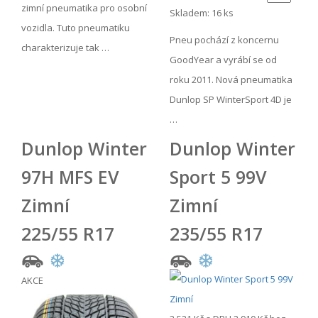
zimní pneumatika pro osobní
Skladem: 16 ks
vozidla. Tuto pneumatiku
Pneu pochází z koncernu
charakterizuje tak …
GoodYear a vyrábí se od
roku 2011. Nová pneumatika
Dunlop SP WinterSport 4D je
…
Dunlop Winter
Dunlop Winter
97H MFS EV
Sport 5 99V
Zimní
Zimní
225/55 R17
235/55 R17
AKCE