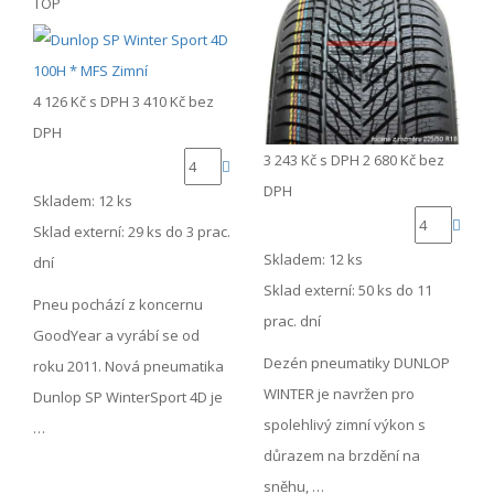
TOP
4 126 Kč
s DPH
3 410 Kč
bez
DPH
3 243 Kč
s DPH
2 680 Kč
bez
DPH
Skladem: 12 ks
Sklad externí:
29 ks do 3 prac.
Skladem: 12 ks
dní
Sklad externí:
50 ks do 11
Pneu pochází z koncernu
prac. dní
GoodYear a vyrábí se od
Dezén pneumatiky DUNLOP
roku 2011. Nová pneumatika
WINTER je navržen pro
Dunlop SP WinterSport 4D je
spolehlivý zimní výkon s
…
důrazem na brzdění na
sněhu, …