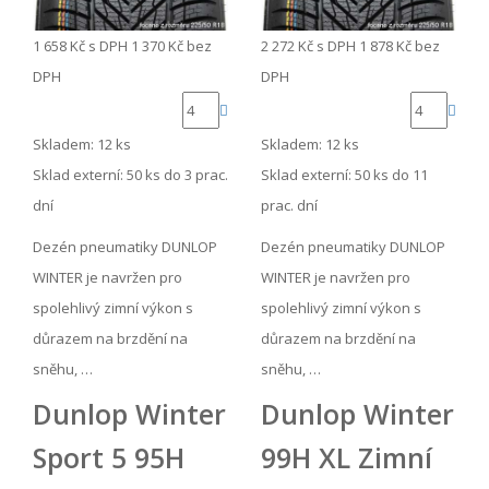
1 658 Kč
s DPH
1 370 Kč
bez
2 272 Kč
s DPH
1 878 Kč
bez
DPH
DPH
Skladem: 12 ks
Skladem: 12 ks
Sklad externí:
50 ks do 3 prac.
Sklad externí:
50 ks do 11
dní
prac. dní
Dezén pneumatiky DUNLOP
Dezén pneumatiky DUNLOP
WINTER je navržen pro
WINTER je navržen pro
spolehlivý zimní výkon s
spolehlivý zimní výkon s
důrazem na brzdění na
důrazem na brzdění na
sněhu, …
sněhu, …
Dunlop Winter
Dunlop Winter
Sport 5 95H
99H XL Zimní