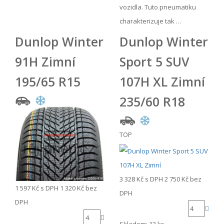
vozidla. Tuto pneumatiku
charakterizuje tak …
Dunlop Winter
Dunlop Winter
91H Zimní
Sport 5 SUV
195/65 R15
107H XL Zimní
235/60 R18
TOP
3 328 Kč
s DPH
2 750 Kč
bez
1 597 Kč
s DPH
1 320 Kč
bez
DPH
DPH