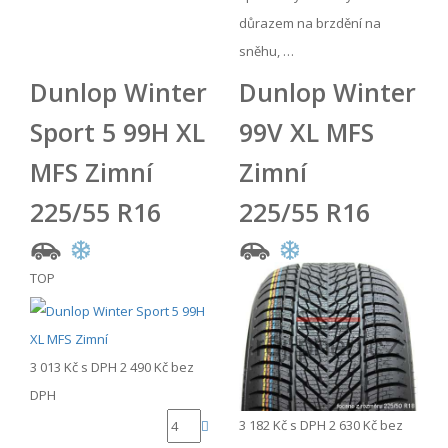
důrazem na brzdění na
sněhu, …
Dunlop Winter
Dunlop Winter
Sport 5 99H XL
99V XL MFS
MFS Zimní
Zimní
225/55 R16
225/55 R16
TOP
3 013 Kč
s DPH
2 490 Kč
bez
DPH
3 182 Kč
s DPH
2 630 Kč
bez