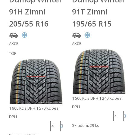
91H Zimní
91T Zimní
205/55 R16
195/65 R15
AKCE
AKCE
TOP
1 500 Kč
s DPH
1 240 Kč
bez
DPH
1 900 Kč
s DPH
1 570 Kč
bez
DPH
Skladem: 29 ks