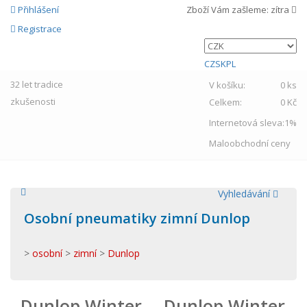
Přihlášení
Zboží Vám zašleme:
zítra
Registrace
CZ
SK
PL
32 let
tradice
V košíku:
0 ks
zkušenosti
Celkem:
0 Kč
Internetová sleva:
1%
Maloobchodní ceny
Vyhledávání
Osobní pneumatiky zimní Dunlop
>
osobní
>
zimní
>
Dunlop
Dunlop Winter
Dunlop Winter