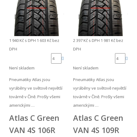
1 940 Kč
s DPH
1 603 Kč
bez
2 397 Kč
s DPH
1 981 Kč
bez
DPH
DPH
Není skladem
Není skladem
Pneumatiky Atlas jsou
Pneumatiky Atlas jsou
vyráběny ve světově největší
vyráběny ve světově největší
továrně v Číně. Prošly všemi
továrně v Číně. Prošly všemi
americkými …
americkými …
Atlas C Green
Atlas C Green
VAN 4S 106R
VAN 4S 109R