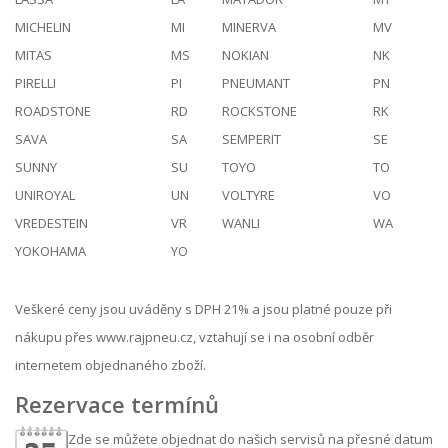
MICHELIN
MI
MINERVA
MV
MITAS
MS
NOKIAN
NK
PIRELLI
PI
PNEUMANT
PN
ROADSTONE
RD
ROCKSTONE
RK
SAVA
SA
SEMPERIT
SE
SUNNY
SU
TOYO
TO
UNIROYAL
UN
VOLTYRE
VO
VREDESTEIN
VR
WANLI
WA
YOKOHAMA
YO
Veškeré ceny jsou uváděny s DPH 21% a jsou platné pouze při
nákupu přes www.rajpneu.cz, vztahují se i na osobní odběr
internetem objednaného zboží.
Rezervace termínů
Zde se můžete objednat do našich servisů na přesné datum