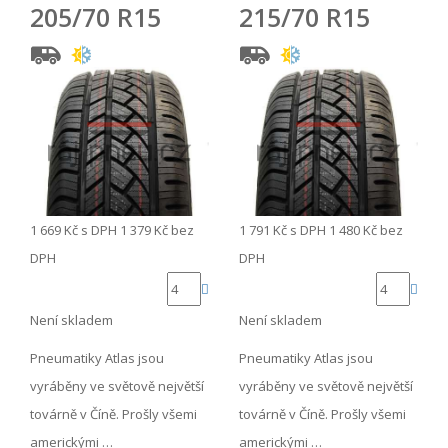
205/70 R15
215/70 R15
1 669 Kč
s DPH
1 379 Kč
bez
1 791 Kč
s DPH
1 480 Kč
bez
DPH
DPH
Není skladem
Není skladem
Pneumatiky Atlas jsou
Pneumatiky Atlas jsou
vyráběny ve světově největší
vyráběny ve světově největší
továrně v Číně. Prošly všemi
továrně v Číně. Prošly všemi
americkými …
americkými …