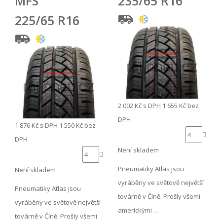
MFS
235/65 R16
225/65 R16
2 002 Kč
s DPH
1 655 Kč
bez
DPH
1 876 Kč
s DPH
1 550 Kč
bez
DPH
Není skladem
Pneumatiky Atlas jsou
Není skladem
vyráběny ve světově největší
Pneumatiky Atlas jsou
továrně v Číně. Prošly všemi
vyráběny ve světově největší
americkými …
továrně v Číně. Prošly všemi