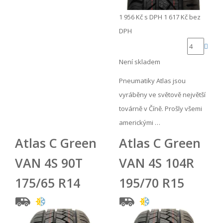
1 956 Kč
s DPH
1 617 Kč
bez
DPH
Není skladem
Pneumatiky Atlas jsou
vyráběny ve světově největší
továrně v Číně. Prošly všemi
americkými …
Atlas C Green
Atlas C Green
VAN 4S 90T
VAN 4S 104R
175/65 R14
195/70 R15