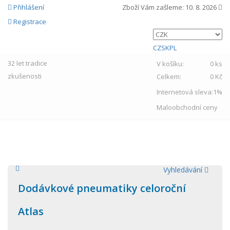
Přihlášení
Zboží Vám zašleme:
10. 8. 2026
Registrace
CZ
SK
PL
32 let
tradice
V košíku:
0 ks
zkušenosti
Celkem:
0 Kč
Internetová sleva:
1%
Maloobchodní ceny
MENU
Vyhledávání
Dodávkové pneumatiky celoroční
Atlas