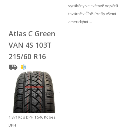
vyráběny ve světově největší
továrně v Číně. Prošly všemi
americkými …
Atlas C Green
VAN 4S 103T
215/60 R16
1 871 Kč
s DPH
1 546 Kč
bez
DPH