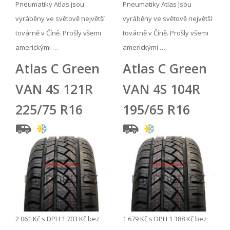
Pneumatiky Atlas jsou
Pneumatiky Atlas jsou
vyráběny ve světově největší
vyráběny ve světově největší
továrně v Číně. Prošly všemi
továrně v Číně. Prošly všemi
americkými …
americkými …
Atlas C Green
Atlas C Green
VAN 4S 121R
VAN 4S 104R
225/75 R16
195/65 R16
2 061 Kč
s DPH
1 703 Kč
bez
1 679 Kč
s DPH
1 388 Kč
bez