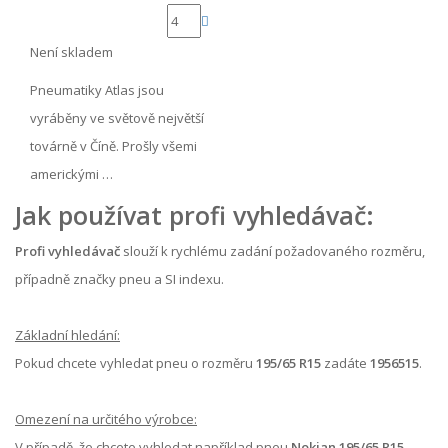
Není skladem
Pneumatiky Atlas jsou
vyráběny ve světově největší
továrně v Číně. Prošly všemi
americkými …
Jak používat profi vyhledávač:
Profi vyhledávač
slouží k rychlému zadání požadovaného rozměru,
případně značky pneu a SI indexu.
Základní hledání:
Pokud chcete vyhledat pneu o rozměru
195/65 R15
zadáte
1956515
.
Omezení na určitého výrobce:
V případě, že chcete vyhledat například pneu
Nokian 195/65 R15