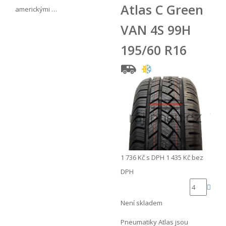
Atlas C Green
americkými …
VAN 4S 99H
195/60 R16
1 736 Kč
s DPH
1 435 Kč
bez
DPH
Není skladem
Pneumatiky Atlas jsou