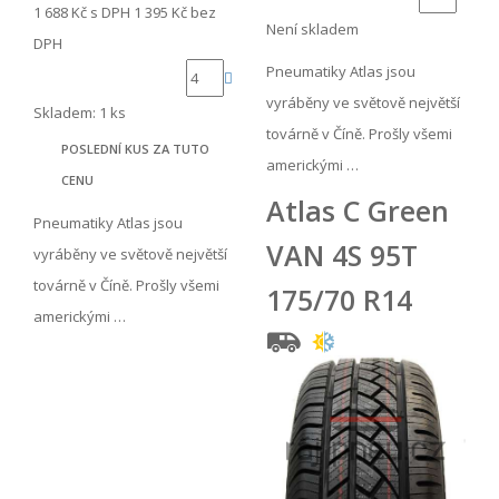
1 688 Kč
s DPH
1 395 Kč
bez
Není skladem
DPH
Pneumatiky Atlas jsou
vyráběny ve světově největší
Skladem: 1 ks
továrně v Číně. Prošly všemi
POSLEDNÍ KUS ZA TUTO
americkými …
CENU
Atlas C Green
Pneumatiky Atlas jsou
VAN 4S 95T
vyráběny ve světově největší
továrně v Číně. Prošly všemi
175/70 R14
americkými …