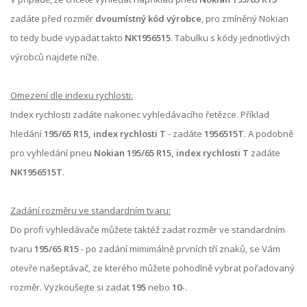
zadáte před rozměr
dvoumístný kód výrobce
, pro zmíněný Nokian
to tedy bude vypadat takto
NK1956515
. Tabulku s kódy jednotlivých
výrobců najdete níže.
Omezení dle indexu rychlosti:
Index rychlosti zadáte nakonec vyhledávacího řetězce. Příklad
hledání
195/65 R15, index rychlosti T
- zadáte
1956515T
. A podobně
pro vyhledání pneu
Nokian 195/65 R15, index rychlosti T
zadáte
NK1956515T
.
Zadání rozměru ve standardním tvaru:
Do profi vyhledávače můžete taktéž zadat rozměr ve standardním
tvaru
195/65 R15
- po zadání mimimálně prvních tří znaků, se Vám
otevře našeptávač, ze kterého můžete pohodlně vybrat pořadovaný
rozměr. Vyzkoušejte si zadat
195
nebo
10-
.