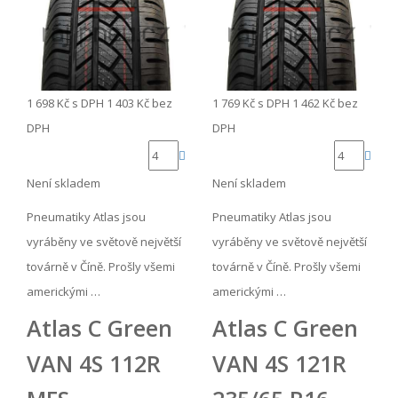
1 698 Kč
s DPH
1 403 Kč
bez
1 769 Kč
s DPH
1 462 Kč
bez
DPH
DPH
Není skladem
Není skladem
Pneumatiky Atlas jsou
Pneumatiky Atlas jsou
vyráběny ve světově největší
vyráběny ve světově největší
továrně v Číně. Prošly všemi
továrně v Číně. Prošly všemi
americkými …
americkými …
Atlas C Green
Atlas C Green
VAN 4S 112R
VAN 4S 121R