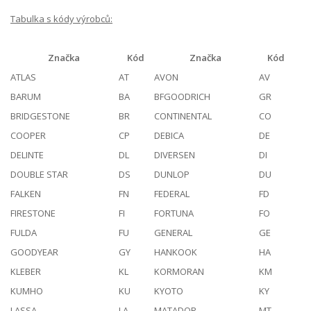
Tabulka s kódy výrobců:
Značka
Kód
Značka
Kód
ATLAS
AT
AVON
AV
BARUM
BA
BFGOODRICH
GR
BRIDGESTONE
BR
CONTINENTAL
CO
COOPER
CP
DEBICA
DE
DELINTE
DL
DIVERSEN
DI
DOUBLE STAR
DS
DUNLOP
DU
FALKEN
FN
FEDERAL
FD
FIRESTONE
FI
FORTUNA
FO
FULDA
FU
GENERAL
GE
GOODYEAR
GY
HANKOOK
HA
KLEBER
KL
KORMORAN
KM
KUMHO
KU
KYOTO
KY
LASSA
LA
MATADOR
MT