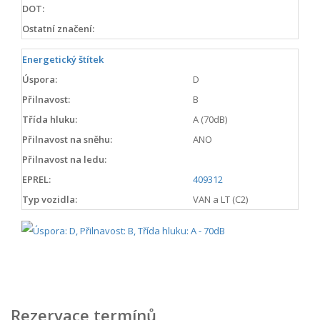
DOT:
Ostatní značení:
Energetický štítek
Úspora:
D
Přilnavost:
B
Třída hluku:
A (70dB)
Přilnavost na sněhu:
ANO
Přilnavost na ledu:
EPREL:
409312
Typ vozidla:
VAN a LT (C2)
Rezervace termínů