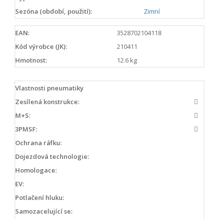
Sezóna (období, použití):
Zimní
EAN:
3528702104118
Kód výrobce (JK):
210411
Hmotnost:
12.6 kg
Vlastnosti pneumatiky
Zesílená konstrukce:
M+S:
3PMSF:
Ochrana ráfku:
Dojezdová technologie:
Homologace:
EV:
Potlačení hluku:
Samozacelující se: