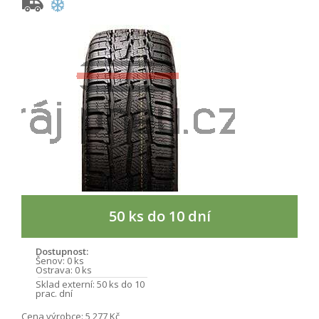
50 ks do 10 dní
Dostupnost:
Šenov:
0 ks
Ostrava:
0 ks
Sklad externí:
50 ks do 10
prac. dní
Cena výrobce:
5 277 Kč