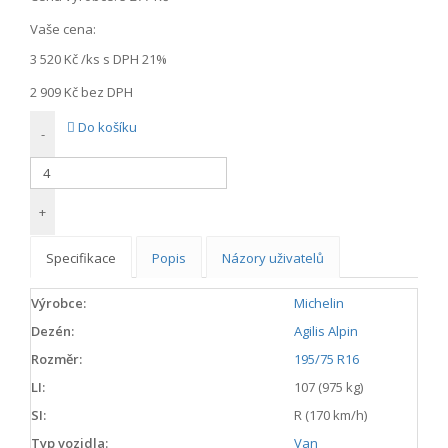
Vaše cena:
3 520 Kč
/ks s DPH 21%
2 909 Kč
bez DPH
Do košíku
-
+
Specifikace
Popis
Názory uživatelů
Výrobce:
Michelin
Dezén:
Agilis Alpin
Rozměr:
195/75 R16
LI:
107 (975 kg)
SI:
R (170 km/h)
Typ vozidla:
Van