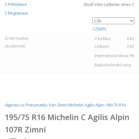
Přihlášení
Zboží Vám zašleme:
dnes
Registrace
CZ
SK
PL
32 let
tradice
V košíku:
0 ks
zkušenosti
Celkem:
0 Kč
Internetová sleva:
1%
Maloobchodní ceny
MENU
rájpneu.cz
Pneumatiky
Van
Zimní
Michelin
Agilis Alpin
195/75 R16
195/75 R16 Michelin C Agilis Alpin
107R Zimní