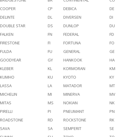
COOPER
CP
DEBICA
DE
DELINTE
DL
DIVERSEN
DI
DOUBLE STAR
DS
DUNLOP
DU
FALKEN
FN
FEDERAL
FD
FIRESTONE
FI
FORTUNA
FO
FULDA
FU
GENERAL
GE
GOODYEAR
GY
HANKOOK
HA
KLEBER
KL
KORMORAN
KM
KUMHO
KU
KYOTO
KY
LASSA
LA
MATADOR
MT
MICHELIN
MI
MINERVA
MV
MITAS
MS
NOKIAN
NK
PIRELLI
PI
PNEUMANT
PN
ROADSTONE
RD
ROCKSTONE
RK
SAVA
SA
SEMPERIT
SE
SUNNY
SU
TOYO
TO