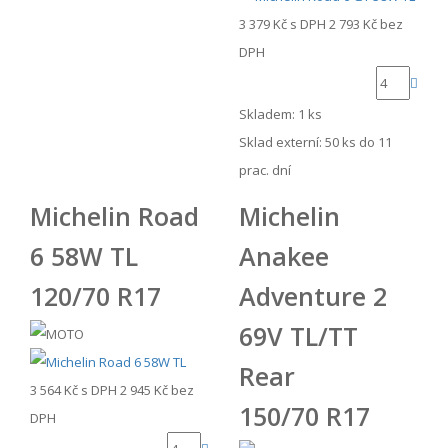
3 379 Kč
s DPH
2 793 Kč
bez
DPH
Skladem: 1 ks
Sklad externí:
50 ks do 11
prac. dní
Michelin Road
Michelin
6 58W TL
Anakee
120/70 R17
Adventure 2
69V TL/TT
Rear
3 564 Kč
s DPH
2 945 Kč
bez
150/70 R17
DPH