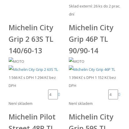
Sklad externí:
26 ks do 2 prac.
dní
Michelin City
Michelin City
Grip 2 63S TL
Grip 46P TL
140/60-13
90/90-14
1 566 Kč
s DPH
1 294 Kč
bez
1 394 Kč
s DPH
1 152 Kč
bez
DPH
DPH
Není skladem
Není skladem
Michelin Pilot
Michelin City
Street 48P TL
Grip 59S TL