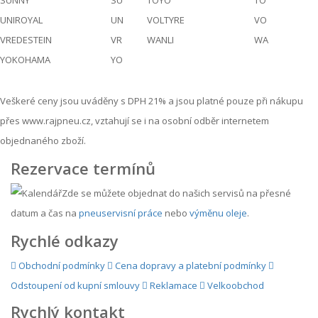
UNIROYAL
UN
VOLTYRE
VO
VREDESTEIN
VR
WANLI
WA
YOKOHAMA
YO
Veškeré ceny jsou uváděny s DPH 21% a jsou platné pouze při nákupu
přes www.rajpneu.cz, vztahují se i na osobní odběr internetem
objednaného zboží.
Rezervace termínů
Zde se můžete objednat do našich servisů na přesné
datum a čas na
pneuservisní práce
nebo
výměnu oleje
.
Rychlé odkazy
Obchodní podmínky
Cena dopravy a platební podmínky
Odstoupení od kupní smlouvy
Reklamace
Velkoobchod
Rychlý kontakt