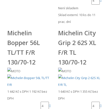
Není skladem
Sklad externí:
10 ks do 11
prac. dní
Michelin
Michelin City
Bopper 56L
Grip 2 62S XL
TL/TT F/R
F/R TL
130/70-12
130/70-12
1 442 Kč
s DPH
1 192 Kč
bez
1 640 Kč
s DPH
1 355 Kč
bez
DPH
DPH