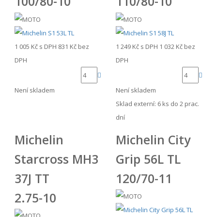
100/80-10
110/80-10
1 005 Kč
s DPH
831 Kč
bez
1 249 Kč
s DPH
1 032 Kč
bez
DPH
DPH
Není skladem
Není skladem
Sklad externí:
6 ks do 2 prac.
dní
Michelin
Michelin City
Starcross MH3
Grip 56L TL
37J TT
120/70-11
2.75-10