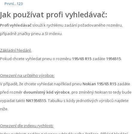
První
...
1
2
3
Jak používat profi vyhledávač:
Profi vyhledávač
slouží k rychlému zadání požadovaného rozměru,
případně značky pneu a SI indexu.
Základní hledání:
Pokud chcete vyhledat pneu o rozměru
195/65 R15
zadáte
1956515
.
Omezení na určitého výrobce:
V případě, že chcete vyhledat například pneu
Nokian 195/65 R15
zadáte
před rozměr
dvoumístný kód výrobce
, pro zmíněný Nokian to tedy bude
vypadat takto
NK1956515
. Tabulku s kódy jednotlivých výrobců najdete
níže.
Omezení dle indexu rychlosti:
Index rychlosti zadáte nakonec vyhledávacího řetězce. Příklad hledání