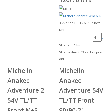
3 257 Kč
s DPH
2 692 Kč
bez
DPH
Skladem: 1 ks
Sklad externí:
43 ks do 3 prac.
dní
Michelin
Michelin
Anakee
Anakee
Adventure 2
Adventure 54V
54V TL/TT
TL/TT Front
Front M+S
90/90-21