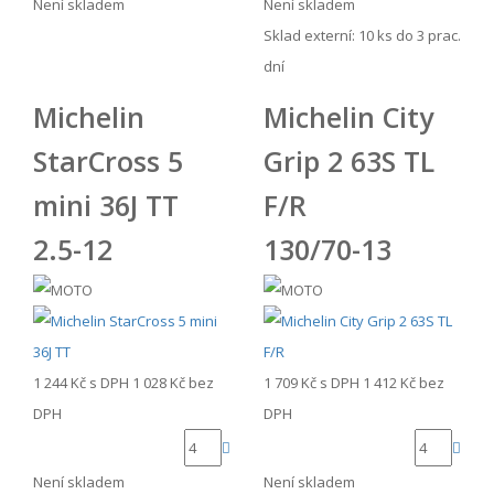
Není skladem
Není skladem
Sklad externí:
10 ks do 3 prac.
dní
Michelin
Michelin City
StarCross 5
Grip 2 63S TL
mini 36J TT
F/R
2.5-12
130/70-13
1 244 Kč
s DPH
1 028 Kč
bez
1 709 Kč
s DPH
1 412 Kč
bez
DPH
DPH
Není skladem
Není skladem