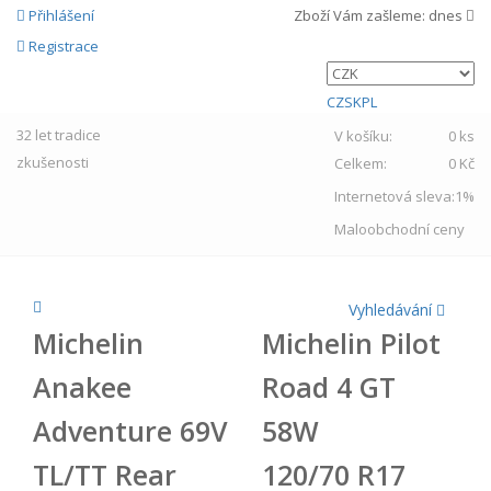
Přihlášení
Zboží Vám zašleme:
dnes
Registrace
CZ
SK
PL
32 let
tradice
V košíku:
0 ks
zkušenosti
Celkem:
0 Kč
Internetová sleva:
1%
Maloobchodní ceny
Vyhledávání
Michelin
Michelin Pilot
Anakee
Road 4 GT
Adventure 69V
58W
TL/TT Rear
120/70 R17