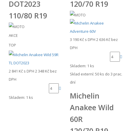
DOT2023
120/70 R19
110/80 R19
AKCE
3 190 Kč
s DPH
2 636 Kč
bez
TOP
DPH
Skladem: 1 ks
2 841 Kč
s DPH
2 348 Kč
bez
Sklad externí:
50 ks do 3 prac.
DPH
dní
Michelin
Skladem: 1 ks
Anakee Wild
60R
120/70 R19