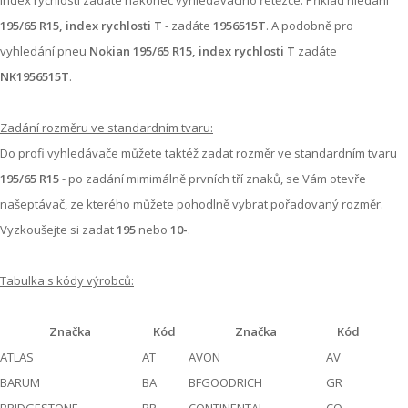
195/65 R15, index rychlosti T
- zadáte
1956515T
. A podobně pro
vyhledání pneu
Nokian 195/65 R15, index rychlosti T
zadáte
NK1956515T
.
Zadání rozměru ve standardním tvaru:
Do profi vyhledávače můžete taktéž zadat rozměr ve standardním tvaru
195/65 R15
- po zadání mimimálně prvních tří znaků, se Vám otevře
našeptávač, ze kterého můžete pohodlně vybrat pořadovaný rozměr.
Vyzkoušejte si zadat
195
nebo
10-
.
Tabulka s kódy výrobců:
Značka
Kód
Značka
Kód
ATLAS
AT
AVON
AV
BARUM
BA
BFGOODRICH
GR
BRIDGESTONE
BR
CONTINENTAL
CO