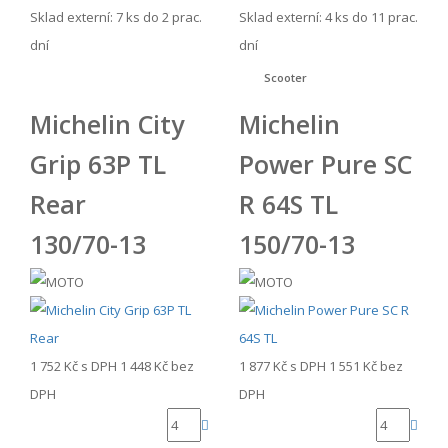
Sklad externí:
7 ks do 2 prac.
Sklad externí:
4 ks do 11 prac.
dní
dní
Scooter
Michelin City
Michelin
Grip 63P TL
Power Pure SC
Rear
R 64S TL
130/70-13
150/70-13
1 752 Kč
s DPH
1 448 Kč
bez
1 877 Kč
s DPH
1 551 Kč
bez
DPH
DPH