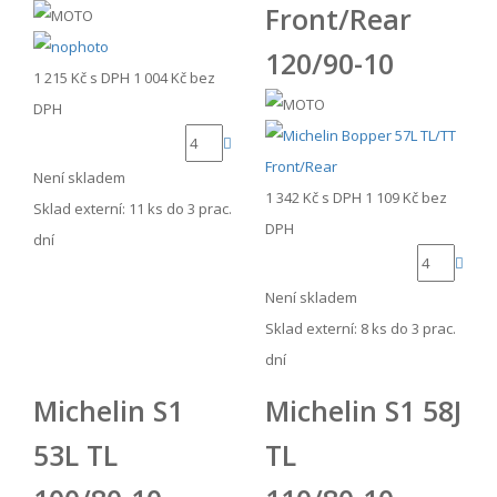
Front/Rear
120/90-10
1 215 Kč
s DPH
1 004 Kč
bez
DPH
Není skladem
1 342 Kč
s DPH
1 109 Kč
bez
Sklad externí:
11 ks do 3 prac.
DPH
dní
Není skladem
Sklad externí:
8 ks do 3 prac.
dní
Michelin S1
Michelin S1 58J
53L TL
TL