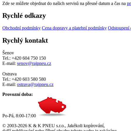
Zde se můžete objednat do našich servisů na přesné datum a čas na
pn
Rychlé odkazy
Obchodní podmínky
Cena dopravy a platební podmínky
Odstoupení 
Rychlý kontakt
Šenov
Tel.: +420 604 750 150
E-mail:
senov@rajpneu.cz
Ostrava
Tel.: +420 603 580 580
E-mail:
ostrava@rajpneu.cz
Provozní doba:
Po-Pá, 8:00-17:00
© 2003-2026 K & K PNEU s.r.o., Jakékoli kopírování,
další publikování nebo šíření obsahu tohoto webu je zakázáno.