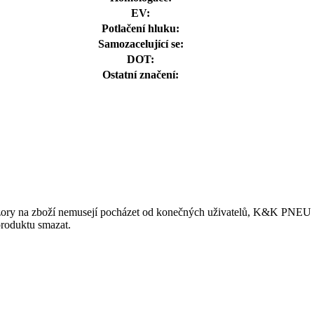
EV:
Potlačení hluku:
Samozacelující se:
DOT:
Ostatní značení:
ory na zboží nemusejí pocházet od konečných uživatelů, K&K PNEU s.r.
produktu smazat.