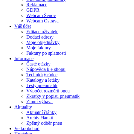
Reklamace
GDPR
Webcam Šenov
Webcam Ostrava
Váš účet
Editace uživatele
Dodací adresy
Moje objednávky
Moje faktury
Faktury po splatnosti
Informace
Časté otázky
Nápověda k e-shopu
Technický rádce
Katalogy a letáky
Testy pneumatik
Výpočet rozměrů pneu
Zkratky v popisu pneumatik
Zimní výbava
Aktuality
Aktualní články
Archív článků
Zpětný odběr pneu
Velkoobchod
Kontakty