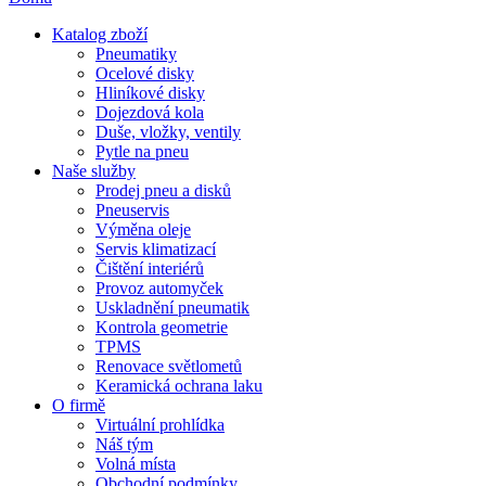
Katalog zboží
Pneumatiky
Ocelové disky
Hliníkové disky
Dojezdová kola
Duše, vložky, ventily
Pytle na pneu
Naše služby
Prodej pneu a disků
Pneuservis
Výměna oleje
Servis klimatizací
Čištění interiérů
Provoz automyček
Uskladnění pneumatik
Kontrola geometrie
TPMS
Renovace světlometů
Keramická ochrana laku
O firmě
Virtuální prohlídka
Náš tým
Volná místa
Obchodní podmínky