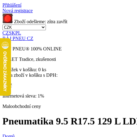
Přihlášení
Nová registrace
Zboží odešleme:
zítra
zavřít
CZ
SK
PL
RÁJ PNEU CZ
RÁJ PNEU
®
100% ONLINE
32 LET
Tradice, zkušenosti
Položek v košíku:
0 ks
Cena zboží v košíku s DPH:
0 Kč
Internetová sleva:
1%
Maloobchodní ceny
Pneumatika 9.5 R17.5 129 L LDR
Domů