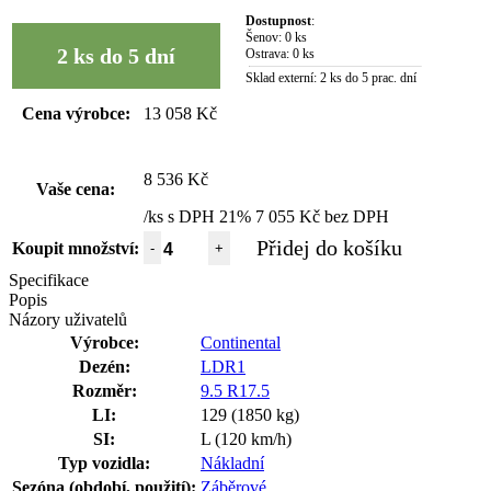
Dostupnost
:
Šenov:
0 ks
2 ks do 5 dní
Ostrava:
0 ks
Sklad externí:
2 ks do 5 prac. dní
Cena výrobce:
13 058 Kč
8 536 Kč
Vaše cena:
/ks s DPH 21%
7 055 Kč bez DPH
Přidej do košíku
Koupit množství:
-
+
Specifikace
Popis
Názory uživatelů
Výrobce:
Continental
Dezén:
LDR1
Rozměr:
9.5 R17.5
LI:
129 (1850 kg)
SI:
L (120 km/h)
Typ vozidla:
Nákladní
Sezóna (období, použití):
Záběrové