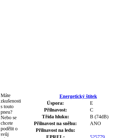
Máte
Energetický štítek
zkušenosti
Úspora:
E
s touto
Přilnavost:
C
pneu?
Třída hluku:
B (74dB)
Nebo se
chcete
Přilnavost na sněhu:
ANO
podělit o
Přilnavost na ledu:
svůj
EPREL:
525779