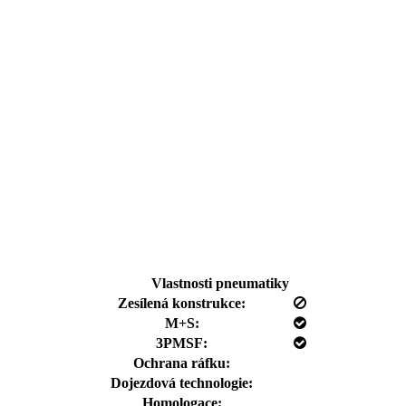
Vlastnosti pneumatiky
Zesílená konstrukce:
M+S:
3PMSF:
Ochrana ráfku:
Dojezdová technologie:
Homologace: