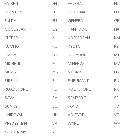
FALKEN
FN
FEDERAL
FD
FIRESTONE
FI
FORTUNA
FO
FULDA
FU
GENERAL
GE
GOODYEAR
GY
HANKOOK
HA
KLEBER
KL
KORMORAN
KM
KUMHO
KU
KYOTO
KY
LASSA
LA
MATADOR
MT
MICHELIN
MI
MINERVA
MV
MITAS
MS
NOKIAN
NK
PIRELLI
PI
PNEUMANT
PN
ROADSTONE
RD
ROCKSTONE
RK
SAVA
SA
SEMPERIT
SE
SUNNY
SU
TOYO
TO
UNIROYAL
UN
VOLTYRE
VO
VREDESTEIN
VR
WANLI
WA
YOKOHAMA
YO