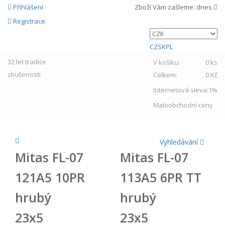
Přihlášení
Zboží Vám zašleme:
dnes
Registrace
CZ
SK
PL
32 let
tradice
V košíku:
0 ks
zkušenosti
Celkem:
0 Kč
Internetová sleva:
1%
Maloobchodní ceny
Vyhledávání
Mitas FL-07
Mitas FL-07
121A5 10PR
113A5 6PR TT
hrubý
hrubý
23x5
23x5