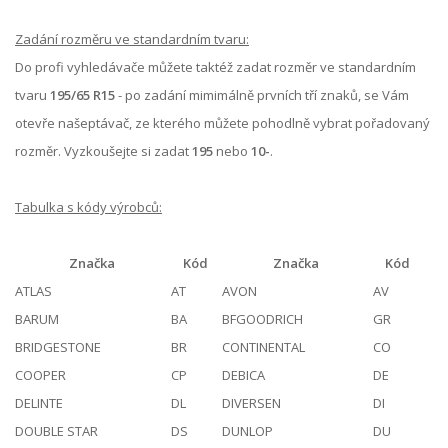
Zadání rozměru ve standardním tvaru:
Do profi vyhledávače můžete taktéž zadat rozměr ve standardním
tvaru
195/65 R15
- po zadání mimimálně prvních tří znaků, se Vám
otevře našeptávač, ze kterého můžete pohodlně vybrat pořadovaný
rozměr. Vyzkoušejte si zadat
195
nebo
10-
.
Tabulka s kódy výrobců:
Značka
Kód
Značka
Kód
ATLAS
AT
AVON
AV
BARUM
BA
BFGOODRICH
GR
BRIDGESTONE
BR
CONTINENTAL
CO
COOPER
CP
DEBICA
DE
DELINTE
DL
DIVERSEN
DI
DOUBLE STAR
DS
DUNLOP
DU