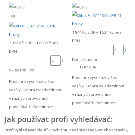
TOP
1 844 Kč
s DPH
1 524 Kč
bez
DPH
2 178 Kč
s DPH
1 800 Kč
bez
DPH
Není skladem
17.07.2026
Skladem: 1 ks
Pneu pro vysokozdvižné
Pneu pro vysokozdvižné
vozíky Dobrá ovladatelnost
vozíky Dobrá ovladatelnost
v různých provozních
v různých provozních
podmínkách Kombinace …
podmínkách Kombinace …
Jak používat profi vyhledávač:
Profi vyhledávač
slouží k rychlému zadání požadovaného rozměru,