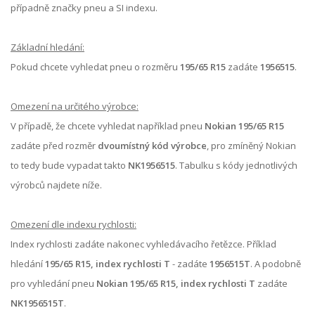
případně značky pneu a SI indexu.
Základní hledání:
Pokud chcete vyhledat pneu o rozměru
195/65 R15
zadáte
1956515
.
Omezení na určitého výrobce:
V případě, že chcete vyhledat například pneu
Nokian 195/65 R15
zadáte před rozměr
dvoumístný kód výrobce
, pro zmíněný Nokian
to tedy bude vypadat takto
NK1956515
. Tabulku s kódy jednotlivých
výrobců najdete níže.
Omezení dle indexu rychlosti:
Index rychlosti zadáte nakonec vyhledávacího řetězce. Příklad
hledání
195/65 R15, index rychlosti T
- zadáte
1956515T
. A podobně
pro vyhledání pneu
Nokian 195/65 R15, index rychlosti T
zadáte
NK1956515T
.