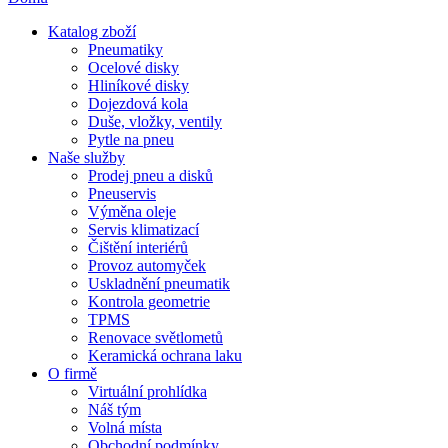
Katalog zboží
Pneumatiky
Ocelové disky
Hliníkové disky
Dojezdová kola
Duše, vložky, ventily
Pytle na pneu
Naše služby
Prodej pneu a disků
Pneuservis
Výměna oleje
Servis klimatizací
Čištění interiérů
Provoz automyček
Uskladnění pneumatik
Kontrola geometrie
TPMS
Renovace světlometů
Keramická ochrana laku
O firmě
Virtuální prohlídka
Náš tým
Volná místa
Obchodní podmínky