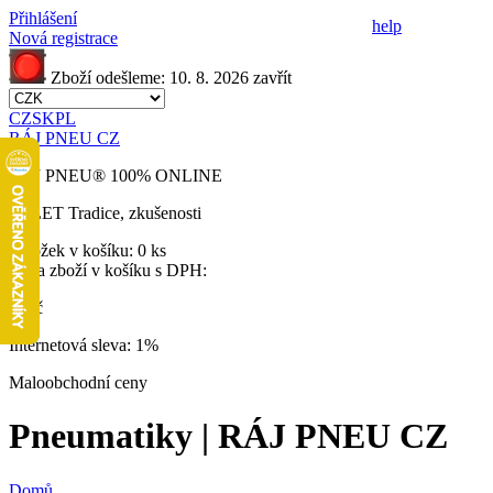
Přihlášení
help
Nová registrace
Zboží odešleme:
10. 8. 2026
zavřít
CZ
SK
PL
RÁJ PNEU CZ
RÁJ PNEU
®
100% ONLINE
32 LET
Tradice, zkušenosti
Položek v košíku:
0 ks
Cena zboží v košíku s DPH:
0 Kč
Internetová sleva:
1%
Maloobchodní ceny
Pneumatiky | RÁJ PNEU CZ
Domů