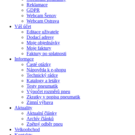
Reklamace
GDPR
Webcam Šenov
Webcam Ostrava
Váš účet
Editace uživatele
Dodací adresy
Moje objednávky
Moje faktury
Faktury po splatnosti
Informace
Časté otázky
Nápověda k e-shopu
Technický rádce
Katalogy a letáky
Testy pneumatik
Výpočet rozměrů pneu
Zkratky v popisu pneumatik
Zimní výbava
Aktuality
Aktualní články
Archív článků
Zpětný odběr pneu
Velkoobchod
Kontakty