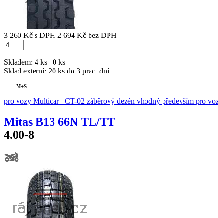
3 260 Kč
s DPH
2 694 Kč
bez DPH
Skladem: 4 ks | 0 ks
Sklad externí:
20 ks do 3 prac. dní
M+S
pro vozy Multicar CT-02 záběrový dezén vhodný především pro voz
Mitas B13 66N TL/TT
4.00-8