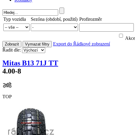
Typ vozidla
Sezóna (období, použití)
Profirozměr
Akc
Export do
Řádkové zobrazení
Zobrazit
Vymazat filtry
Řadit dle:
Mitas B13 71J TT
4.00-8
TOP