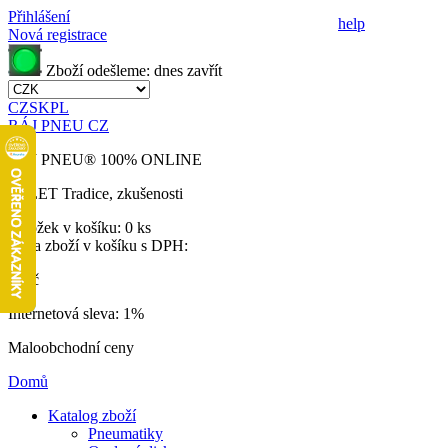
Přihlášení
help
Nová registrace
Zboží odešleme:
dnes
zavřít
CZ
SK
PL
RÁJ PNEU CZ
RÁJ PNEU
®
100% ONLINE
32 LET
Tradice, zkušenosti
Položek v košíku:
0 ks
Cena zboží v košíku s DPH:
0 Kč
Internetová sleva:
1%
Maloobchodní ceny
Domů
Katalog zboží
Pneumatiky