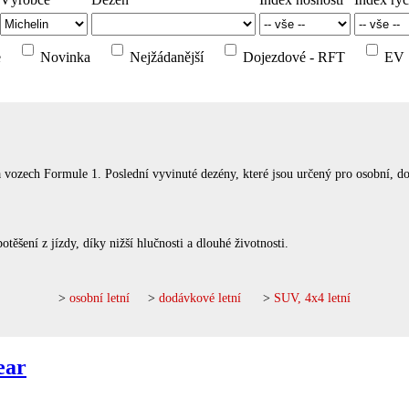
e
Novinka
Nejžádanější
Dojezdové - RFT
EV
na vozech Formule 1. Poslední vyvinuté dezény, které jsou určený pro osobní, 
ěšení z jízdy, díky nižší hlučnosti a dlouhé životnosti.
>
osobní letní
>
dodávkové letní
>
SUV, 4x4 letní
ear