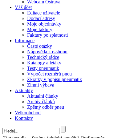
Webcam Ostrava
Váš účet
Editace uživatele
Dodací adresy
Moje objednávky
Moje faktury
Faktury po splatnosti
Informace
Časté otázky
Nápověda k e-shopu
Technický rádce
Katalogy a letáky
Testy pneumatik
Výpočet rozměrů pneu
Zkratky v popisu pneumatik
Zimní výbava
Aktuality
Aktualní články
Archív článků
Zpětný odběr pneu
Velkoobchod
Kontakty
Typ vozidla
Sezóna (období, použití)
Profirozměr