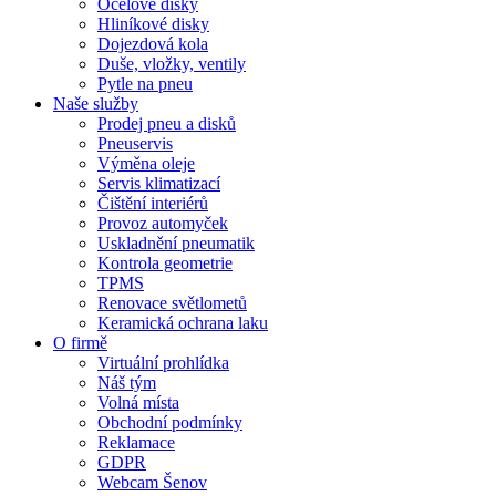
Ocelové disky
Hliníkové disky
Dojezdová kola
Duše, vložky, ventily
Pytle na pneu
Naše služby
Prodej pneu a disků
Pneuservis
Výměna oleje
Servis klimatizací
Čištění interiérů
Provoz automyček
Uskladnění pneumatik
Kontrola geometrie
TPMS
Renovace světlometů
Keramická ochrana laku
O firmě
Virtuální prohlídka
Náš tým
Volná místa
Obchodní podmínky
Reklamace
GDPR
Webcam Šenov