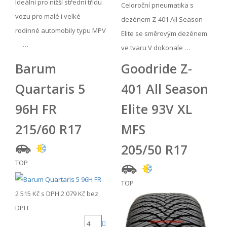
Ideální pro nižší střední třídu
Celoroční pneumatika s
vozu pro malé i velké
dezénem Z-401 All Season
rodinné automobily typu MPV
Elite se směrovým dezénem
…
ve tvaru V dokonale …
Barum
Goodride Z-
Quartaris 5
401 All Season
96H FR
Elite 93V XL
215/60 R17
MFS
205/50 R17
TOP
TOP
2 515 Kč
s DPH
2 079 Kč
bez
DPH