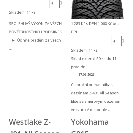
Skladem: 14 ks
SPOLEHLIVÝ VÝKON ZA VŠECH
1 283 Kč
s DPH
1 060 Kč
bez
POVĚTRNOSTNÍCH PODMÍNEK
DPH
► Účinné brzdění za všech
…
Skladem: 14 ks
Sklad externí:
50 ks do 11
prac. dní
17.06.2026
Celoroční pneumatika s
dezénem Z-401 All Season
Elite se směrovým dezénem
ve tvaru V dokonale …
Westlake Z-
Yokohama