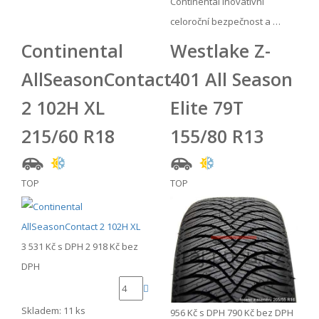
Continental Inovativní
celoroční bezpečnost a …
Continental
Westlake Z-
AllSeasonContact
401 All Season
2 102H XL
Elite 79T
215/60 R18
155/80 R13
TOP
TOP
3 531 Kč
s DPH
2 918 Kč
bez
DPH
Skladem: 11 ks
956 Kč
s DPH
790 Kč
bez DPH