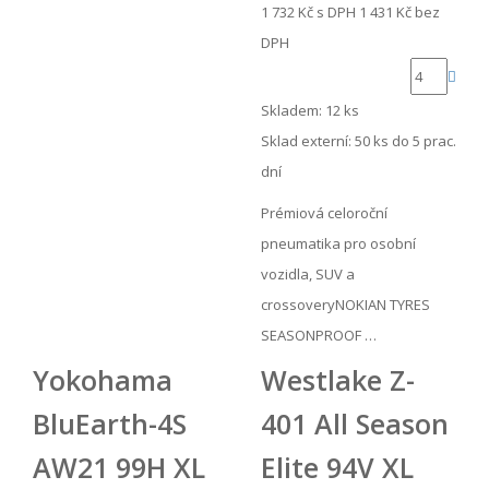
1 732 Kč
s DPH
1 431 Kč
bez
DPH
Skladem: 12 ks
Sklad externí:
50 ks do 5 prac.
dní
Prémiová celoroční
pneumatika pro osobní
vozidla, SUV a
crossoveryNOKIAN TYRES
SEASONPROOF …
Yokohama
Westlake Z-
BluEarth-4S
401 All Season
AW21 99H XL
Elite 94V XL