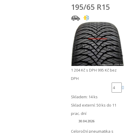
195/65 R15
1 204 Kč
s DPH
995 Kč
bez
DPH
Skladem: 14 ks
Sklad externí:
50 ks do 11
prac. dní
30.04.2026
Celoroční pneumatika s