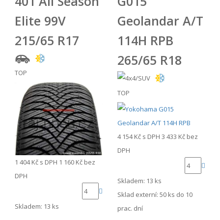
401 All Season
G015
Elite 99V
Geolandar A/T
215/65 R17
114H RPB
265/65 R18
TOP
TOP
4 154 Kč
s DPH
3 433 Kč
bez
DPH
1 404 Kč
s DPH
1 160 Kč
bez
DPH
Skladem: 13 ks
Sklad externí:
50 ks do 10
Skladem: 13 ks
prac. dní