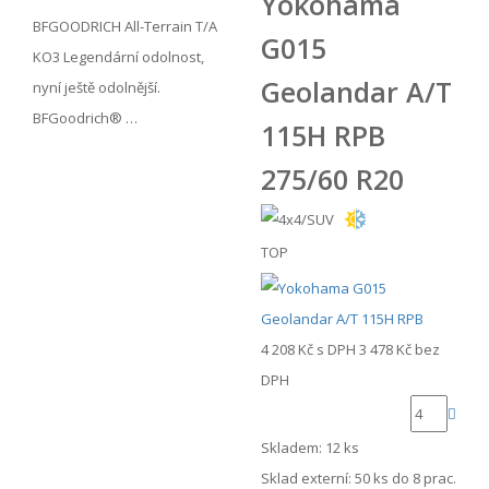
Yokohama
BFGOODRICH All-Terrain T/A
G015
KO3 Legendární odolnost,
Geolandar A/T
nyní ještě odolnější.
BFGoodrich® …
115H RPB
275/60 R20
TOP
4 208 Kč
s DPH
3 478 Kč
bez
DPH
Skladem: 12 ks
Sklad externí:
50 ks do 8 prac.