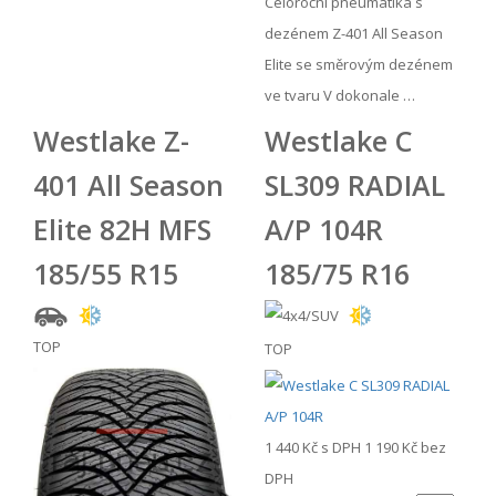
Celoroční pneumatika s
dezénem Z-401 All Season
Elite se směrovým dezénem
ve tvaru V dokonale …
Westlake Z-
Westlake C
401 All Season
SL309 RADIAL
Elite 82H MFS
A/P 104R
185/55 R15
185/75 R16
TOP
TOP
1 440 Kč
s DPH
1 190 Kč
bez
DPH