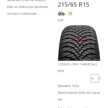
dezénem Z-401 All Season
215/65 R15
Elite se směrovým dezénem
ve tvaru V dokonale …
TOP
1 259 Kč
s DPH
1 040 Kč
bez
DPH
Skladem: 10 ks
Sklad externí:
50 ks do 3 prac.
dní