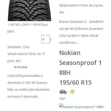
Sklad externí:
50 ks do 2 prac.
dní
Barum Quartaris 5 Zaměření
1 367 Kč
s DPH
1 130 Kč
bez
vývoje Nový Barum Quartaris
DPH
5 byl vyvíjen s cílem získat
vyváženou …
Skladem: 13 ks
Nokian
Sklad externí:
50 ks do 11
Seasonproof 1
prac. dní
30.04.2026
88H
Celoroční pneumatika s
195/60 R15
dezénem Z-401 All Season
Elite se směrovým dezénem
ve tvaru V dokonale …
TOP