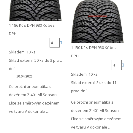
1 186 Kč
s DPH
980 Kč
bez
DPH
1 150 Kč
s DPH
950 Kč
bez
Skladem: 10 ks
DPH
Sklad externí:
50 ks do 3 prac.
dní
Skladem: 10 ks
30.04.2026
Sklad externí:
34 ks do 11
Celoroční pneumatika s
prac. dní
dezénem Z-401 All Season
Celoroční pneumatika s
Elite se směrovým dezénem
dezénem Z-401 All Season
ve tvaru V dokonale …
Elite se směrovým dezénem
ve tvaru V dokonale …