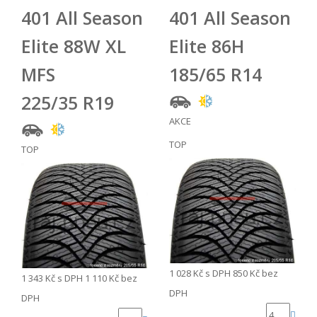
401 All Season
401 All Season
Elite 88W XL
Elite 86H
MFS
185/65 R14
225/35 R19
AKCE
TOP
TOP
1 028 Kč
s DPH
850 Kč
bez
1 343 Kč
s DPH
1 110 Kč
bez
DPH
DPH