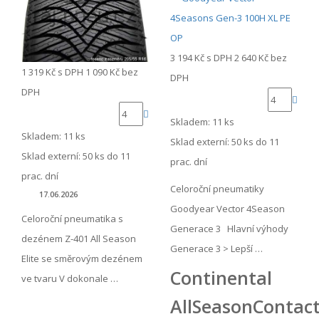
3 194 Kč
s DPH
2 640 Kč
bez
1 319 Kč
s DPH
1 090 Kč
bez
DPH
DPH
Skladem: 11 ks
Skladem: 11 ks
Sklad externí:
50 ks do 11
Sklad externí:
50 ks do 11
prac. dní
prac. dní
Celoroční pneumatiky
17.06.2026
Goodyear Vector 4Season
Celoroční pneumatika s
Generace 3 Hlavní výhody
dezénem Z-401 All Season
Generace 3 > Lepší …
Elite se směrovým dezénem
Continental
ve tvaru V dokonale …
AllSeasonContac