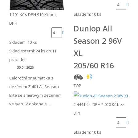
Skladem: 10 ks
1 101 Kč
s DPH
910 Kč
bez
DPH
Dunlop All
Season 2 96V
Skladem: 10 ks
XL
Sklad externí:
24 ks do 11
prac. dní
205/60 R16
30.04.2026
Celoroční pneumatika s
TOP
dezénem Z-401 All Season
Elite se směrovým dezénem
ve tvaru V dokonale …
2 444 Kč
s DPH
2 020 Kč
bez
DPH
Skladem: 10 ks