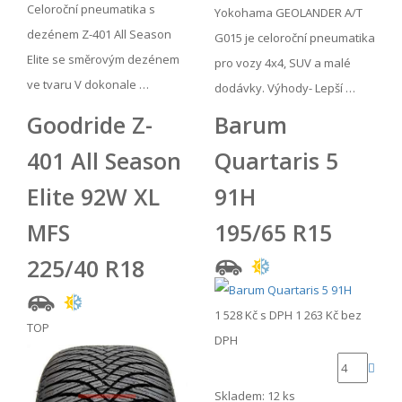
Celoroční pneumatika s
Yokohama GEOLANDER A/T
dezénem Z-401 All Season
G015 je celoroční pneumatika
Elite se směrovým dezénem
pro vozy 4x4, SUV a malé
ve tvaru V dokonale …
dodávky. Výhody- Lepší …
Goodride Z-
Barum
401 All Season
Quartaris 5
Elite 92W XL
91H
MFS
195/65 R15
225/40 R18
1 528 Kč
s DPH
1 263 Kč
bez
TOP
DPH
Skladem: 12 ks