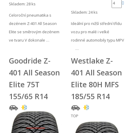
Skladem: 28 ks
Skladem: 24 ks
Celoroční pneumatika s
dezénem Z-401 All Season
Ideální pro nižší střední třídu
Elite se směrovým dezénem
vozu pro malé i velké
ve tvaru V dokonale …
rodinné automobily typu MPV
…
Goodride Z-
Westlake Z-
401 All Season
401 All Season
Elite 75T
Elite 80H MFS
155/65 R14
185/55 R14
TOP