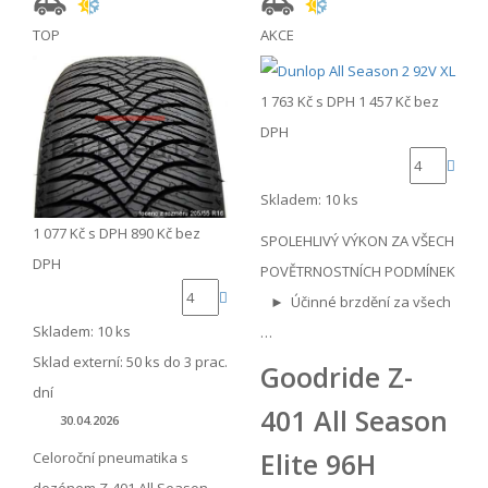
TOP
AKCE
1 763 Kč
s DPH
1 457 Kč
bez
DPH
Skladem: 10 ks
1 077 Kč
s DPH
890 Kč
bez
SPOLEHLIVÝ VÝKON ZA VŠECH
DPH
POVĚTRNOSTNÍCH PODMÍNEK
► Účinné brzdění za všech
Skladem: 10 ks
…
Sklad externí:
50 ks do 3 prac.
Goodride Z-
dní
401 All Season
30.04.2026
Elite 96H
Celoroční pneumatika s