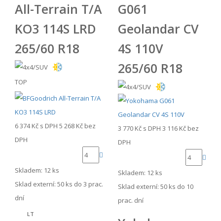
All-Terrain T/A
G061
KO3 114S LRD
Geolandar CV
265/60 R18
4S 110V
265/60 R18
TOP
6 374 Kč
s DPH
5 268 Kč
bez
3 770 Kč
s DPH
3 116 Kč
bez
DPH
DPH
Skladem: 12 ks
Skladem: 12 ks
Sklad externí:
50 ks do 3 prac.
Sklad externí:
50 ks do 10
dní
prac. dní
LT