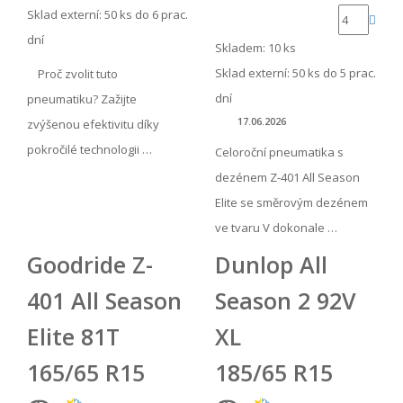
Sklad externí:
50 ks do 6 prac.
dní
Skladem: 10 ks
Sklad externí:
50 ks do 5 prac.
Proč zvolit tuto
dní
pneumatiku? Zažijte
17.06.2026
zvýšenou efektivitu díky
pokročilé technologii …
Celoroční pneumatika s
dezénem Z-401 All Season
Elite se směrovým dezénem
ve tvaru V dokonale …
Goodride Z-
Dunlop All
401 All Season
Season 2 92V
Elite 81T
XL
165/65 R15
185/65 R15