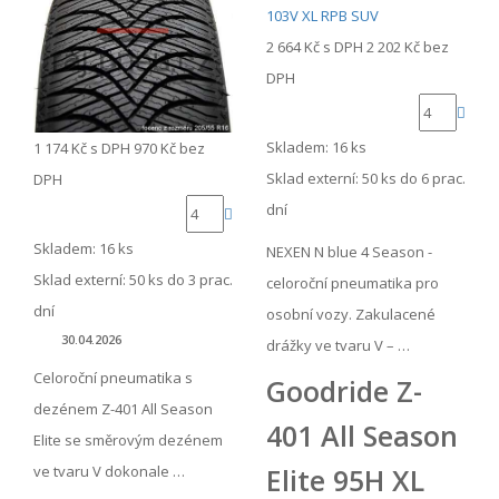
2 664 Kč
s DPH
2 202 Kč
bez
DPH
Skladem: 16 ks
1 174 Kč
s DPH
970 Kč
bez
Sklad externí:
50 ks do 6 prac.
DPH
dní
Skladem: 16 ks
NEXEN N blue 4 Season -
Sklad externí:
50 ks do 3 prac.
celoroční pneumatika pro
dní
osobní vozy. Zakulacené
30.04.2026
drážky ve tvaru V – …
Celoroční pneumatika s
Goodride Z-
dezénem Z-401 All Season
401 All Season
Elite se směrovým dezénem
Elite 95H XL
ve tvaru V dokonale …