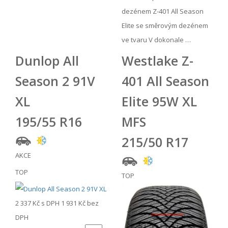
dezénem Z-401 All Season
Elite se směrovým dezénem
ve tvaru V dokonale …
Dunlop All
Westlake Z-
Season 2 91V
401 All Season
XL
Elite 95W XL
195/55 R16
MFS
215/50 R17
AKCE
TOP
TOP
2 337 Kč
s DPH
1 931 Kč
bez
DPH