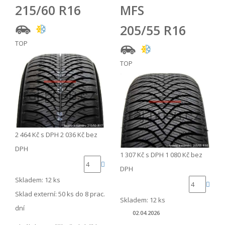
215/60 R16
MFS
205/55 R16
TOP
TOP
2 464 Kč
s DPH
2 036 Kč
bez
DPH
1 307 Kč
s DPH
1 080 Kč
bez
DPH
Skladem: 12 ks
Sklad externí:
50 ks do 8 prac.
Skladem: 12 ks
dní
02.04.2026