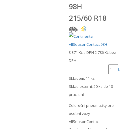
98H
215/60 R18
3 371 Kč
s DPH
2 786 Kč
bez
DPH
Skladem: 11 ks
Sklad externí:
50 ks do 10
prac. dní
Celoroční pneumatiky pro
osobní vozy
AllSeasonContact -