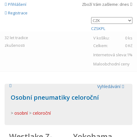
Přihlášení
Zboží Vám zašleme:
dnes
Registrace
CZ
SK
PL
32 let
tradice
V košíku:
0 ks
zkušenosti
Celkem:
0 Kč
Internetová sleva:
1%
Maloobchodní ceny
Vyhledávání
Osobní pneumatiky celoroční
>
osobní
>
celoroční
Westlake Z-
Yokohama