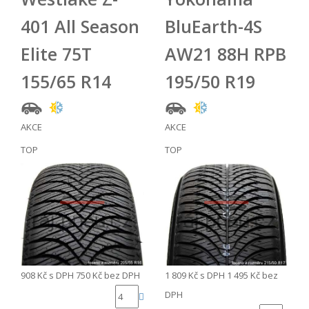
401 All Season
BluEarth-4S
Elite 75T
AW21 88H RPB
155/65 R14
195/50 R19
AKCE
AKCE
TOP
TOP
908 Kč
s DPH
750 Kč
bez DPH
1 809 Kč
s DPH
1 495 Kč
bez
DPH