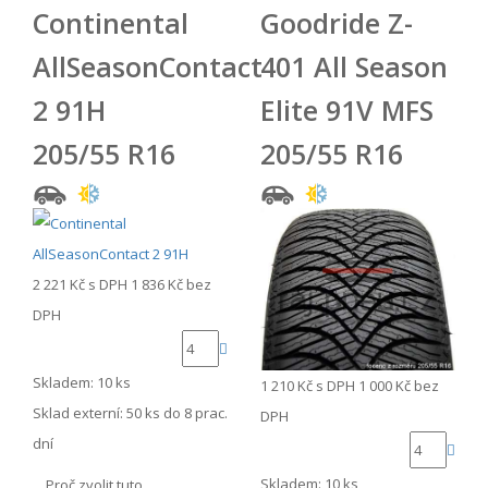
Continental
Goodride Z-
AllSeasonContact
401 All Season
2 91H
Elite 91V MFS
205/55 R16
205/55 R16
2 221 Kč
s DPH
1 836 Kč
bez
DPH
Skladem: 10 ks
1 210 Kč
s DPH
1 000 Kč
bez
Sklad externí:
50 ks do 8 prac.
DPH
dní
Skladem: 10 ks
Proč zvolit tuto