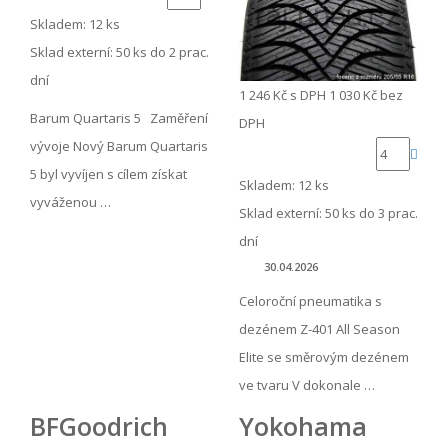
Skladem: 12 ks
Sklad externí:
50 ks do 2 prac.
dní
1 246 Kč
s DPH
1 030 Kč
bez
Barum Quartaris 5 Zaměření
DPH
vývoje Nový Barum Quartaris
5 byl vyvíjen s cílem získat
Skladem: 12 ks
vyváženou …
Sklad externí:
50 ks do 3 prac.
dní
30.04.2026
Celoroční pneumatika s
dezénem Z-401 All Season
Elite se směrovým dezénem
ve tvaru V dokonale …
BFGoodrich
Yokohama