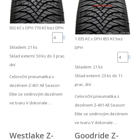
932 Kč
s DPH
770 Kč
bez DPH
1 035 Kč
s DPH
855 Kč
bez
Skladem: 21 ks
DPH
Sklad externí:
50 ks do 3 prac.
dní
Skladem: 21 ks
Sklad externí:
23 ks do 11
Celoroční pneumatika s
prac. dní
dezénem Z-401 All Season
Elite se směrovým dezénem
Celoroční pneumatika s
ve tvaru V dokonale …
dezénem Z-401 All Season
Elite se směrovým dezénem
ve tvaru V dokonale …
Westlake Z-
Goodride Z-