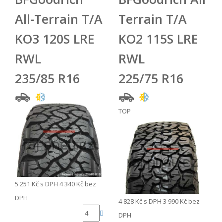
All-Terrain T/A
Terrain T/A
KO3 120S LRE
KO2 115S LRE
RWL
RWL
235/85 R16
225/75 R16
TOP
5 251 Kč
s DPH
4 340 Kč
bez
DPH
4 828 Kč
s DPH
3 990 Kč
bez
DPH