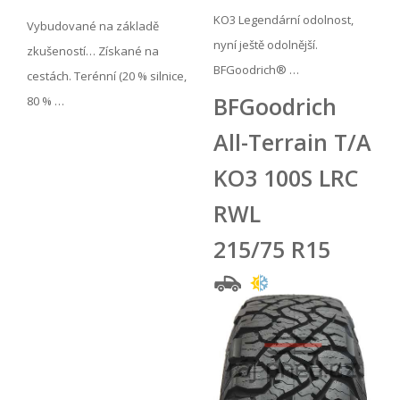
KO3 Legendární odolnost,
Vybudované na základě
nyní ještě odolnější.
zkušeností… Získané na
BFGoodrich® …
cestách. Terénní (20 % silnice,
BFGoodrich
80 % …
All-Terrain T/A
KO3 100S LRC
RWL
215/75 R15