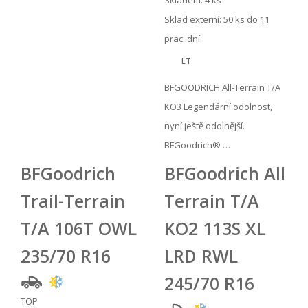
Skladem: 4 ks
Sklad externí:
50 ks do 11
prac. dní
LT
BFGOODRICH All-Terrain T/A
KO3 Legendární odolnost,
nyní ještě odolnější.
BFGoodrich® …
BFGoodrich
BFGoodrich All
Trail-Terrain
Terrain T/A
T/A 106T OWL
KO2 113S XL
235/70 R16
LRD RWL
245/70 R16
TOP