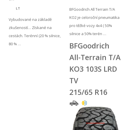
LT
BFGoodrich All Terrain T/A
KO2 je celoroční pneumatika
Vybudované na základě
pro těžké vozy 4x4 ( 50%
zkušeností… Získané na
silnice a 50% terén …
cestách. Terénní (20 % silnice,
BFGoodrich
80 % …
All-Terrain T/A
KO3 103S LRD
TV
215/65 R16