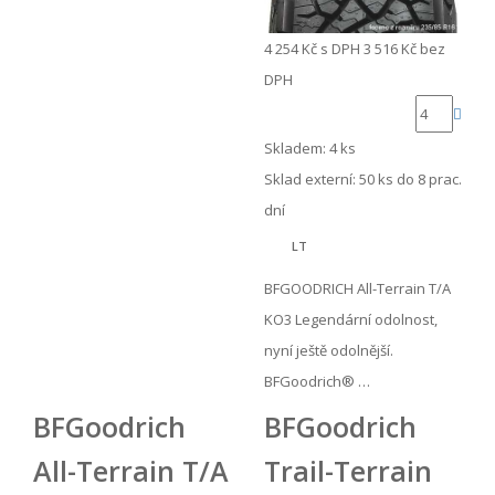
4 254 Kč
s DPH
3 516 Kč
bez
DPH
Skladem: 4 ks
Sklad externí:
50 ks do 8 prac.
dní
LT
BFGOODRICH All-Terrain T/A
KO3 Legendární odolnost,
nyní ještě odolnější.
BFGoodrich® …
BFGoodrich
BFGoodrich
All-Terrain T/A
Trail-Terrain