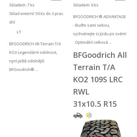
Skladem: 7 ks
Skladem: 6 ks
Sklad externí:
50 ks do 3 prac.
BFGOODRICH ® ADVANTAGE
dní
- Buďte sami sebou,
LT
vychutnejte si jízdu po svém!
Optimální celková …
BFGOODRICH All-Terrain T/A
KO3 Legendární odolnost,
BFGoodrich All
nyní ještě odolnější.
Terrain T/A
BFGoodrich® …
KO2 109S LRC
RWL
31x10.5 R15