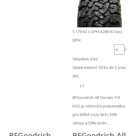
5 179 Kč
s DPH
4 280 Kč
bez
DPH
Skladem: 6 ks
Sklad externí:
50 ks do 5 prac.
dní
LT
BFGoodrich All Terrain T/A
KO2 je celoroční pneumatika
pro těžké vozy 4x4 ( 50%
silnice a 50% terén …
BFGoodrich
BFGoodrich All