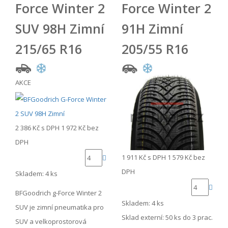
Force Winter 2
Force Winter 2
SUV 98H Zimní
91H Zimní
215/65 R16
205/55 R16
AKCE
2 386 Kč
s DPH
1 972 Kč
bez
DPH
1 911 Kč
s DPH
1 579 Kč
bez
DPH
Skladem: 4 ks
BFGoodrich g-Force Winter 2
Skladem: 4 ks
SUV je zimní pneumatika pro
Sklad externí:
50 ks do 3 prac.
SUV a velkoprostorová