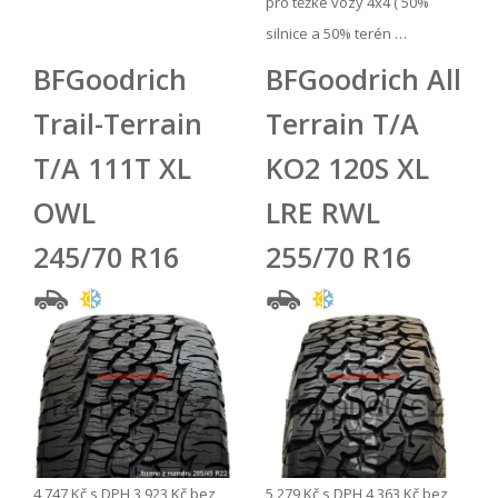
pro těžké vozy 4x4 ( 50%
silnice a 50% terén …
BFGoodrich
BFGoodrich All
Trail-Terrain
Terrain T/A
T/A 111T XL
KO2 120S XL
OWL
LRE RWL
245/70 R16
255/70 R16
4 747 Kč
s DPH
3 923 Kč
bez
5 279 Kč
s DPH
4 363 Kč
bez