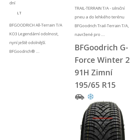
dní
TRAIL-TERRAIN T/A - silniční
LT
pneu a do lehkého terénu
BFGOODRICH All-Terrain T/A
BFGoodrich Trail-Terrain T/A,
KO3 Legendární odolnost,
navržené pro …
nyní ještě odolnější.
BFGoodrich G-
BFGoodrich® …
Force Winter 2
91H Zimní
195/65 R15