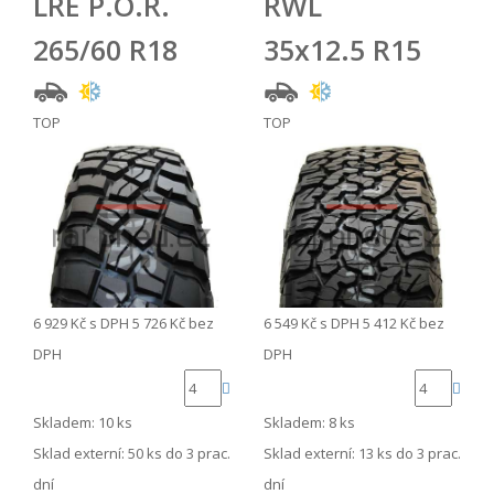
LRE P.O.R.
RWL
265/60 R18
35x12.5 R15
TOP
TOP
6 929 Kč
s DPH
5 726 Kč
bez
6 549 Kč
s DPH
5 412 Kč
bez
DPH
DPH
Skladem: 10 ks
Skladem: 8 ks
Sklad externí:
50 ks do 3 prac.
Sklad externí:
13 ks do 3 prac.
dní
dní