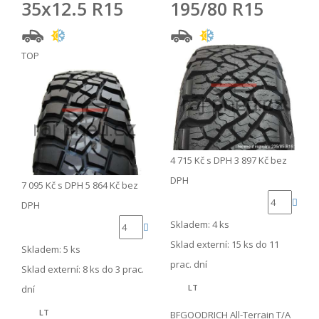
35x12.5 R15
195/80 R15
TOP
4 715 Kč
s DPH
3 897 Kč
bez
DPH
7 095 Kč
s DPH
5 864 Kč
bez
DPH
Skladem: 4 ks
Sklad externí:
15 ks do 11
Skladem: 5 ks
prac. dní
Sklad externí:
8 ks do 3 prac.
LT
dní
LT
BFGOODRICH All-Terrain T/A