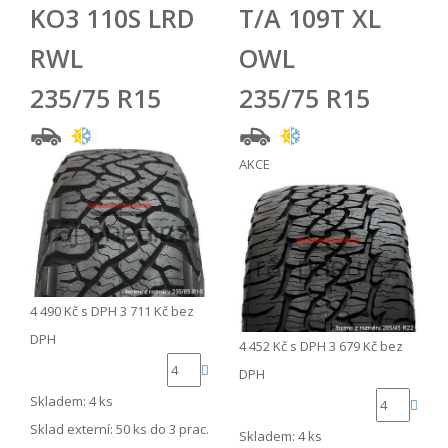
KO3 110S LRD
T/A 109T XL
RWL
OWL
235/75 R15
235/75 R15
AKCE
4 490 Kč
s DPH
3 711 Kč
bez
DPH
4 452 Kč
s DPH
3 679 Kč
bez
DPH
Skladem: 4 ks
Sklad externí:
50 ks do 3 prac.
Skladem: 4 ks