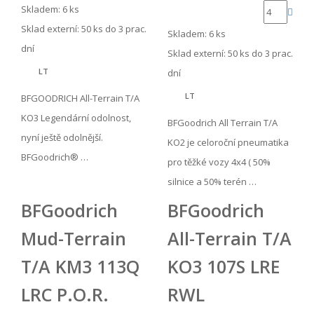
Skladem: 6 ks
Sklad externí:
50 ks do 3 prac.
Skladem: 6 ks
dní
Sklad externí:
50 ks do 3 prac.
LT
dní
LT
BFGOODRICH All-Terrain T/A
KO3 Legendární odolnost,
BFGoodrich All Terrain T/A
nyní ještě odolnější.
KO2 je celoroční pneumatika
BFGoodrich® …
pro těžké vozy 4x4 ( 50%
silnice a 50% terén …
BFGoodrich
BFGoodrich
Mud-Terrain
All-Terrain T/A
T/A KM3 113Q
KO3 107S LRE
LRC P.O.R.
RWL