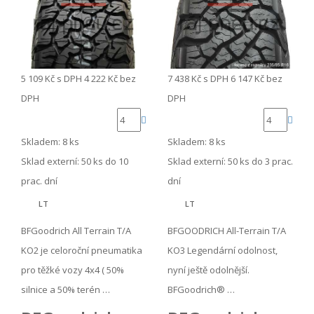
5 109 Kč
s DPH
4 222 Kč
bez
7 438 Kč
s DPH
6 147 Kč
bez
DPH
DPH
Skladem: 8 ks
Skladem: 8 ks
Sklad externí:
50 ks do 10
Sklad externí:
50 ks do 3 prac.
prac. dní
dní
LT
LT
BFGoodrich All Terrain T/A
BFGOODRICH All-Terrain T/A
KO2 je celoroční pneumatika
KO3 Legendární odolnost,
pro těžké vozy 4x4 ( 50%
nyní ještě odolnější.
silnice a 50% terén …
BFGoodrich® …