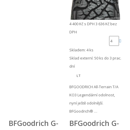
4 400 Kč
s DPH
3 636 Kč
bez
DPH
Skladem: 4 ks
Sklad externí:
50 ks do 3 prac.
dní
LT
BFGOODRICH All-Terrain T/A
KO3 Legendární odolnost,
nyní ještě odolnější.
BFGoodrich® …
BFGoodrich G-
BFGoodrich G-