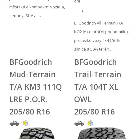
dní
městská a kompaktní vozidla,
LT
sedany, SUV a …
BFGoodrich All Terrain T/A
KO2 je celoroční pneumatika
pro těžké vozy 4x4 ( 50%
silnice a 50% terén …
BFGoodrich
BFGoodrich
Mud-Terrain
Trail-Terrain
T/A KM3 111Q
T/A 104T XL
LRE P.O.R.
OWL
205/80 R16
205/80 R16