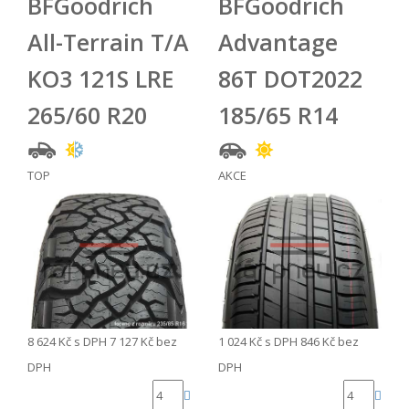
BFGoodrich
BFGoodrich
All-Terrain T/A
Advantage
KO3 121S LRE
86T DOT2022
265/60 R20
185/65 R14
TOP
AKCE
8 624 Kč
s DPH
7 127 Kč
bez
1 024 Kč
s DPH
846 Kč
bez
DPH
DPH