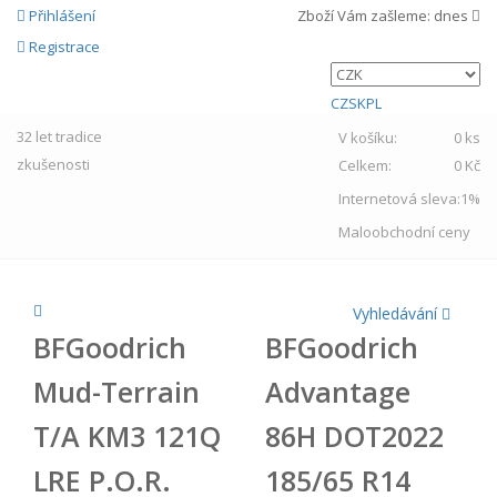
Přihlášení
Zboží Vám zašleme:
dnes
Registrace
CZ
SK
PL
32 let
tradice
V košíku:
0 ks
zkušenosti
Celkem:
0 Kč
Internetová sleva:
1%
Maloobchodní ceny
Vyhledávání
BFGoodrich
BFGoodrich
Mud-Terrain
Advantage
T/A KM3 121Q
86H DOT2022
LRE P.O.R.
185/65 R14