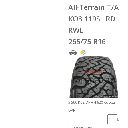
All-Terrain T/A
KO3 119S LRD
RWL
265/75 R16
5 590 Kč
s DPH
4 620 Kč
bez
DPH