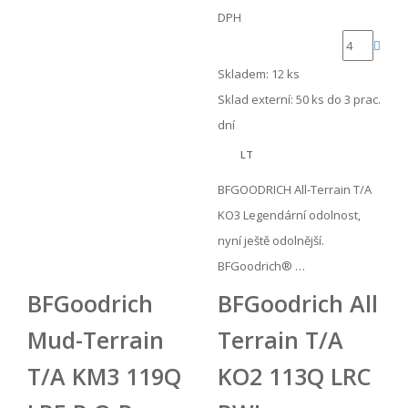
DPH
Skladem: 12 ks
Sklad externí:
50 ks do 3 prac.
dní
LT
BFGOODRICH All-Terrain T/A
KO3 Legendární odolnost,
nyní ještě odolnější.
BFGoodrich® …
BFGoodrich
BFGoodrich All
Mud-Terrain
Terrain T/A
T/A KM3 119Q
KO2 113Q LRC