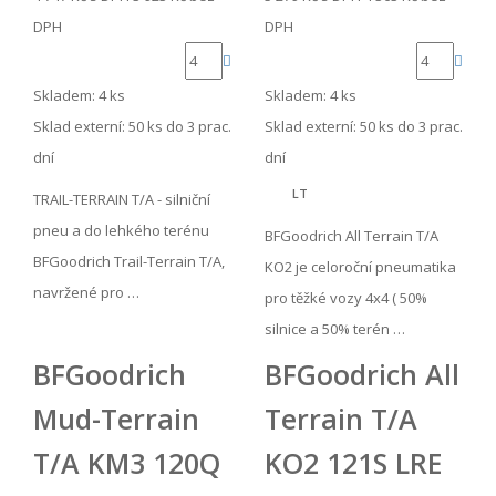
DPH
DPH
Skladem: 4 ks
Skladem: 4 ks
Sklad externí:
50 ks do 3 prac.
Sklad externí:
50 ks do 3 prac.
dní
dní
LT
TRAIL-TERRAIN T/A - silniční
pneu a do lehkého terénu
BFGoodrich All Terrain T/A
BFGoodrich Trail-Terrain T/A,
KO2 je celoroční pneumatika
navržené pro …
pro těžké vozy 4x4 ( 50%
silnice a 50% terén …
BFGoodrich
BFGoodrich All
Mud-Terrain
Terrain T/A
T/A KM3 120Q
KO2 121S LRE