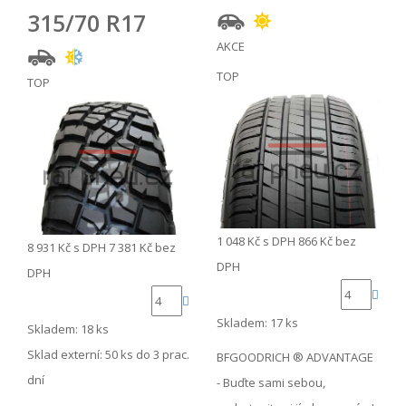
315/70 R17
AKCE
TOP
TOP
1 048 Kč
s DPH
866 Kč
bez
8 931 Kč
s DPH
7 381 Kč
bez
DPH
DPH
Skladem: 17 ks
Skladem: 18 ks
Sklad externí:
50 ks do 3 prac.
BFGOODRICH ® ADVANTAGE
dní
- Buďte sami sebou,