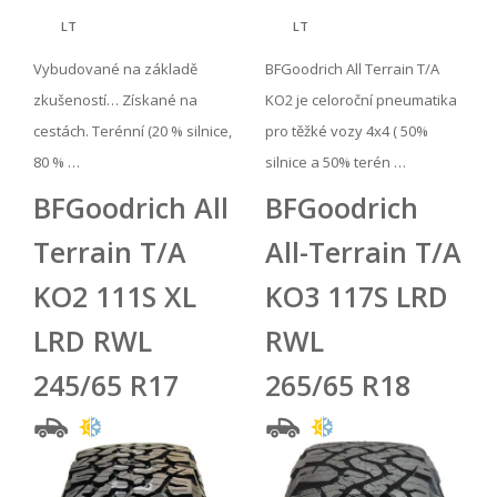
LT
LT
Vybudované na základě
BFGoodrich All Terrain T/A
zkušeností… Získané na
KO2 je celoroční pneumatika
cestách. Terénní (20 % silnice,
pro těžké vozy 4x4 ( 50%
80 % …
silnice a 50% terén …
BFGoodrich All
BFGoodrich
Terrain T/A
All-Terrain T/A
KO2 111S XL
KO3 117S LRD
LRD RWL
RWL
245/65 R17
265/65 R18