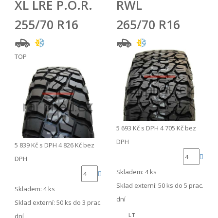
XL LRE P.O.R.
RWL
255/70 R16
265/70 R16
TOP
5 693 Kč
s DPH
4 705 Kč
bez
DPH
5 839 Kč
s DPH
4 826 Kč
bez
DPH
Skladem: 4 ks
Sklad externí:
50 ks do 5 prac.
Skladem: 4 ks
dní
Sklad externí:
50 ks do 3 prac.
LT
dní