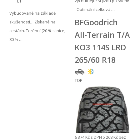
vychutnejte si jízdu po svém!
LT
Optimální celková …
Vybudované na základě
BFGoodrich
zkušeností… Získané na
cestách. Terénní (20 % silnice,
All-Terrain T/A
80 % …
KO3 114S LRD
265/60 R18
TOP
6 374 Kč
s DPH
5 268 Kč
bez