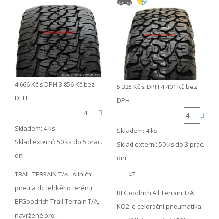
4 666 Kč
s DPH
3 856 Kč
bez
5 325 Kč
s DPH
4 401 Kč
bez
DPH
DPH
Skladem: 4 ks
Skladem: 4 ks
Sklad externí:
50 ks do 5 prac.
Sklad externí:
50 ks do 3 prac.
dní
dní
TRAIL-TERRAIN T/A - silniční
LT
pneu a do lehkého terénu
BFGoodrich All Terrain T/A
BFGoodrich Trail-Terrain T/A,
KO2 je celoroční pneumatika
navržené pro …