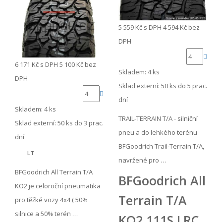
5 559 Kč
s DPH
4 594 Kč
bez
DPH
6 171 Kč
s DPH
5 100 Kč
bez
Skladem: 4 ks
DPH
Sklad externí:
50 ks do 5 prac.
dní
Skladem: 4 ks
TRAIL-TERRAIN T/A - silniční
Sklad externí:
50 ks do 3 prac.
pneu a do lehkého terénu
dní
BFGoodrich Trail-Terrain T/A,
LT
navržené pro …
BFGoodrich All Terrain T/A
BFGoodrich All
KO2 je celoroční pneumatika
Terrain T/A
pro těžké vozy 4x4 ( 50%
silnice a 50% terén …
KO2 111S LRC