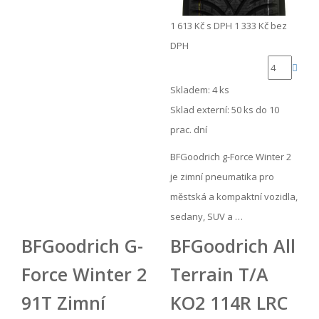
1 613 Kč
s DPH
1 333 Kč
bez
DPH
Skladem: 4 ks
Sklad externí:
50 ks do 10
prac. dní
BFGoodrich g-Force Winter 2
je zimní pneumatika pro
městská a kompaktní vozidla,
sedany, SUV a …
BFGoodrich G-
BFGoodrich All
Force Winter 2
Terrain T/A
91T Zimní
KO2 114R LRC