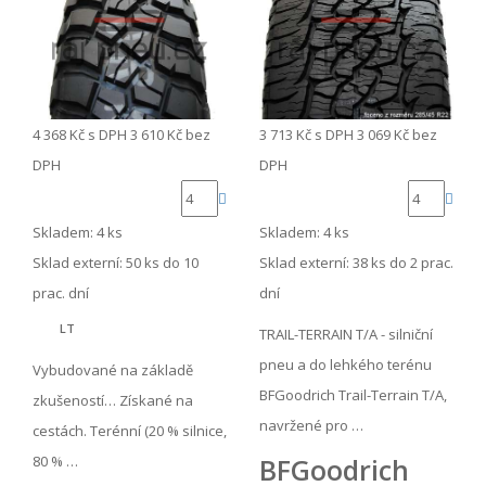
4 368 Kč
s DPH
3 610 Kč
bez
3 713 Kč
s DPH
3 069 Kč
bez
DPH
DPH
Skladem: 4 ks
Skladem: 4 ks
Sklad externí:
50 ks do 10
Sklad externí:
38 ks do 2 prac.
prac. dní
dní
LT
TRAIL-TERRAIN T/A - silniční
pneu a do lehkého terénu
Vybudované na základě
BFGoodrich Trail-Terrain T/A,
zkušeností… Získané na
navržené pro …
cestách. Terénní (20 % silnice,
80 % …
BFGoodrich