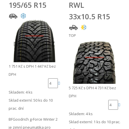
195/65 R15
RWL
33x10.5 R15
TOP
1 751 Kč
s DPH
1 447 Kč
bez
DPH
5 725 Kč
s DPH
4 731 Kč
bez
Skladem: 4 ks
DPH
Sklad externí:
50 ks do 10
prac. dní
Skladem: 4 ks
BFGoodrich g-Force Winter 2
Sklad externí:
1 ks do 10 prac.
je zimní pneumatika pro