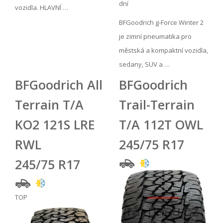
dní
vozidla. HLAVNÍ …
BFGoodrich g-Force Winter 2
je zimní pneumatika pro
městská a kompaktní vozidla,
sedany, SUV a …
BFGoodrich All
BFGoodrich
Terrain T/A
Trail-Terrain
KO2 121S LRE
T/A 112T OWL
RWL
245/75 R17
245/75 R17
TOP