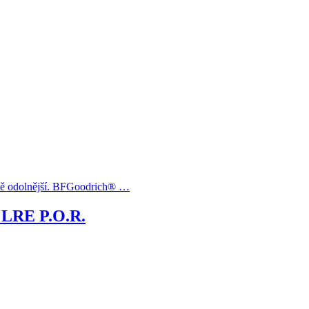
tě odolnější. BFGoodrich® …
 LRE P.O.R.