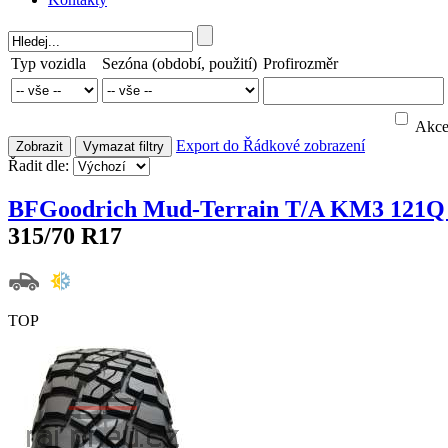
Typ vozidla
Sezóna (období, použití)
Profirozměr
Akc
Export do
Řádkové zobrazení
Zobrazit
Vymazat filtry
Řadit dle:
BFGoodrich Mud-Terrain T/A KM3 121Q
315/70 R17
TOP