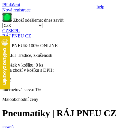
Přihlášení
help
Nová registrace
Zboží odešleme:
dnes
zavřít
CZ
SK
PL
RÁJ PNEU CZ
RÁJ PNEU
®
100% ONLINE
32 LET
Tradice, zkušenosti
Položek v košíku:
0 ks
Cena zboží v košíku s DPH:
0 Kč
Internetová sleva:
1%
Maloobchodní ceny
Pneumatiky | RÁJ PNEU CZ
Domů