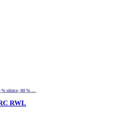
0 % silnice, 80 % …
 LRC RWL