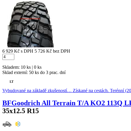
6 929 Kč
s DPH
5 726 Kč
bez DPH
Skladem: 10 ks | 0 ks
Sklad externí:
50 ks do 3 prac. dní
LT
Vybudované na základě zkušeností… Získané na cestách. Terénní (2
BFGoodrich All Terrain T/A KO2 113Q
35x12.5 R15