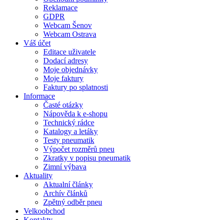
Reklamace
GDPR
Webcam Šenov
Webcam Ostrava
Váš účet
Editace uživatele
Dodací adresy
Moje objednávky
Moje faktury
Faktury po splatnosti
Informace
Časté otázky
Nápověda k e-shopu
Technický rádce
Katalogy a letáky
Testy pneumatik
Výpočet rozměrů pneu
Zkratky v popisu pneumatik
Zimní výbava
Aktuality
Aktualní články
Archív článků
Zpětný odběr pneu
Velkoobchod
Kontakty