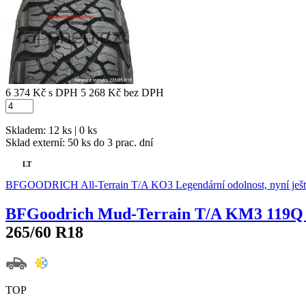
6 374 Kč
s DPH
5 268 Kč
bez DPH
Skladem: 12 ks | 0 ks
Sklad externí:
50 ks do 3 prac. dní
LT
BFGOODRICH All-Terrain T/A KO3 Legendární odolnost, nyní ješ
BFGoodrich Mud-Terrain T/A KM3 119Q
265/60 R18
TOP