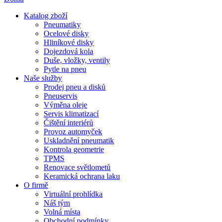
Katalog zboží
Pneumatiky
Ocelové disky
Hliníkové disky
Dojezdová kola
Duše, vložky, ventily
Pytle na pneu
Naše služby
Prodej pneu a disků
Pneuservis
Výměna oleje
Servis klimatizací
Čištění interiérů
Provoz automyček
Uskladnění pneumatik
Kontrola geometrie
TPMS
Renovace světlometů
Keramická ochrana laku
O firmě
Virtuální prohlídka
Náš tým
Volná místa
Obchodní podmínky