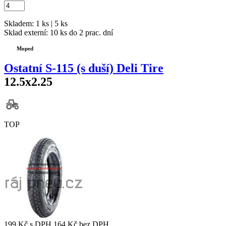
Skladem: 1 ks | 5 ks
Sklad externí:
10 ks do 2 prac. dní
Moped
Ostatní S-115 (s duší) Deli Tire
12.5x2.25
TOP
199 Kč
s DPH
164 Kč
bez DPH