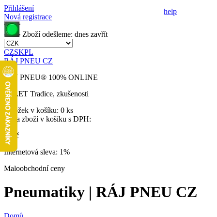
Přihlášení
help
Nová registrace
Zboží odešleme:
dnes
zavřít
CZ
SK
PL
RÁJ PNEU CZ
RÁJ PNEU
®
100% ONLINE
32 LET
Tradice, zkušenosti
Položek v košíku:
0 ks
Cena zboží v košíku s DPH:
0 Kč
Internetová sleva:
1%
Maloobchodní ceny
Pneumatiky | RÁJ PNEU CZ
Domů