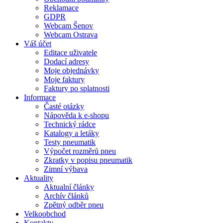
Reklamace
GDPR
Webcam Šenov
Webcam Ostrava
Váš účet
Editace uživatele
Dodací adresy
Moje objednávky
Moje faktury
Faktury po splatnosti
Informace
Časté otázky
Nápověda k e-shopu
Technický rádce
Katalogy a letáky
Testy pneumatik
Výpočet rozměrů pneu
Zkratky v popisu pneumatik
Zimní výbava
Aktuality
Aktualní články
Archív článků
Zpětný odběr pneu
Velkoobchod
Kontakty