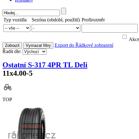
Typ vozidla
Sezóna (období, použití)
Profirozměr
Akc
Export do
Řádkové zobrazení
Zobrazit
Vymazat filtry
Řadit dle:
Ostatní S-317 4PR TL Deli
11x4.00-5
TOP