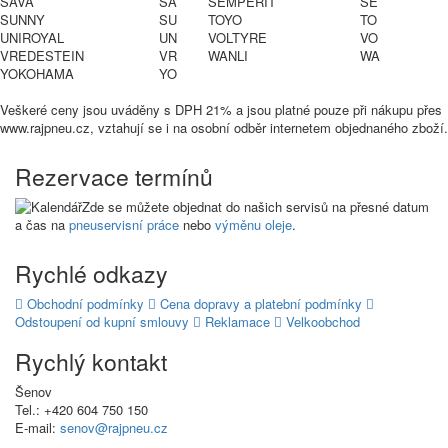
SAVA
SA
SEMPERIT
SE
SUNNY
SU
TOYO
TO
UNIROYAL
UN
VOLTYRE
VO
VREDESTEIN
VR
WANLI
WA
YOKOHAMA
YO
Veškeré ceny jsou uváděny s DPH 21% a jsou platné pouze při nákupu přes
www.rajpneu.cz, vztahují se i na osobní odběr internetem objednaného zboží.
Rezervace termínů
Zde se můžete objednat do našich servisů na přesné datum
a čas na
pneuservisní práce
nebo
výměnu oleje
.
Rychlé odkazy
Obchodní podmínky
Cena dopravy a platební podmínky
Odstoupení od kupní smlouvy
Reklamace
Velkoobchod
Rychlý kontakt
Šenov
Tel.: +420 604 750 150
E-mail:
senov@rajpneu.cz