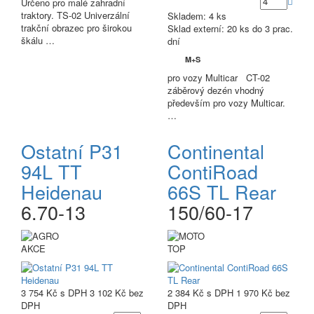
Určeno pro malé zahradní
traktory. TS-02 Univerzální
Skladem: 4 ks
trakční obrazec pro širokou
Sklad externí:
20 ks do 3 prac.
škálu …
dní
M+S
pro vozy Multicar CT-02
záběrový dezén vhodný
především pro vozy Multicar.
…
Ostatní P31
Continental
94L TT
ContiRoad
Heidenau
66S TL Rear
6.70-13
150/60-17
AKCE
TOP
3 754 Kč
s DPH
3 102 Kč
bez
2 384 Kč
s DPH
1 970 Kč
bez
DPH
DPH