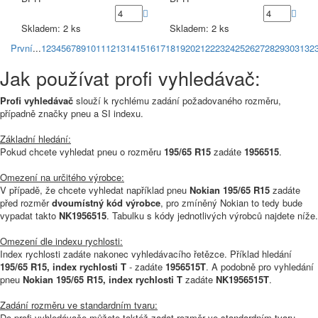
Skladem: 2 ks
Skladem: 2 ks
První
...
1
2
3
4
5
6
7
8
9
10
11
12
13
14
15
16
17
18
19
20
21
22
23
24
25
26
27
28
29
30
31
32
Jak používat profi vyhledávač:
Profi vyhledávač
slouží k rychlému zadání požadovaného rozměru,
případně značky pneu a SI indexu.
Základní hledání:
Pokud chcete vyhledat pneu o rozměru
195/65 R15
zadáte
1956515
.
Omezení na určitého výrobce:
V případě, že chcete vyhledat například pneu
Nokian 195/65 R15
zadáte
před rozměr
dvoumístný kód výrobce
, pro zmíněný Nokian to tedy bude
vypadat takto
NK1956515
. Tabulku s kódy jednotlivých výrobců najdete níže.
Omezení dle indexu rychlosti:
Index rychlosti zadáte nakonec vyhledávacího řetězce. Příklad hledání
195/65 R15, index rychlosti T
- zadáte
1956515T
. A podobně pro vyhledání
pneu
Nokian 195/65 R15, index rychlosti T
zadáte
NK1956515T
.
Zadání rozměru ve standardním tvaru:
Do profi vyhledávače můžete taktéž zadat rozměr ve standardním tvaru