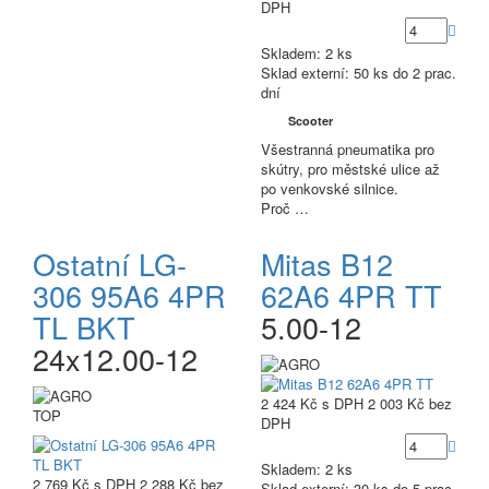
DPH
Skladem: 2 ks
Sklad externí:
50 ks do 2 prac.
dní
Scooter
Všestranná pneumatika pro
skútry, pro městské ulice až
po venkovské silnice.
Proč …
Ostatní LG-
Mitas B12
306 95A6 4PR
62A6 4PR TT
TL BKT
5.00-12
24x12.00-12
2 424 Kč
s DPH
2 003 Kč
bez
TOP
DPH
Skladem: 2 ks
2 769 Kč
s DPH
2 288 Kč
bez
Sklad externí:
30 ks do 5 prac.