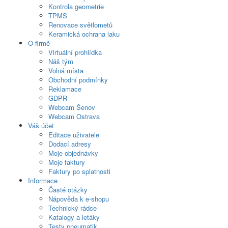
Kontrola geometrie
TPMS
Renovace světlometů
Keramická ochrana laku
O firmě
Virtuální prohlídka
Náš tým
Volná místa
Obchodní podmínky
Reklamace
GDPR
Webcam Šenov
Webcam Ostrava
Váš účet
Editace uživatele
Dodací adresy
Moje objednávky
Moje faktury
Faktury po splatnosti
Informace
Časté otázky
Nápověda k e-shopu
Technický rádce
Katalogy a letáky
Testy pneumatik