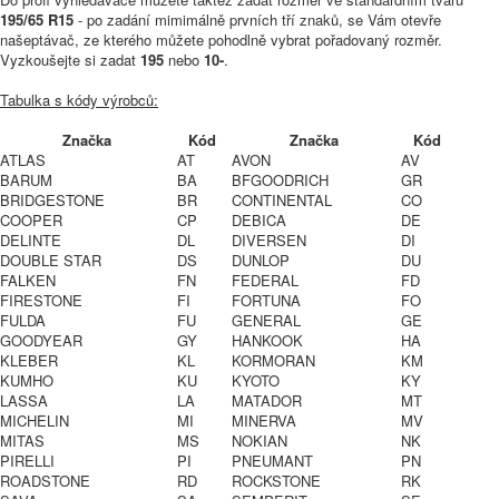
195/65 R15
- po zadání mimimálně prvních tří znaků, se Vám otevře
našeptávač, ze kterého můžete pohodlně vybrat pořadovaný rozměr.
Vyzkoušejte si zadat
195
nebo
10-
.
Tabulka s kódy výrobců:
Značka
Kód
Značka
Kód
ATLAS
AT
AVON
AV
BARUM
BA
BFGOODRICH
GR
BRIDGESTONE
BR
CONTINENTAL
CO
COOPER
CP
DEBICA
DE
DELINTE
DL
DIVERSEN
DI
DOUBLE STAR
DS
DUNLOP
DU
FALKEN
FN
FEDERAL
FD
FIRESTONE
FI
FORTUNA
FO
FULDA
FU
GENERAL
GE
GOODYEAR
GY
HANKOOK
HA
KLEBER
KL
KORMORAN
KM
KUMHO
KU
KYOTO
KY
LASSA
LA
MATADOR
MT
MICHELIN
MI
MINERVA
MV
MITAS
MS
NOKIAN
NK
PIRELLI
PI
PNEUMANT
PN
ROADSTONE
RD
ROCKSTONE
RK