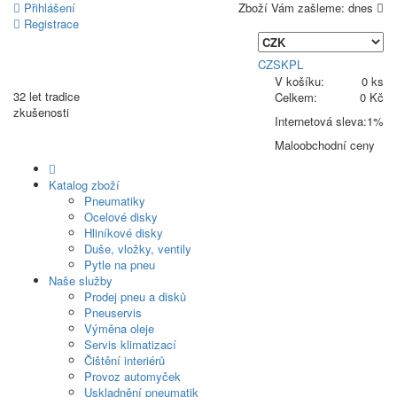
Přihlášení
Zboží Vám zašleme:
dnes
Registrace
CZ
SK
PL
V košíku:
0 ks
32 let
tradice
Celkem:
0 Kč
zkušenosti
Internetová sleva:
1%
Maloobchodní ceny
Katalog zboží
Pneumatiky
Ocelové disky
Hliníkové disky
Duše, vložky, ventily
Pytle na pneu
Naše služby
Prodej pneu a disků
Pneuservis
Výměna oleje
Servis klimatizací
Čištění interiérů
Provoz automyček
Uskladnění pneumatik