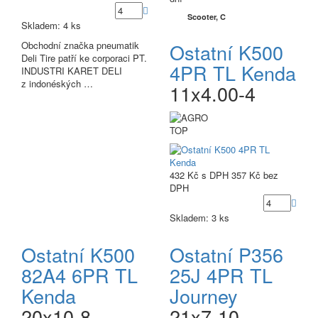
Scooter, C
Skladem: 4 ks
Obchodní značka pneumatik
Ostatní K500
Deli Tire patří ke corporaci PT.
4PR TL Kenda
INDUSTRI KARET DELI
z indonéských …
11x4.00-4
TOP
432 Kč
s DPH
357 Kč
bez
DPH
Skladem: 3 ks
Ostatní K500
Ostatní P356
82A4 6PR TL
25J 4PR TL
Kenda
Journey
20x10-8
21x7-10