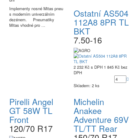
Implementy nosné Mitas pneu
Ostatní AS504
s moderním univerzálním
112A8 8PR TL
dezénem. Pneumatiky
Mitas vhodné pro …
BKT
7.50-16
2 232 Kč
s DPH
1 845 Kč
bez
DPH
Skladem: 2 ks
Pirelli Angel
Michelin
GT 58W TL
Anakee
Front
Adventure 69V
120/70 R17
TL/TT Rear
150/70 R17