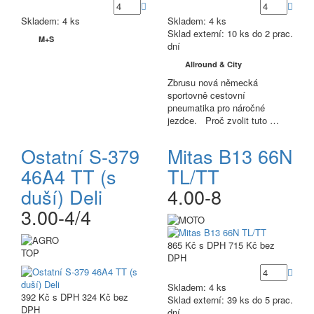
Skladem: 4 ks
Skladem: 4 ks
Sklad externí:
10 ks do 2 prac.
M+S
dní
Allround & City
Zbrusu nová německá
sportovně cestovní
pneumatika pro náročné
jezdce. Proč zvolit tuto …
Ostatní S-379
Mitas B13 66N
46A4 TT (s
TL/TT
duší) Deli
4.00-8
3.00-4/4
865 Kč
s DPH
715 Kč
bez
TOP
DPH
Skladem: 4 ks
392 Kč
s DPH
324 Kč
bez
Sklad externí:
39 ks do 5 prac.
DPH
dní