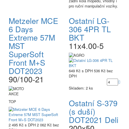
zadní kola mopedů, vhodný i
pro ruční manipulační vozíky.
Metzeler MCE
Ostatní LG-
6 Days
306 4PR TL
Extreme 57M
BKT
MST
11x4.00-5
SuperSoft
Front M+S
DOT2023
649 Kč
s DPH
536 Kč
bez
DPH
90/100-21
Skladem: 2 ks
AKCE
Ostatní S-379
TOP
(s duší)
DOT2021 Deli
2 495 Kč
s DPH
2 062 Kč
bez
200x50