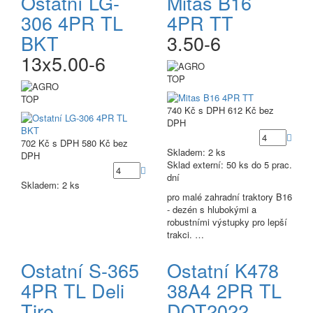
Ostatní LG-
Mitas B16
306 4PR TL
4PR TT
BKT
3.50-6
13x5.00-6
TOP
TOP
740 Kč
s DPH
612 Kč
bez
DPH
702 Kč
s DPH
580 Kč
bez
Skladem: 2 ks
DPH
Sklad externí:
50 ks do 5 prac.
dní
Skladem: 2 ks
pro malé zahradní traktory B16
- dezén s hlubokými a
robustními výstupky pro lepší
trakci. …
Ostatní S-365
Ostatní K478
4PR TL Deli
38A4 2PR TL
Tire
DOT2022