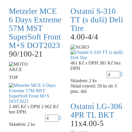
Metzeler MCE
Ostatní S-310
6 Days Extreme
TT (s duší) Deli
57M MST
Tire
SuperSoft Front
4.00-4/4
M+S DOT2023
90/100-21
461 Kč
s DPH
381 Kč
bez
DPH
AKCE
TOP
Skladem: 2 ks
Sklad externí:
50 ks do 3
prac. dní
Ostatní LG-306
2 495 Kč
s DPH
2 062 Kč
bez DPH
4PR TL BKT
11x4.00-5
Skladem: 2 ks