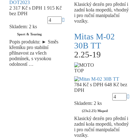
Klasický dezén pro přední i
2 317 Kč
s DPH
1 915 Kč
zadní kola mopedů, vhodný
bez DPH
i pro ruční manipulační
vozíky.
Skladem: 2 ks
Mitas M-02
Sport & Touring
Popis produktu: ► Směs
30B TT
křemíku pro stabilní
2.25-19
přilnavost za všech
podmínek, s vysokou
odolností …
TOP
784 Kč
s DPH
648 Kč
bez
DPH
Skladem: 2 ks
(23x2.25) Moped
Klasický dezén pro přední i
zadní kola mopedů, vhodný
i pro ruční manipulační
vozíky.