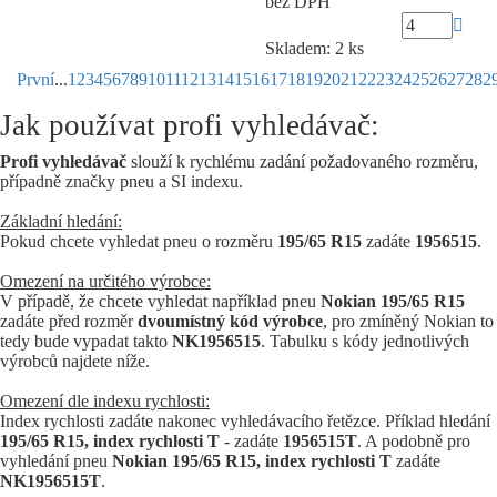
bez DPH
Skladem: 2 ks
První
...
1
2
3
4
5
6
7
8
9
10
11
12
13
14
15
16
17
18
19
20
21
22
23
24
25
26
27
28
2
Jak používat profi vyhledávač:
Profi vyhledávač
slouží k rychlému zadání požadovaného rozměru,
případně značky pneu a SI indexu.
Základní hledání:
Pokud chcete vyhledat pneu o rozměru
195/65 R15
zadáte
1956515
.
Omezení na určitého výrobce:
V případě, že chcete vyhledat například pneu
Nokian 195/65 R15
zadáte před rozměr
dvoumístný kód výrobce
, pro zmíněný Nokian to
tedy bude vypadat takto
NK1956515
. Tabulku s kódy jednotlivých
výrobců najdete níže.
Omezení dle indexu rychlosti:
Index rychlosti zadáte nakonec vyhledávacího řetězce. Příklad hledání
195/65 R15, index rychlosti T
- zadáte
1956515T
. A podobně pro
vyhledání pneu
Nokian 195/65 R15, index rychlosti T
zadáte
NK1956515T
.