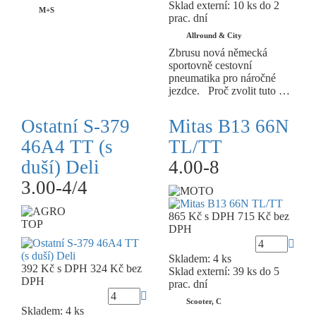
Sklad externí:
10 ks do 2
M+S
prac. dní
Allround & City
Zbrusu nová německá
sportovně cestovní
pneumatika pro náročné
jezdce. Proč zvolit tuto …
Ostatní S-379
Mitas B13 66N
46A4 TT (s
TL/TT
duší) Deli
4.00-8
3.00-4/4
865 Kč
s DPH
715 Kč
bez
TOP
DPH
Skladem: 4 ks
392 Kč
s DPH
324 Kč
bez
Sklad externí:
39 ks do 5
DPH
prac. dní
Scooter, C
Skladem: 4 ks