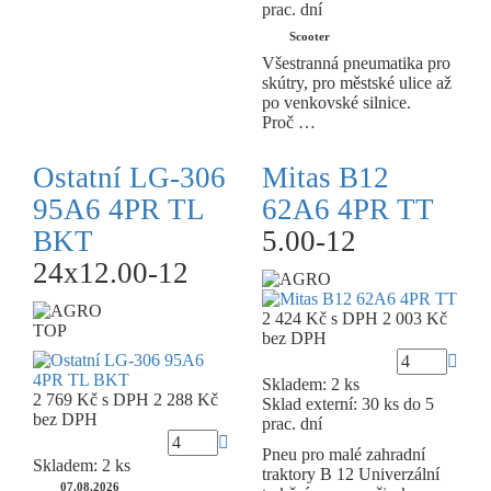
prac. dní
Scooter
Všestranná pneumatika pro
skútry, pro městské ulice až
po venkovské silnice.
Proč …
Ostatní LG-306
Mitas B12
95A6 4PR TL
62A6 4PR TT
BKT
5.00-12
24x12.00-12
2 424 Kč
s DPH
2 003 Kč
TOP
bez DPH
Skladem: 2 ks
2 769 Kč
s DPH
2 288 Kč
Sklad externí:
30 ks do 5
bez DPH
prac. dní
Pneu pro malé zahradní
Skladem: 2 ks
traktory B 12 Univerzální
07.08.2026