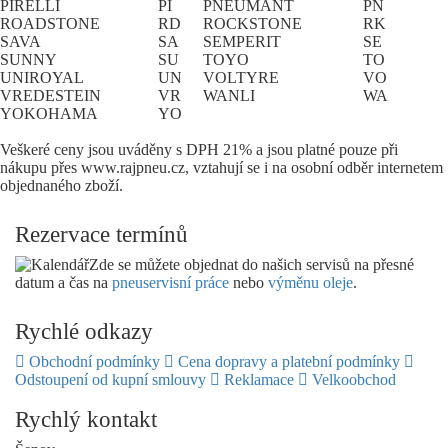
PIRELLI
PI
PNEUMANT
PN
ROADSTONE
RD
ROCKSTONE
RK
SAVA
SA
SEMPERIT
SE
SUNNY
SU
TOYO
TO
UNIROYAL
UN
VOLTYRE
VO
VREDESTEIN
VR
WANLI
WA
YOKOHAMA
YO
Veškeré ceny jsou uváděny s DPH 21% a jsou platné pouze při
nákupu přes www.rajpneu.cz, vztahují se i na osobní odběr internetem
objednaného zboží.
Rezervace termínů
Zde se můžete objednat do našich servisů na přesné
datum a čas na
pneuservisní práce
nebo
výměnu oleje
.
Rychlé odkazy
Obchodní podmínky
Cena dopravy a platební podmínky
Odstoupení od kupní smlouvy
Reklamace
Velkoobchod
Rychlý kontakt