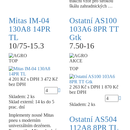
trakční vzor pro širokou
škálu zahradnických …
Mitas IM-04
Ostatní AS100
130A8 14PR
103A6 8PR TT
TL
Gtk
10/75-15.3
7.50-16
TOP
AKCE
TOP
4 201 Kč
s DPH
3 472 Kč
bez DPH
2 263 Kč
s DPH
1 870 Kč
bez DPH
Skladem: 2 ks
Sklad externí:
14 ks do 5
Skladem: 2 ks
prac. dní
Implementy nosné Mitas
Ostatní AS504
pneu s moderním
univerzálním dezénem.
112A8 8PR TL