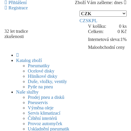
Přihlášení
Zboží Vám zašleme:
dnes
Registrace
CZ
SK
PL
V košíku:
0 ks
32 let
tradice
Celkem:
0 Kč
zkušenosti
Internetová sleva:
1%
Maloobchodní ceny
Katalog zboží
Pneumatiky
Ocelové disky
Hliníkové disky
Duše, vložky, ventily
Pytle na pneu
Naše služby
Prodej pneu a disků
Pneuservis
Výměna oleje
Servis klimatizací
Čištění interiérů
Provoz automyček
Uskladnění pneumatik