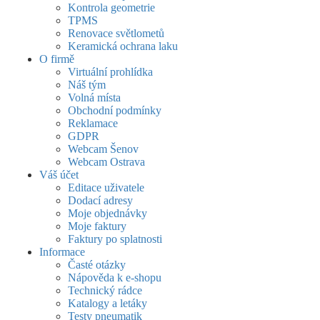
Kontrola geometrie
TPMS
Renovace světlometů
Keramická ochrana laku
O firmě
Virtuální prohlídka
Náš tým
Volná místa
Obchodní podmínky
Reklamace
GDPR
Webcam Šenov
Webcam Ostrava
Váš účet
Editace uživatele
Dodací adresy
Moje objednávky
Moje faktury
Faktury po splatnosti
Informace
Časté otázky
Nápověda k e-shopu
Technický rádce
Katalogy a letáky
Testy pneumatik