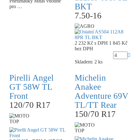
Pneumatiky Mitas vhodné
BKT
pro …
7.50-16
2 232 Kč
s DPH
1 845 Kč
bez DPH
Skladem: 2 ks
Pirelli Angel
Michelin
GT 58W TL
Anakee
Front
Adventure 69V
120/70 R17
TL/TT Rear
150/70 R17
TOP
TOP