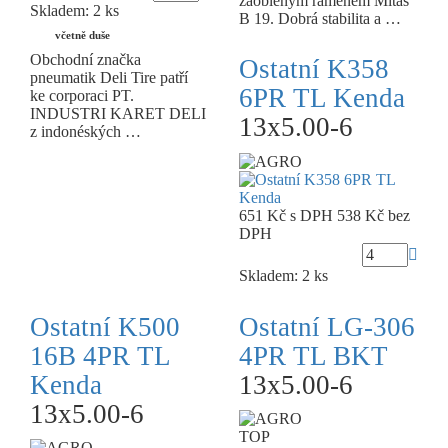
zaobleným ramenem Mitas
Skladem: 2 ks
B 19. Dobrá stabilita a …
včetně duše
Obchodní značka
Ostatní K358
pneumatik Deli Tire patří
6PR TL Kenda
ke corporaci PT.
INDUSTRI KARET DELI
13x5.00-6
z indonéských …
651 Kč
s DPH
538 Kč
bez
DPH
Skladem: 2 ks
Ostatní K500
Ostatní LG-306
16B 4PR TL
4PR TL BKT
Kenda
13x5.00-6
13x5.00-6
TOP