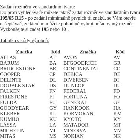
Zadání rozměru ve standardním tvaru:
Do profi vyhledávače můžete taktéž zadat rozměr ve standardním tvaru
195/65 R15
- po zadání mimimálně prvních tří znaků, se Vám otevře
našeptávač, ze kterého můžete pohodlně vybrat pořadovaný rozměr.
Vyzkoušejte si zadat
195
nebo
10-
.
Tabulka s kódy výrobců:
Značka
Kód
Značka
Kód
ATLAS
AT
AVON
AV
BARUM
BA
BFGOODRICH
GR
BRIDGESTONE
BR
CONTINENTAL
CO
COOPER
CP
DEBICA
DE
DELINTE
DL
DIVERSEN
DI
DOUBLE STAR
DS
DUNLOP
DU
FALKEN
FN
FEDERAL
FD
FIRESTONE
FI
FORTUNA
FO
FULDA
FU
GENERAL
GE
GOODYEAR
GY
HANKOOK
HA
KLEBER
KL
KORMORAN
KM
KUMHO
KU
KYOTO
KY
LASSA
LA
MATADOR
MT
MICHELIN
MI
MINERVA
MV
MITAS
MS
NOKIAN
NK