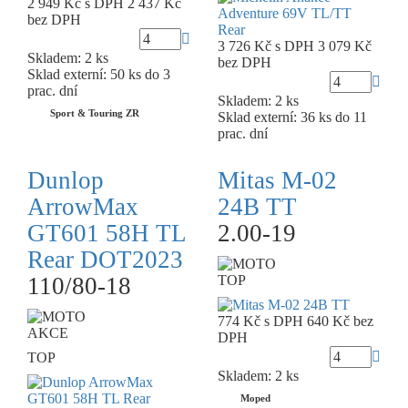
2 949 Kč
s DPH
2 437 Kč
bez DPH
3 726 Kč
s DPH
3 079 Kč
Skladem: 2 ks
bez DPH
Sklad externí:
50 ks do 3
prac. dní
Skladem: 2 ks
Sport & Touring ZR
Sklad externí:
36 ks do 11
prac. dní
Dunlop
Mitas M-02
ArrowMax
24B TT
GT601 58H TL
2.00-19
Rear DOT2023
110/80-18
TOP
774 Kč
s DPH
640 Kč
bez
AKCE
DPH
TOP
Skladem: 2 ks
Moped