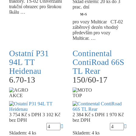
traktory. TS-02 Univerzální
Sklad externí:
20 ks do 3
trakční obrazec pro širokou
prac. dní
škálu …
M+S
pro vozy Multicar CT-02
záběrový dezén vhodný
především pro vozy
Multicar. …
Ostatní P31
Continental
94L TT
ContiRoad 66S
Heidenau
TL Rear
6.70-13
150/60-17
AKCE
TOP
3 754 Kč
s DPH
3 102 Kč
2 384 Kč
s DPH
1 970 Kč
bez DPH
bez DPH
Skladem: 4 ks
Skladem: 4 ks