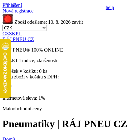
Přihlášení
help
Nová registrace
Zboží odešleme:
10. 8. 2026
zavřít
CZ
SK
PL
RÁJ PNEU CZ
RÁJ PNEU
®
100% ONLINE
32 LET
Tradice, zkušenosti
Položek v košíku:
0 ks
Cena zboží v košíku s DPH:
0 Kč
Internetová sleva:
1%
Maloobchodní ceny
Pneumatiky | RÁJ PNEU CZ
Domů