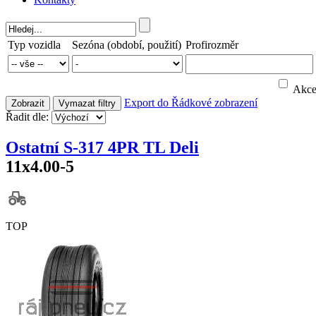
Typ vozidla
Sezóna (období, použití)
Profirozměr
Akc
Export do
Řádkové zobrazení
Zobrazit
Vymazat filtry
Řadit dle:
Ostatní S-317 4PR TL Deli
11x4.00-5
TOP