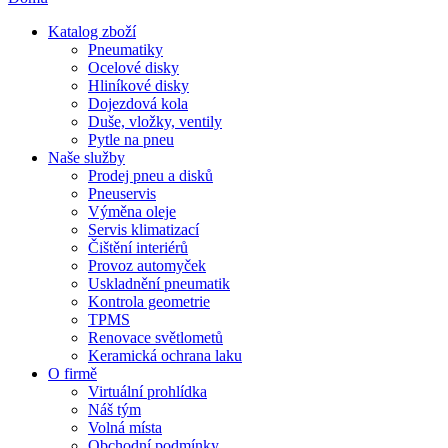
Katalog zboží
Pneumatiky
Ocelové disky
Hliníkové disky
Dojezdová kola
Duše, vložky, ventily
Pytle na pneu
Naše služby
Prodej pneu a disků
Pneuservis
Výměna oleje
Servis klimatizací
Čištění interiérů
Provoz automyček
Uskladnění pneumatik
Kontrola geometrie
TPMS
Renovace světlometů
Keramická ochrana laku
O firmě
Virtuální prohlídka
Náš tým
Volná místa
Obchodní podmínky