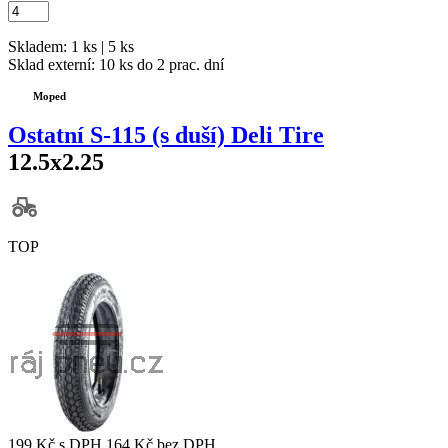
Skladem: 1 ks | 5 ks
Sklad externí:
10 ks do 2 prac. dní
Moped
Ostatní S-115 (s duší) Deli Tire
12.5x2.25
TOP
199 Kč
s DPH
164 Kč
bez DPH